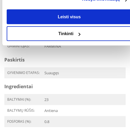
AUGINTINIO DYDIS:
Universalus
PAKUOTĖS SVORIS
7
Leisti visus
(KG):
PREKIŲ LINIJA:
FARMINA N&D Quinoa
Tinkinti
Skin&Coat Duck&Coconut
GAMINTOJAS:
FARMINA
Paskirtis
GYVENIMO ETAPAS:
Suaugęs
Ingredientai
BALTYMAI (%):
23
BALTYMŲ RŪŠIS:
Antiena
FOSFORAS (%):
0.8