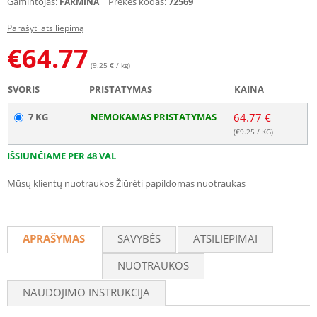
Gamintojas:
Prekės kodas:
72569
FARMINA
Parašyti atsiliepimą
€
64.77
(9.25 € / kg)
SVORIS
PRISTATYMAS
KAINA
7 KG
NEMOKAMAS PRISTATYMAS
64.77 €
(€
9.25
/ KG)
IŠSIUNČIAME PER 48 VAL
Mūsų klientų nuotraukos
Žiūrėti papildomas nuotraukas
APRAŠYMAS
SAVYBĖS
ATSILIEPIMAI
NUOTRAUKOS
NAUDOJIMO INSTRUKCIJA