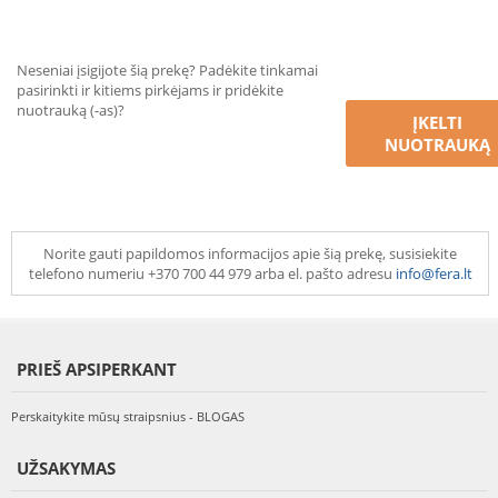
Neseniai įsigijote šią prekę? Padėkite tinkamai
pasirinkti ir kitiems pirkėjams ir pridėkite
nuotrauką (-as)?
ĮKELTI
NUOTRAUKĄ
Norite gauti papildomos informacijos apie šią prekę, susisiekite
telefono numeriu +370 700 44 979 arba el. pašto adresu
info@fera.lt
PRIEŠ APSIPERKANT
Perskaitykite mūsų straipsnius - BLOGAS
UŽSAKYMAS