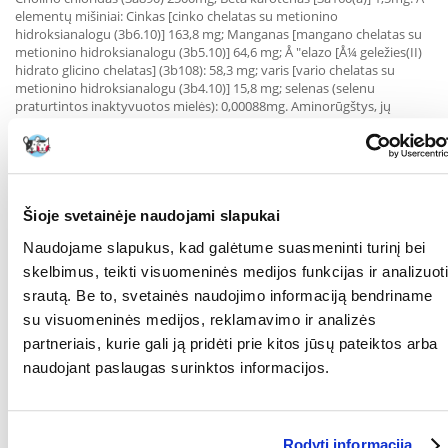
elementų mišiniai: Cinkas [cinko chelatas su metionino
hidroksianalogu (3b6.10)] 163,8 mg; Manganas [mangano chelatas su
metionino hidroksianalogu (3b5.10)] 64,6 mg; Å "elazo [Å¼ geležies(II)
hidrato glicino chelatas] (3b108): 58,3 mg; varis [vario chelatas su
metionino hidroksianalogu (3b4.10)] 15,8 mg; selenas (selenu
praturtintos inaktyvuotos mielės): 0,00088mg. Aminorūgštys, jų
druskos ir susiję produktai: DL-metioninas, grynas (3c301) 4000mg;
taurinas (3a370) 1000mg; L-karnitinas (3a910) 300mg. Jusliniai priedai:
žaliosios arbatos ekstraktas 100mg; rozmarinų ekstraktas.
Antioksidantai: tokoferolio ekstraktai iš augalinių aliejų.
ANALIZĖ
Šioje svetainėje naudojami slapukai
Žali baltymai 23,00%; žalia ląsteliena 12,00%; žalia ląsteliena 2,80%;
Naudojame slapukus, kad galėtume suasmeninti turinį bei
drėgmė 9,00%; žali pelenai 7,90%; kalcis 1,00%; fosforas 0,80%; omega-
3 riebalų rūgštys 0,40%; omega-6 riebalų rūgštys 2,20%; DHA 0,20%;
skelbimus, teikti visuomeninės medijos funkcijas ir analizuoti
EPA 0,10%; gliukozaminas 1200mg/kg; chondroitino sulfatas
srautą. Be to, svetainės naudojimo informaciją bendriname
900mg/kg.
su visuomeninės medijos, reklamavimo ir analizės
ENERGINĖ VERTĖ
partneriais, kurie gali ją pridėti prie kitos jūsų pateiktos arba
naudojant paslaugas surinktos informacijos.
EM Kcal/Kg 3665 - Mj/Kg 15,33
Parametrai
Rodyti informaciją