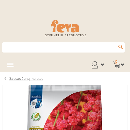
GYVŪNĖLIŲ PARDUOTUVĖ
0
Sausas šunų maistas