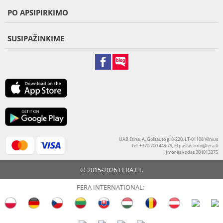
PO APSIPIRKIMO
SUSIPAŽINKIME
UAB Etina, A. Goštauto g. 8-220, LT-01108 Vilnius
Tel: +370 700 449 79, El.paštas:
info@fera.lt
Įmonės kodas 304013375
© 2015-2026 FERA.LT.
FERA INTERNATIONAL: