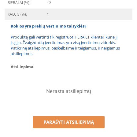
RIEBALAI (%):
12
KALCIS (%):
1
Kokios yra prekių vertinimo taisyklės?
Produktą gali vertinti tik registruoti FERA.LT klientai, kurie jį
įsigijo. Žvaigždučių įvertinimas yra visų įvertinimų vidurkis.
Patikrinę atsiliepimus, paskelbsime ir teigiamus, ir neigiamus
atsiliepimus.
Atsiliepimai
Nerasta atsiliepimų
PARAŠYTI ATSILIEPIMĄ