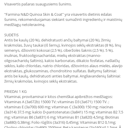
Visavertis pašaras suaugusiems šunims.
"Farmina N&D Quinoa Skin & Coat" yra visavertis dietinis ėdalas
šunims, rekomenduojamas siekiant sumažinti ingredientų ir maistinių
medžiagų netoleravimą.
SUDĖTIS
Antis be kaulų (20 %), dehidratuoti ančių baltymai (20 %), žirnių
krakmolas, žuvų taukai (iš šernų), kvinojos sėklų ekstraktas (8 %), linų
sėmenys, džiovinti kokosai (2,5 %), ciberžolės šaknis (2,5 %). 5 %),
inulinas, fruktooligosacharidai, mielių ekstraktas (manno-
oligosacharidų šaltinis), kalcio karbonatas, dikalcio fosfatas, našlaičių
sėklos, kalio chloridas, natrio chloridas, džiovintos alaus mielės, alavijo
ekstraktas, gliukozaminas, chondroitino sulfatas. Baltymų šaltiniai:
antis be kaulų, dehidratuoti anties baltymai. Angliavandenių šaltiniai:
žirnių krakmolas, kvinojos sėklų ekstraktas.
PRIEDAI 1 KG
Vitaminai, provitaminai ir kitos chemiškai apibrėžtos medžiagos:
Vitaminas A (3a672b) 15000 TV; vitaminas D3 (3a671) 1500 TV. ;
vitaminas E (3a700) 600 mg; vitaminas C (3a300) 150 mg; niacinas
(3a314) 37,5 mg; kalcio D-pantotenatas (3a841) 15 mg; vitaminas B2 7,5
mg; vitaminas B6 (3a831) 6 mg; Vitaminas B1 (3a820) 4,5mg; Biotinas
(3a880) 0,38mg; Folio rūgštis (3a316) 0,45mg; Vitaminas B12 0,1mg;
Cholino chloridas (3a890) 2500mg; Beta karotenas [3a160(a)] 1,5mg. Å