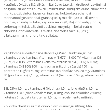
(10 %), avižos (10 %), bulvės, vištienos riebalai, džiovinti sveiki
kiaušiniai, šviežia silkė, silkės miltai, žuvų taukai, hidrolizuoti gyvūniniai
baltymai, džiovintas burokėlių minkštimas, žirnių skaidulos, džiovintos
morkos, džiovintos liucernos, inulinas, fruktooligosacharidai,
mannanooligosacharidai, granatų sėklų milteliai (0,5 %), džiovinti
obuoliai, špinatų milteliai, Psyllium sėklos (0,3 %), džiovintų juodųjų
serbentų milteliai, džiovinti apelsinai, mėlynių milteliai, natrio
chloridas, džiovintos alaus mielės, ciberžolės šaknis (0,2 %),
gliukozaminas, chondroitino sulfatas.
Papildomos sudedamosios dalys 1 kg Priedų funkcinė grupė:
vitaminai, provitaminai: Vitaminas A (E 672) 18 000 TV, vitaminas D3
(E671) 1 200 TV, Vitaminas E (alfa-tokoferolis 91 %) (E 307) 600 mg,
vitaminas C (E 300) 300 mg, niacinas (nikotino rūgštis) 150 mg,
pantoteno rūgštis 50 mg, vitaminas B2 (riboflavinas) 20 mg, vitaminas
B6 (piridoksinas) 8,1 mg, vitaminas B1 (tiaminas) 10 mg, vitaminas K3
(M.
S.B. 53%) 1,5mg, vitaminas H (biotinas) 1,5mg, folio rūgštis 1,5mg,
vitaminas B12 (cianokobalaminas) 0,1mg, cholino chloridas 2500mg,
liuteinas 5mg, beta karotenas 1,5mg, mikroelementų mišiniai:
Zn- cinko chelatas su metionino hidroksianalogu 910mg, Mn-