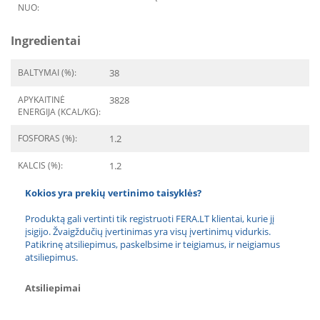
NUO:
Ingredientai
BALTYMAI (%):
38
APYKAITINĖ
3828
ENERGIJA (KCAL/KG):
FOSFORAS (%):
1.2
KALCIS (%):
1.2
Kokios yra prekių vertinimo taisyklės?
Produktą gali vertinti tik registruoti FERA.LT klientai, kurie jį
įsigijo. Žvaigždučių įvertinimas yra visų įvertinimų vidurkis.
Patikrinę atsiliepimus, paskelbsime ir teigiamus, ir neigiamus
atsiliepimus.
Atsiliepimai