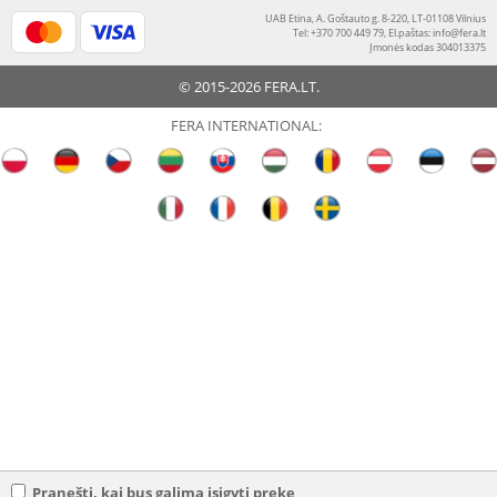
UAB Etina, A. Goštauto g. 8-220, LT-01108 Vilnius
Tel: +370 700 449 79, El.paštas:
info@fera.lt
Įmonės kodas 304013375
© 2015-2026 FERA.LT.
FERA INTERNATIONAL:
Pranešti, kai bus galima įsigyti prekę