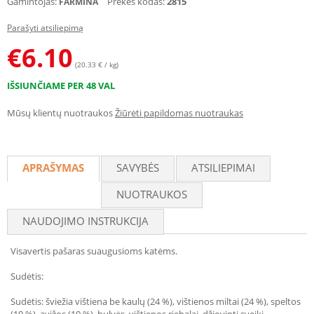
Gamintojas:
Prekės kodas:
2815
FARMINA
Parašyti atsiliepimą
€
6.10
(20.33 € / kg)
IŠSIUNČIAME PER 48 VAL
Mūsų klientų nuotraukos
Žiūrėti papildomas nuotraukas
APRAŠYMAS
SAVYBĖS
ATSILIEPIMAI
NUOTRAUKOS
NAUDOJIMO INSTRUKCIJA
Visavertis pašaras suaugusioms katėms.
Sudėtis:
Sudėtis: šviežia vištiena be kaulų (24 %), vištienos miltai (24 %), speltos