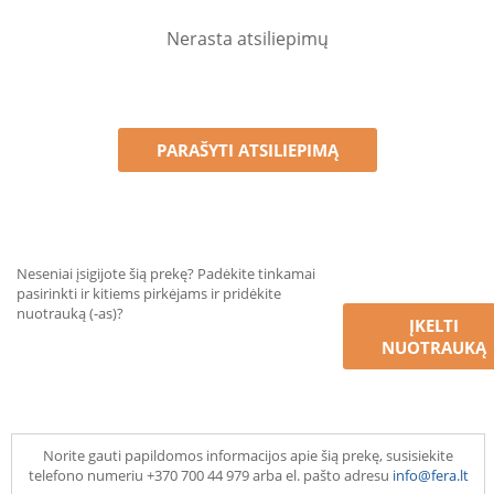
Nerasta atsiliepimų
PARAŠYTI ATSILIEPIMĄ
Neseniai įsigijote šią prekę? Padėkite tinkamai
pasirinkti ir kitiems pirkėjams ir pridėkite
nuotrauką (-as)?
ĮKELTI
NUOTRAUKĄ
Norite gauti papildomos informacijos apie šią prekę, susisiekite
telefono numeriu +370 700 44 979 arba el. pašto adresu
info@fera.lt