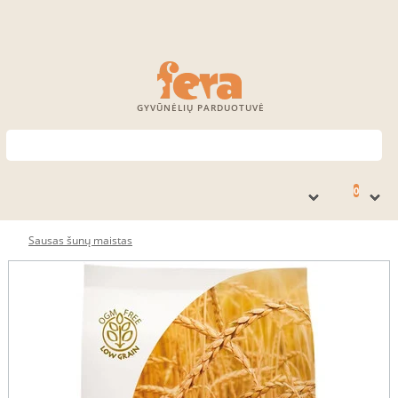
GYVŪNĖLIŲ PARDUOTUVĖ
0
Sausas šunų maistas