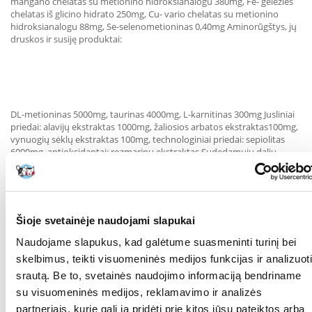
mangano chelatas su metionino hidroksianalogu 380mg, Fe- geležies
chelatas iš glicino hidrato 250mg, Cu- vario chelatas su metionino
hidroksianalogu 88mg, Se-selenometioninas 0,40mg Aminorūgštys, jų
druskos ir susiję produktai:
DL-metioninas 5000mg, taurinas 4000mg, L-karnitinas 300mg Jusliniai
priedai: alavijų ekstraktas 1000mg, žaliosios arbatos ekstraktas100mg,
vynuogių sėklų ekstraktas 100mg, technologiniai priedai: sepiolitas
6000mg, antioksidantai: rozmarinų ekstraktas Sudedamųjų dalių
analizė:
drėgmė 9,00%, žali baltymai 38,00%, žali aliejai ir riebalai 20,00%, žalia
ląsteliena 1,90%, žali pelenai 8,30%, kalcis 1,20%, fosforas 1,20%,
magnis 0,09%, omega-6 3,30%, omega-3 0,90%, DHA 0,50%, EPA 0,30%,
Šioje svetainėje naudojami slapukai
gliukozaminas 1200mg/kg, chondroitinas 900mg/kg Energinė vertė: E.
Naudojame slapukus, kad galėtume suasmeninti turinį bei
M 3828 Kcal/kg - 16,0MJ/kg Vartojimo instrukcija: visada užtikrinkite,
skelbimus, teikti visuomeninės medijos funkcijas ir analizuoti
kad jūsų katė visą dieną galėtų gauti švaraus ir šviežio vandens.
srautą. Be to, svetainės naudojimo informaciją bendriname
Atkreipkite dėmesį: nurodyti kiekiai yra rekomenduojami kaip paros
maisto davinys, gali tekti koreguoti atsižvelgiant į katės būklę.
su visuomeninės medijos, reklamavimo ir analizės
Rekomenduojame reguliariai tikrinti savo katę pas veterinarijos
partneriais, kurie gali ją pridėti prie kitos jūsų pateiktos arba