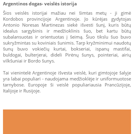
Argentinos dogas- veislės istorija
Šios veislės istorijai mažiau nei šimtas metų - ji gimė
Kordobos provincijoje Argentinoje. Jo kūrėjas gydytojas
Antonio Noresas Martinezas siekė išvesti šunį, kuris būtų
idealus sargybinis ir medžioklinis šuo, bet kartu būtų
subalansuotas ir orientuotas į šeimą. Šiuo tikslu šuo buvo
sukryžmintas su koviniais šunimis. Tarp kryžminimui naudotų
šunų buvo vokiečių kurtai, bokseriai, ispanų mastifai,
buldogai, bulterjerai, dideli Pirėnų šunys, pointeriai, airių
vilkšuniai ir Bordo šunys.
Tai vienintelė Argentinoje išvesta veislė, kuri gimtojoje šalyje
yra labai populiari - naudojama medžioklėje ir uniformuotose
tarnybose. Europoje ši veislė populiariausia Prancūzijoje,
Italijoje ir Rusijoje.