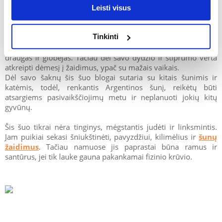
gali pabusti neišmatuojamos nepriklausomybės ir
Leisti visus
užsispyrimo atsargos.
Tinkinti
Argentinos dogas ir vaikai? Argentinos šuniui nėra jokių
kliūčių gyventi namuose su vaikais. Jis gali būti kantrus
draugas ir globėjas. Tačiau dėl savo dydžio ir stiprumo verta
atkreipti dėmesį į žaidimus, ypač su mažais vaikais.
Dėl savo šaknų šis šuo blogai sutaria su kitais šunimis ir
katėmis, todėl, renkantis Argentinos šunį, reikėtų būti
atsargiems pasivaikščiojimų metu ir neplanuoti jokių kitų
gyvūnų.
Šis šuo tikrai nėra tinginys, mėgstantis judėti ir linksmintis.
Jam puikiai sekasi šniukštinėti, pavyzdžiui, kilimėlius ir
šunų
žaidimus
. Tačiau namuose jis paprastai būna ramus ir
santūrus, jei tik lauke gauna pakankamai fizinio krūvio.