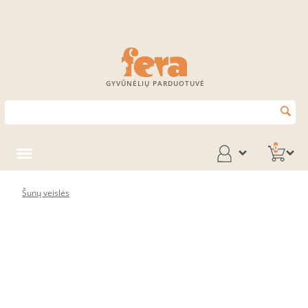
GYVŪNĖLIŲ PARDUOTUVĖ
0
Šunų veislės