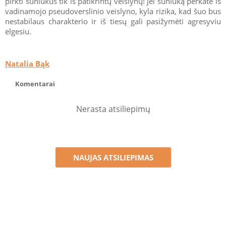
pirkti šuniukus tik iš patikrintų veislynų! Jei šuniuką perkate iš
vadinamojo pseudoverslinio veislyno, kyla rizika, kad šuo bus
nestabilaus charakterio ir iš tiesų gali pasižymėti agresyviu
elgesiu.
Natalia Bąk
Komentarai
Nerasta atsiliepimų
NAUJAS ATSILIEPIMAS