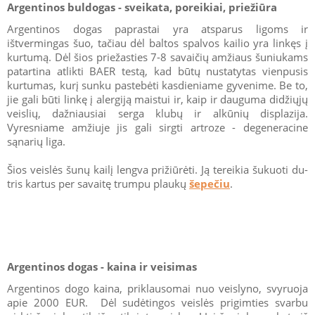
Argentinos buldogas - sveikata, poreikiai, priežiūra
Argentinos dogas paprastai yra atsparus ligoms ir
ištvermingas šuo, tačiau dėl baltos spalvos kailio yra linkęs į
kurtumą. Dėl šios priežasties 7-8 savaičių amžiaus šuniukams
patartina atlikti BAER testą, kad būtų nustatytas vienpusis
kurtumas, kurį sunku pastebėti kasdieniame gyvenime. Be to,
jie gali būti linkę į alergiją maistui ir, kaip ir dauguma didžiųjų
veislių, dažniausiai serga klubų ir alkūnių displazija.
Vyresniame amžiuje jis gali sirgti artroze - degeneracine
sąnarių liga.
Šios veislės šunų kailį lengva prižiūrėti. Ją tereikia šukuoti du-
tris kartus per savaitę trumpu plaukų
šepečiu
.
Argentinos dogas - kaina ir veisimas
Argentinos dogo kaina, priklausomai nuo veislyno, svyruoja
apie 2000 EUR. Dėl sudėtingos veislės prigimties svarbu