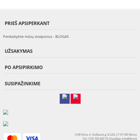
PRIEŠ APSIPERKANT
Perskaitykite mūsų straipsnius - BLOGAS
UŽSAKYMAS
PO APSIPIRKIMO
SUSIPAŽINKIME
UAB Etina, A. Goštauto g. 8-220, LT-01108 Vilnius
Tel: +370 700 449 79, El.paštas:
info@fera.lt