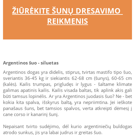
ŽIŪRĖKITE ŠUNŲ DRESAVIMO 
REIKMENIS
Argentinos šuo - siluetas
Argentinos dogas yra didelis, stiprus, tvirtas mastifo tipo šuo,
sveriantis 36-45 kg ir siekiantis 62-68 cm (šunys), 60-65 cm
(kalės). Kailis trumpas, prigludęs ir lygus - šaltame klimate
galimas apatinis kailis. Kailis visada baltas, tik aplink akis gali
būti tamsus lopinėlis. Ar yra Argentinos juodasis šuo? Ne - bet
kokia kita spalva, išskyrus baltą, yra nepriimtina. Jei ieškote
panašaus šuns, bet tamsios spalvos, verta atkreipti dėmesį į
cane corso ir kanarinį šunį.
Nepaisant tvirto sudėjimo, dėl kurio argentiniečių buldogas
atrodo sunkus, jis yra labai judrus ir greitas šuo.