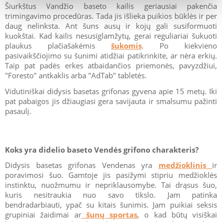
Šiurkštus Vandžio baseto kailis geriausiai pakenčia
trimingavimo procedūras. Tada jis išlieka puikios būklės ir per
daug nelinksta. Ant šuns ausų ir kojų gali susiformuoti
kuokštai. Kad kailis nesusiglamžytų, gerai reguliariai šukuoti
plaukus plačiašakėmis
šukomis
. Po kiekvieno
pasivaikščiojimo su šunimi atidžiai patikrinkite, ar nėra erkių.
Taip pat padės erkes atbaidančios priemonės, pavyzdžiui,
"Foresto" antkaklis arba "AdTab" tabletės.
Vidutiniškai didysis basetas grifonas gyvena apie 15 metų. Iki
pat pabaigos jis džiaugiasi gera savijauta ir smalsumu pažinti
pasaulį.
Koks yra didelio baseto Vendės grifono charakteris?
Didysis basetas grifonas Vendenas yra
medžioklinis
ir
poravimosi šuo. Gamtoje jis pasižymi stipriu medžioklės
instinktu, nuožmumu ir nepriklausomybe. Tai drąsus šuo,
kuris nesitraukia nuo savo tikslo. Jam patinka
bendradarbiauti, ypač su kitais šunimis. Jam puikiai seksis
grupiniai žaidimai ar
šunų sportas
, o kad būtų visiškai