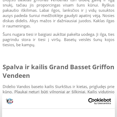
snukį, tačiau jis proporcingas visam šuns kūnui. Ryškus
pakaušio iškilimas. Labai ilgos, lanksčios ir į vidų susuktos
ausys padeda šuniui medžioklėje gaudyti apatinį vėją. Nosies
diskas didelis. Akys mažos ir dažniausiai juodos. Kaklas ilgas
ir raumeningas.
Šuns nugara tiesi ir baigiasi aukštai pakelta uodega. Ji ilga, ties
pagrindu stora ir tiesi į viršų. Basetų veislės šunų kojos
tiesios, be kampų.
Spalva ir kailis Grand Basset Griffon
Vendeen
Didelio Vandos baseto kailis šiurkštus ir kietas, prigludęs prie
kūno. Plaukai neturi būti vilnoniai ar šilkiniai. Kailis vidutinio
ilgio, o ant ausų ir antakių dar ilgesnis. Smakras yra
šerpetotas.
Priimtinos šių veislių spalvos: juoda su ugnimi, juoda su
baltais taškeliais, raudona su taškeliais, smėlio su taškeliais