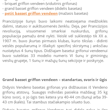
- briquet griffon vendeen (vidutinis grifonas)
- grand basset griffon vendeen (didelis basetas)
-
petit basset griffon vendeen
(mažasis basetas)
Prancūzijoje šunys buvo laikomi neatsiejama medžioklės
dalimi, statuso ir aukštuomenės ženklu. Deja, per Prancūzijos
revoliuciją, visuomenei smarkiai nuskurdus, grifonų
populiacija pamažu ėmė nykti. Veislė vėl suklestėjo tik XX a.
1907 m. buvo įkurtas pirmasis klubas, kurio tikslas - didinti
veislės populiarumą ir išlaikyti specifinį skirstymą į anksčiau
nustatytus 4 šunų tipus. Didžiajam basetui grifonui vendeenui
buvo suteiktas 33 modelio numeris VI šunų ir giminingų
veislių grupėje, 1 šunų ir mažųjų šunų sekcijoje ir poskyryje.
Grand basset griffon vendeen – standartas, svoris ir ūgis
Didysis Vendeno basetas grifonas yra didžiausias iš Vendeno
grifonų atstovų. Suaugęs individas pasiekia maždaug 35 kg
kūno svorį, o jo ūgis ties ketera yra 40-44 cm (šunų) arba 39-
43 cm (kalės). Tai stambus stačiakampio silueto šuo.
Didysis basetas grifonas Vendenas turi didelę galvą ir ilgą