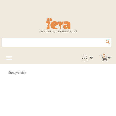
GYVŪNĖLIŲ PARDUOTUVĖ
0
Šunų veislės