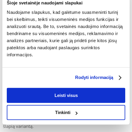
Šioje svetainėje naudojami slapukai
arba trispalvė. Dažniausiai pasitaikanti didžiojo baseto
vendeno spalva yra juoda su baltais siūlais. Medžioklės
Naudojame slapukus, kad galėtume suasmeninti turinį
dialektuose skiriami tiesiog grand baset grifonai su kiškių,
bei skelbimus, teikti visuomeninės medijos funkcijas ir
barsukų, laukinių arba barsukų kailiu.
analizuoti srautą. Be to, svetainės naudojimo informaciją
bendriname su visuomeninės medijos, reklamavimo ir
analizės partneriais, kurie gali ją pridėti prie kitos jūsų
pateiktos arba naudojant paslaugas surinktos
informacijos.
Didžiųjų Vandėjos basetų priežiūra ir gyvenimo trukmė
Didysis basetas grifonas Vendenas pasižymi dideliu
Rodyti informaciją
atsparumu ligoms ir nesudėtinga priežiūra. Jautriausia
didžiojo baseto vieta yra ausys. Ilgos, susisukusios jos yra
ideali vieta bakterijoms veistis. Šios veislės šunims dažnai
Leisti visus
pasitaiko
ausų
ar odos infekcijų. Būtina reguliariai tikrinti
ausų būklę, kruopščiai jas valyti ir džiovinti - ypač po
maudynių. Šuniui labai reikia fizinio aktyvumo ir judėjimo,
Tinkinti
todėl, jei šių veiksnių trūksta, jis gali būti linkęs greitai priaugti
svorio. Verta investuoti į
šunų ėdalą be grūdų
, pageidautina
šlapią variantą.