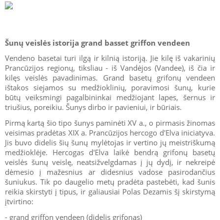
Šunų veislės istorija grand basset griffon vendeen
Vendeno basetai turi ilgą ir kilnią istoriją. Jie kilę iš vakarinių
Prancūzijos regionų, tiksliau - iš Vandėjos (Vandee), iš čia ir
kilęs veislės pavadinimas. Grand basetų grifonų vendeen
ištakos siejamos su medžioklinių, poravimosi šunų, kurie
būtų veiksmingi pagalbininkai medžiojant lapes, šernus ir
triušius, poreikiu. Šunys dirbo ir pavieniui, ir būriais.
Pirmą kartą šio tipo šunys paminėti XV a., o pirmasis žinomas
veisimas pradėtas XIX a. Prancūzijos hercogo d'Elva iniciatyva.
Jis buvo didelis šių šunų mylėtojas ir vertino jų meistriškumą
medžioklėje. Hercogas d'Elva laikė bendrą grifonų basetų
veislės šunų veislę, neatsižvelgdamas į jų dydį, ir nekreipė
dėmesio į mažesnius ar didesnius vadose pasirodančius
šuniukus. Tik po daugelio metų pradėta pastebėti, kad šunis
reikia skirstyti į tipus, ir galiausiai Polas Dezamis šį skirstymą
įtvirtino:
- grand griffon vendeen (didelis grifonas)