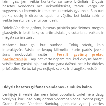
laimingas, jam reikia kontakto su savo bičiuliais. Didysis
basetas vendenas yra nekonfliktiškas, tačiau vargu ar
sugyvens su katėmis ir kitais smulkesniais gyvūnais. Šuo turi
puikią uoslę ir dirba su apatiniu vėjeliu, bet kokia sekimo
veikla basetui vendenui bus ideali.
Didelis Vandėjos grifonų basetas prisiriša prie šeimos, mėgsta
glaustytis ir leisti laiką su artimaisiais. Jis sutaria su vaikais ir
mėgsta su jais žaisti.
Mažame bute gali būti nuobodu. Tokių priedų, kaip
interaktyvūs žaislai ar kvapų kilimėliai, kurie padės įveikti
šuns nuobodulį, rasite
Fera.lt gyvūnų prekių
parduotuvėje
. Taip pat verta nepamiršti, kad didysis basetų
veislės šuo garsiai loja ir tai daro gana dažnai, net ir be didelės
priežasties. Be to, tai yra neįkyri, sveika ir draugiška veislė.
Didysis basetas grifonas Vendenas - šuniuko kaina
Lenkijoje ši veislė dar nėra labai populiari, todėl nėra daug
veislynų, kuriuose būtų dažnai vedamos vados. Norint įsigyti
Grand Basset Vendeen šuniuką, geriausia vykti į veislės