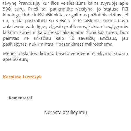
tėvynę Prancūziją, kur šios veislės šuns kaina svyruoja apie
500 eurų. Prieš tai patikrinkite veislyną, jo statusą FCI
kinologų klube ir išsiaiškinkite, ar galimas pažintinis vizitas. Jei
ne, reikia pasikalbėti su veisėju ir išsiaiškinti, kokios buvo
ankstesnių vadų ligos, elgesio problemos, kokiomis sąlygomis
laikomi šunys ir kaip jie socializuojami. Šuniukas turėtų būti
paimtas ne anksčiau kaip 12 savaičių amžiaus, jau
paskiepytas, nukirmintas ir paženklintas mikroschema.
Mėnesio išlaidos didžiojo baseto vendeeno išlaikymui sudaro
apie 50 eurų.
Karolina Łuszczyk
Komentarai
Nerasta atsiliepimų