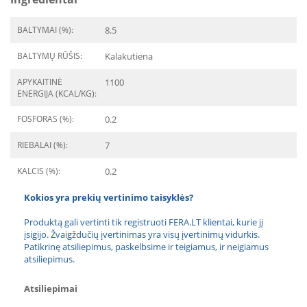
BALTYMAI (%):
8.5
BALTYMŲ RŪŠIS:
Kalakutiena
APYKAITINĖ
1100
ENERGIJA (KCAL/KG):
FOSFORAS (%):
0.2
RIEBALAI (%):
7
KALCIS (%):
0.2
Kokios yra prekių vertinimo taisyklės?
Produktą gali vertinti tik registruoti FERA.LT klientai, kurie jį
įsigijo. Žvaigždučių įvertinimas yra visų įvertinimų vidurkis.
Patikrinę atsiliepimus, paskelbsime ir teigiamus, ir neigiamus
atsiliepimus.
Atsiliepimai