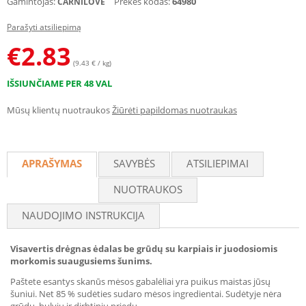
Gamintojas:
Prekės kodas:
64980
CARNILOVE
Parašyti atsiliepimą
€
2.83
(9.43 € / kg)
IŠSIUNČIAME PER 48 VAL
Mūsų klientų nuotraukos
Žiūrėti papildomas nuotraukas
APRAŠYMAS
SAVYBĖS
ATSILIEPIMAI
NUOTRAUKOS
NAUDOJIMO INSTRUKCIJA
Visavertis drėgnas ėdalas be grūdų su karpiais ir juodosiomis
morkomis suaugusiems šunims.
Paštete esantys skanūs mėsos gabalėliai yra puikus maistas jūsų
šuniui. Net 85 % sudėties sudaro mėsos ingredientai. Sudėtyje nėra