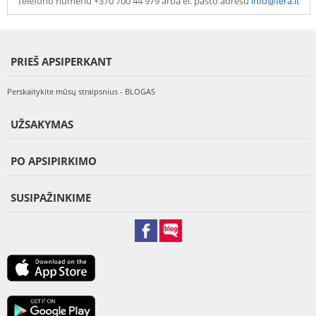
telefono numeriu +370 700 44 979 arba el. pašto adresu
info@fera.lt
PRIEŠ APSIPERKANT
Perskaitykite mūsų straipsnius - BLOGAS
UŽSAKYMAS
PO APSIPIRKIMO
SUSIPAŽINKIME