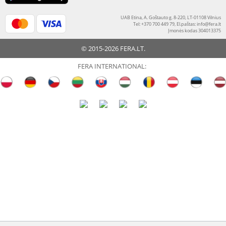
UAB Etina, A. Goštauto g. 8-220, LT-01108 Vilnius
Tel: +370 700 449 79, El.paštas:
info@fera.lt
Įmonės kodas 304013375
© 2015-2026 FERA.LT.
FERA INTERNATIONAL: