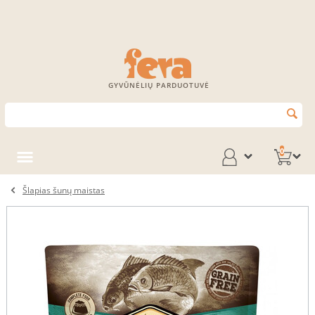
GYVŪNĖLIŲ PARDUOTUVĖ
0
Šlapias šunų maistas