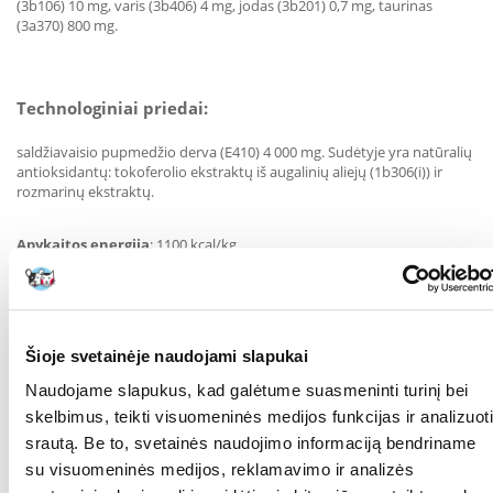
(3b106) 10 mg, varis (3b406) 4 mg, jodas (3b201) 0,7 mg, taurinas
(3a370) 800 mg.
Technologiniai priedai:
saldžiavaisio pupmedžio derva (E410) 4 000 mg. Sudėtyje yra natūralių
antioksidantų: tokoferolio ekstraktų iš augalinių aliejų (1b306(i)) ir
rozmarinų ekstraktų.
Apykaitos energija
: 1100 kcal/kg
Šioje svetainėje naudojami slapukai
TINKAMO NAUDOJIMO INSTRUKCIJA:
Naudojame slapukus, kad galėtume suasmeninti turinį bei
Rekomenduojama šerti kambario temperatūroje, kad maistas būtų
skelbimus, teikti visuomeninės medijos funkcijas ir analizuoti
skanesnis. Turėtų būti šviežio vandens. Atidarytą pakuotę laikykite
srautą. Be to, svetainės naudojimo informaciją bendriname
šaldytuve ir sunaudokite per 3 dienas.
su visuomeninės medijos, reklamavimo ir analizės
Šuns svoris (kg) 5 10 15 20 25 30 40 50 60