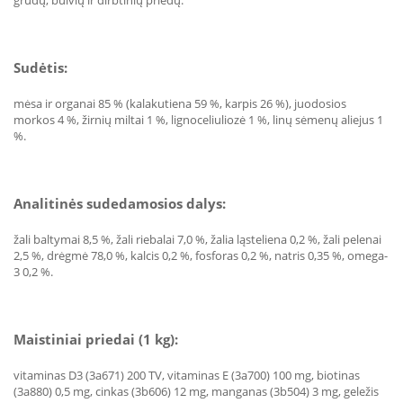
grūdų, bulvių ir dirbtinių priedų.
Sudėtis:
mėsa ir organai 85 % (kalakutiena 59 %, karpis 26 %), juodosios
morkos 4 %, žirnių miltai 1 %, lignoceliuliozė 1 %, linų sėmenų aliejus 1
%.
Analitinės sudedamosios dalys:
žali baltymai 8,5 %, žali riebalai 7,0 %, žalia ląsteliena 0,2 %, žali pelenai
2,5 %, drėgmė 78,0 %, kalcis 0,2 %, fosforas 0,2 %, natris 0,35 %, omega-
3 0,2 %.
Maistiniai priedai (1 kg):
vitaminas D3 (3a671) 200 TV, vitaminas E (3a700) 100 mg, biotinas
(3a880) 0,5 mg, cinkas (3b606) 12 mg, manganas (3b504) 3 mg, geležis