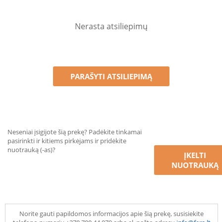
Nerasta atsiliepimų
PARAŠYTI ATSILIEPIMĄ
Neseniai įsigijote šią prekę? Padėkite tinkamai
pasirinkti ir kitiems pirkėjams ir pridėkite
nuotrauką (-as)?
ĮKELTI
NUOTRAUKĄ
Norite gauti papildomos informacijos apie šią prekę, susisiekite