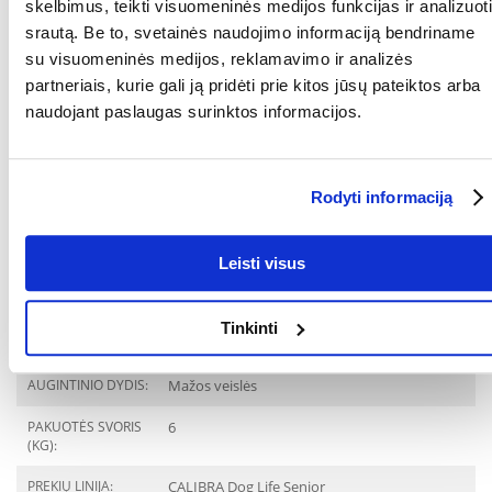
skelbimus, teikti visuomeninės medijos funkcijas ir analizuoti
organinis varis (3b406) 14 mg, jodas (3b201) 0,7 mg, organinis selenas
(3b810) 0,2 mg.
srautą. Be to, svetainės naudojimo informaciją bendriname
su visuomeninės medijos, reklamavimo ir analizės
partneriais, kurie gali ją pridėti prie kitos jūsų pateiktos arba
naudojant paslaugas surinktos informacijos.
Tinkamo naudojimo instrukcija:
Suaugusio šuns svoris (kg)
1
2
4
5
6
8
10
Rodyti informaciją
Paros norma (g)
35
45
70
75
90
115
130
KOKIAM
Šunims
AUGINTINIUI:
Leisti visus
RŪŠIS:
Visavertis pašaras
Tinkinti
Parametrai
AUGINTINIO DYDIS:
Mažos veislės
PAKUOTĖS SVORIS
6
(KG):
PREKIŲ LINIJA:
CALIBRA Dog Life Senior