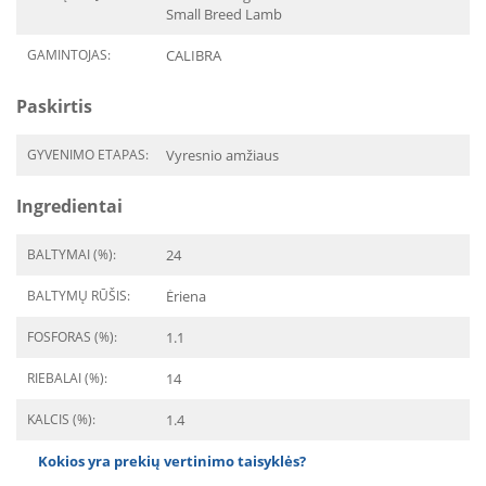
Small Breed Lamb
GAMINTOJAS:
CALIBRA
Paskirtis
GYVENIMO ETAPAS:
Vyresnio amžiaus
Ingredientai
BALTYMAI (%):
24
BALTYMŲ RŪŠIS:
Ėriena
FOSFORAS (%):
1.1
RIEBALAI (%):
14
KALCIS (%):
1.4
Kokios yra prekių vertinimo taisyklės?