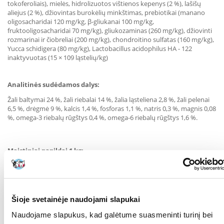
tokoferoliais), mielės, hidrolizuotos vištienos kepenys (2 %), lašišų
aliejus (2 %), džiovintas burokėlių minkštimas, prebiotikai (manano
oligosacharidai 120 mg/kg, β-gliukanai 100 mg/kg,
fruktooligosacharidai 70 mg/kg), gliukozaminas (260 mg/kg), džiovinti
rozmarinai ir čiobreliai (200 mg/kg), chondroitino sulfatas (160 mg/kg),
Yucca schidigera (80 mg/kg), Lactobacillus acidophilus HA - 122
inaktyvuotas (15 × 109 ląstelių/kg)
Analitinės sudėdamos dalys:
Žali baltymai 24 %, žali riebalai 14 %, žalia ląsteliena 2,8 %, žali pelenai
6,5 %, drėgmė 9 %, kalcis 1,4 %, fosforas 1,1 %, natris 0,3 %, magnis 0,08
%, omega-3 riebalų rūgštys 0,4 %, omega-6 riebalų rūgštys 1,6 %.
Maistiniai papildai 1 kg:
Vitaminas A (3a672a) 16 500 TV, vitaminas D3 (E671) 1 650 TV,
Vitaminas E (3a700) 300 mg, vitaminas C (3a312) 250 mg, vitaminas B1
(3a820) 4,8 mg, vitaminas B2 6 mg, niacinamidas (3a315) 23 mg, kalcio
pantotenatas (3a841) 12 mg, vitaminas B6 (3a831) 4,8 mg, folio rūgštis
Šioje svetainėje naudojami slapukai
(3a316) 0,6 mg, vitaminas B12 0,05 mg, biotinas (3a880) 0,65 mg,
cholino chloridas (3a890) 1 800 mg, organinis cinkas (3b606) 90 mg,
Naudojame slapukus, kad galėtume suasmeninti turinį bei
organinė geležis (3b106) 75 mg, organinis magnis (3b504) 30 mg,