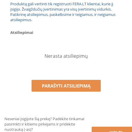
Produktą gali vertinti tik registruoti FERA.LT klientai, kurie jį
įsigijo. Žvaigždučių įvertinimas yra visų įvertinimų vidurkis.
Patikrinę atsiliepimus, paskelbsime ir teigiamus, ir neigiamus
atsiliepimus.
Atsiliepimai
Nerasta atsiliepimų
PARAŠYTI ATSILIEPIMĄ
Neseniai įsigijote šią prekę? Padėkite tinkamai
pasirinkti ir kitiems pirkėjams ir pridėkite
nuotrauką (-as)?