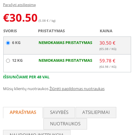
Parašyti atsiliepimą
€
30.50
(5.08 € / kg)
SVORIS
PRISTATYMAS
KAINA
6 KG
NEMOKAMAS PRISTATYMAS
30.50 €
(€
5.08
/ KG)
12 KG
NEMOKAMAS PRISTATYMAS
59.78 €
(€
4.98
/ KG)
IŠSIUNČIAME PER 48 VAL
Mūsų klientų nuotraukos
Žiūrėti papildomas nuotraukas
APRAŠYMAS
SAVYBĖS
ATSILIEPIMAI
NUOTRAUKOS