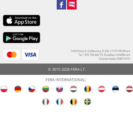
UAB Etina, A. Goštauto g. 8-220, LT-01108 Vilnius
Tel: +370 700 449 79, El.paštas:
info@fera.lt
Įmonės kodas 304013375
© 2015-2026 FERA.LT.
FERA INTERNATIONAL: