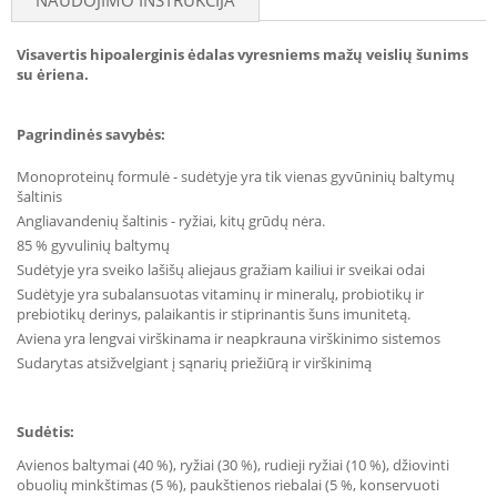
NAUDOJIMO INSTRUKCIJA
Visavertis hipoalerginis ėdalas vyresniems mažų veislių šunims
su ėriena.
Pagrindinės savybės:
Monoproteinų formulė - sudėtyje yra tik vienas gyvūninių baltymų
šaltinis
Angliavandenių šaltinis - ryžiai, kitų grūdų nėra.
85 % gyvulinių baltymų
Sudėtyje yra sveiko lašišų aliejaus gražiam kailiui ir sveikai odai
Sudėtyje yra subalansuotas vitaminų ir mineralų, probiotikų ir
prebiotikų derinys, palaikantis ir stiprinantis šuns imunitetą.
Aviena yra lengvai virškinama ir neapkrauna virškinimo sistemos
Sudarytas atsižvelgiant į sąnarių priežiūrą ir virškinimą
Sudėtis:
Avienos baltymai (40 %), ryžiai (30 %), rudieji ryžiai (10 %), džiovinti
obuolių minkštimas (5 %), paukštienos riebalai (5 %, konservuoti