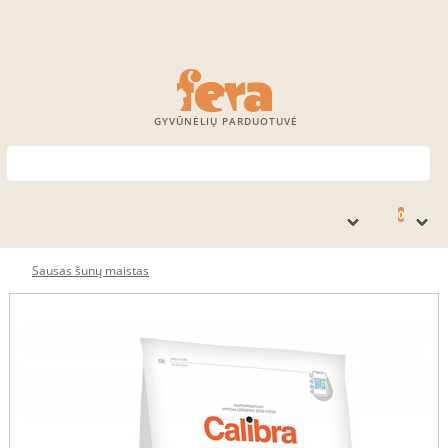
GYVŪNĖLIŲ PARDUOTUVĖ
0
Sausas šunų maistas