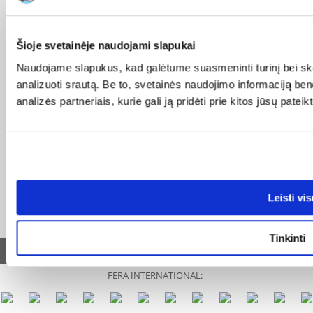
UŽSAKYMAS
Šioje svetainėje naudojami slapukai
PO APSIPIRKIMO
Naudojame slapukus, kad galėtume suasmeninti turinį bei ske
analizuoti srautą. Be to, svetainės naudojimo informaciją b
SUSIPAŽINKIME
analizės partneriais, kurie gali ją pridėti prie kitos jūsų pat
Leisti vi
UAB Etina, A. Goštauto g. 8-220, LT-01108 Vilnius
Tel: +370 700 449 79, El.paštas:
info@fera.lt
Įmonės kodas 304013375
Tinkinti
© 2015-2026 FERA.LT.
FERA INTERNATIONAL: