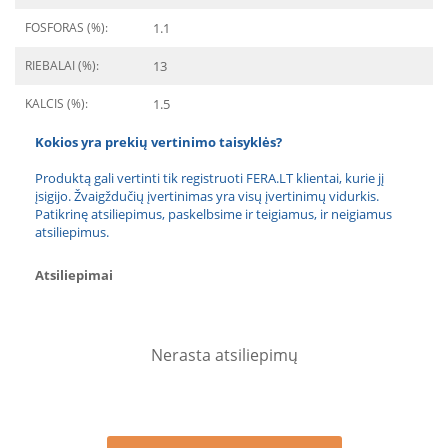
FOSFORAS (%):
1.1
RIEBALAI (%):
13
KALCIS (%):
1.5
Kokios yra prekių vertinimo taisyklės?
Produktą gali vertinti tik registruoti FERA.LT klientai, kurie jį
įsigijo. Žvaigždučių įvertinimas yra visų įvertinimų vidurkis.
Patikrinę atsiliepimus, paskelbsime ir teigiamus, ir neigiamus
atsiliepimus.
Atsiliepimai
Nerasta atsiliepimų