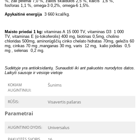
%, žali pelenai 7,0 %, žalios skaidulos 2,5 %, kalcis 1,6 %,
fosforas 1,1 %,
omega-3 0,2
%, omega-6 1,5%.
Apykaitinė energija
3 660 kcal/kg.
Maisto priedai 1 kg:
vitaminas A 15 000 TV, vitaminas D3 1 000
TV, vitaminas E (α-tokoferolis) 400 mg, biotinas 0,5mg, cholino
chloridas 500mg, aminorūgščių cinko chelato hidratas 70mg, geležis 60
mg, cinkas 70 mg ,manganas 30 mg, varis 12 mg, kalio jodidas 0,5
mg , selenas 0,2 mg.
Sudėtyje yra antioksidantų. Sunaudoti iki ant pakuotės nurodytos datos.
Laikyti sausoje ir vėsioje vietoje
KOKIAM
Šunims
AUGINTINIUI:
RŪŠIS:
Visavertis pašaras
Parametrai
AUGINTINIO DYDIS:
Universalus
PAKUOTĖS SVORIS
16