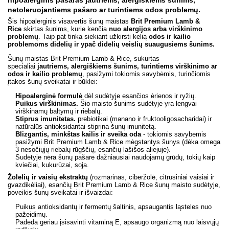
hipoalerginis pašaras jautriems, alergiškiems šunims,
netoleruojantiems pašaro ar turintiems odos problemų.
Šis hipoalerginis visavertis šunų maistas
Brit Premium Lamb &
Rice
skirtas šunims, kurie kenčia
nuo alergijos arba virškinimo
problemų
. Taip pat tinka siekiant užkirsti kelią
odos ir kailio
problemoms d
idelių ir ypač didelių veislių suaugusiems šunims.
Šunų maistas Brit Premium Lamb & Rice, sukurtas
specialiai
jautriems, alergiškiems šunims, turintiems virškinimo ar
odos ir kailio problemų
, pasižymi tokiomis savybėmis, turinčiomis
įtakos šunų sveikatai ir būklei:
Hipoalerginė formulė
dėl sudėtyje esančios ėrienos ir ryžių.
Puikus virškinimas.
Šio maisto šunims sudėtyje yra lengvai
virškinamų baltymų ir riebalų.
Stiprus imunitetas.
prebiotikai (manano ir fruktooligosacharidai) ir
natūralūs antioksidantai stiprina šunų imunitetą.
Blizgantis, minkštas kailis ir sveika oda
- tokiomis savybėmis
pasižymi Brit Premium Lamb & Rice mėgstantys šunys (dėka omega
3 nesočiųjų riebalų rūgščių, esančių lašišos aliejuje).
Sudėtyje nėra šunų pašare dažniausiai naudojamų grūdų, tokių kaip
kviečiai, kukurūzai, soja.
Žolelių ir vaisių ekstraktų
(rozmarinas, ciberžolė, citrusiniai vaisiai ir
gvazdikėliai), esančių Brit Premium Lamb & Rice šunų maisto sudėtyje,
poveikis šunų sveikatai ir išvaizdai:
Puikus antioksidantų ir fermentų šaltinis, apsaugantis ląsteles nuo
pažeidimų.
Padeda geriau įsisavinti vitaminą E, apsaugo organizmą nuo laisvųjų