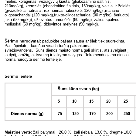
mielės, kolagenas, vėžiagyvių kiautai (gliukozamino šaltinis,
210mg/kg), kremzlės (chondroitino šaltinis, 150mg/kg), vaisiai ir žolelės
(gvazdikėliai, citrusai, rozmarinas, ciberžolė, 120mg/kg) ,manano
oligosacharidai (120 mg/kg),frukto-oligosacharidai (90 mg/kg), šeriuotoji
juka (90 mg/kg), džiovintos ramunėlės (80 mg/kg), žalios spalvos
moliuskai (50 mg/kg), džiovintos mėlynės (50 mg/kg).
Šėrimo nurodymai:
paduokite pašarą sausą ar šiek tiek sudrėkintą.
Pasirūpinkite, kad šuo visada turėtų pakankamai
šviežiovandens. Šuns dienos maisto norma gali skirtis, atsižvelgiant į
jo dydį, amžių, aktyvumą ir laikymo sąlygas. Rekomenduojama dienos
norma nurodyta šėrimo lentelėje.
Šėrimo lentelė
Šuns kūno svoris (kg)
5
10
15
20
25
Dienos norma (g)
75
120
170
200
250
Maistinė vertė
:
žali baltymai 26,0 %, žali riebalai 13,0 %, drėgmė 10,0