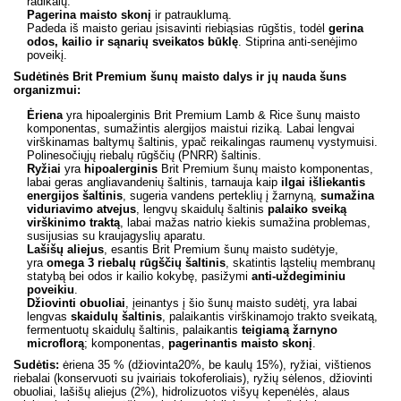
radikalų.
Pagerina maisto skonį
ir patrauklumą.
Padeda iš maisto geriau įsisavinti riebiąsias rūgštis, todėl
gerina
odos, kailio ir sąnarių sveikatos būklę
. Stiprina anti-senėjimo
poveikį.
Sudėtinės Brit Premium šunų maisto dalys ir jų nauda šuns
organizmui:
Ėriena
yra hipoalerginis Brit Premium Lamb & Rice šunų maisto
komponentas, sumažintis alergijos maistui riziką. Labai lengvai
virškinamas baltymų šaltinis, ypač reikalingas raumenų vystymuisi.
Polinesočiųjų riebalų rūgščių (PNRR) šaltinis.
Ryžiai
yra
hipoalerginis
Brit Premium šunų maisto komponentas,
labai geras angliavandenių šaltinis, tarnauja kaip
ilgai išliekantis
energijos šaltinis
, sugeria vandens perteklių į žarnyną,
sumažina
viduriavimo atvejus
, lengvų skaidulų šaltinis
palaiko sveiką
virškinimo traktą
, labai mažas natrio kiekis sumažina problemas,
susijusias su kraujagyslių aparatu.
Lašišų aliejus
, esantis Brit Premium šunų maisto sudėtyje,
yra
omega 3 riebalų rūgščių šaltinis
, skatintis ląstelių membranų
statybą bei odos ir kailio kokybę, pasižymi
anti-uždegiminiu
poveikiu
.
Džiovinti obuoliai
, įeinantys į šio šunų maisto sudėtį, yra labai
lengvas
skaidulų šaltinis
, palaikantis virškinamojo trakto sveikatą,
fermentuotų skaidulų šaltinis, palaikantis
teigiamą žarnyno
microflorą
; komponentas,
pagerinantis maisto skonį
.
Sudėtis:
ėriena 3
5 % (džiovinta20%, be kaulų 15
%)
, ryžiai, vištienos
riebalai (konservuoti su įvairiais tokoferoliais), ryžių sėlenos, džiovinti
obuoliai, lašišų aliejus (2
%)
, hidrolizuotos višyų kepenėlės, alaus