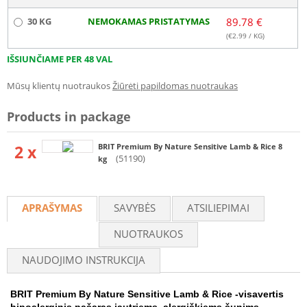
30 KG
NEMOKAMAS PRISTATYMAS
89.78 €
(€
2.99
/ KG)
IŠSIUNČIAME PER 48 VAL
Mūsų klientų nuotraukos
Žiūrėti papildomas nuotraukas
Products in package
2 x
BRIT Premium By Nature Sensitive Lamb & Rice 8
(51190)
kg
APRAŠYMAS
SAVYBĖS
ATSILIEPIMAI
NUOTRAUKOS
NAUDOJIMO INSTRUKCIJA
BRIT Premium By Nature Sensitive Lamb & Rice -visavertis