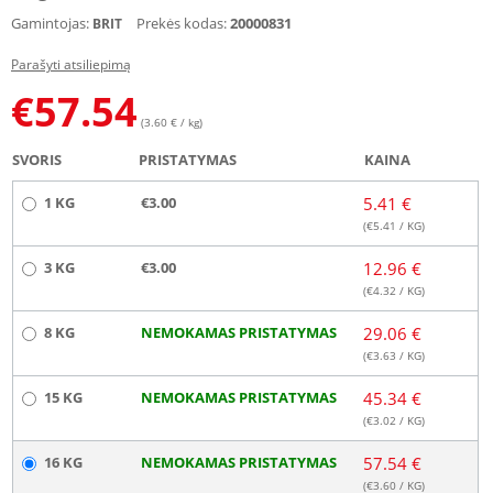
Gamintojas:
Prekės kodas:
20000831
BRIT
Parašyti atsiliepimą
€
57.54
(3.60 € / kg)
SVORIS
PRISTATYMAS
KAINA
1 KG
€3.00
5.41 €
(€
5.41
/ KG)
3 KG
€3.00
12.96 €
(€
4.32
/ KG)
8 KG
NEMOKAMAS PRISTATYMAS
29.06 €
(€
3.63
/ KG)
15 KG
NEMOKAMAS PRISTATYMAS
45.34 €
(€
3.02
/ KG)
16 KG
NEMOKAMAS PRISTATYMAS
57.54 €
(€
3.60
/ KG)