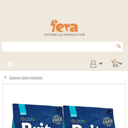
GYVŪNĖLIŲ PARDUOTUVĖ
0
Sausas šunų maistas