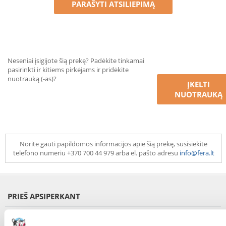
PARAŠYTI ATSILIEPIMĄ
Neseniai įsigijote šią prekę? Padėkite tinkamai
pasirinkti ir kitiems pirkėjams ir pridėkite
nuotrauką (-as)?
ĮKELTI
NUOTRAUKĄ
Norite gauti papildomos informacijos apie šią prekę, susisiekite
telefono numeriu +370 700 44 979 arba el. pašto adresu
info@fera.lt
PRIEŠ APSIPERKANT
Perskaitykite mūsų straipsnius - BLOGAS