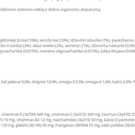
 virškinimo sistemos veiklą ir didina organizmo atsparumą.
tonieji žirniai (16%), avinžirniai (10%), džiovinti obuoliai (7%), paukštienos 
klos ir lukštai (2%), alaus mielės (2%), sėmenys (1%), džiovinta nasturtė (0,5%)
oligosacharidai (0,015%), manano-oligosacharidai (0,015%), Jukka Mojave (0,0
,0%, žali pelenai 9,0%, drėgmė 10,0%, omega-3 0,3%, omega-6 1,6%, kalcis 0,9%, 
, vitaminas E (3a700) 600 mg, vitaminas C (3a312) 300 mg, taurinas (3a370) 2
1) 10 mg, vitaminas B2 12 mg, niacinamidas (3a315) 50 mg, kalcio D-pantoten
 120 mg, geležis (3b106) 45 mg, manganas (3b504) 55 mg, kalio jodidas (3b201)