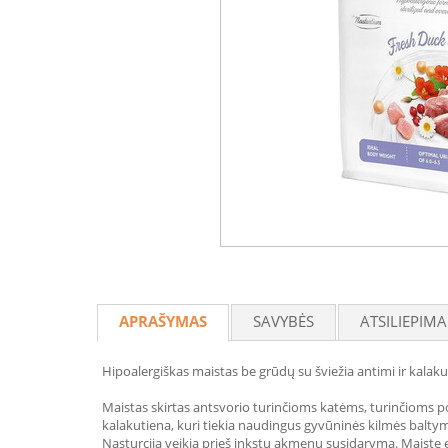
APRAŠYMAS
SAVYBĖS
ATSILIEPIMA
Hipoalergiškas maistas be grūdų su šviežia antimi ir kalak
Maistas skirtas antsvorio turinčioms katėms, turinčioms po
kalakutiena, kuri tiekia naudingus gyvūninės kilmės baltymu
Nasturcija veikia prieš inkstų akmenų susidarymą. Maiste es