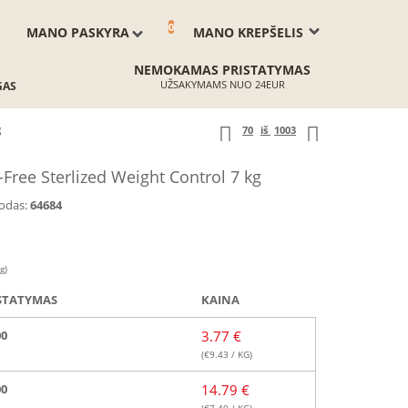
0
MANO PASKYRA
MANO KREPŠELIS
NEMOKAMAS PRISTATYMAS
UŽSAKYMAMS NUO 24EUR
GAS
g
70
iš
1003
-Free Sterlized Weight Control 7 kg
odas:
64684
g)
STATYMAS
KAINA
00
3.77 €
(€
9.43
/ KG)
00
14.79 €