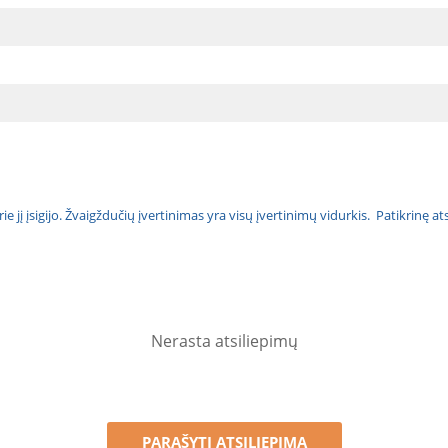
urie jį įsigijo. Žvaigždučių įvertinimas yra visų įvertinimų vidurkis. Patikrinę 
Nerasta atsiliepimų
PARAŠYTI ATSILIEPIMĄ