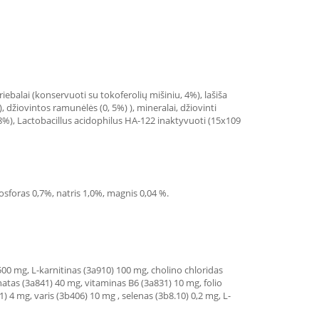
riebalai (konservuoti su tokoferolių mišiniu, 4%), lašiša
, džiovintos ramunėlės (0, 5%) ), mineralai, džiovinti
08%), Lactobacillus acidophilus HA-122 inaktyvuoti (15x109
fosforas 0,7%, natris 1,0%, magnis 0,04 %.
500 mg, L-karnitinas (3a910) 100 mg, cholino chloridas
atas (3a841) 40 mg, vitaminas B6 (3a831) 10 mg, folio
 4 mg, varis (3b406) 10 mg , selenas (3b8.10) 0,2 mg, L-