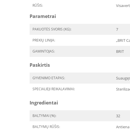
RŪŠIS:
Visavert
Parametrai
PAKUOTĖS SVORIS (KG):
7
PREKIŲ LINIJA:
„BRIT Ca
GAMINTOJAS:
BRIT
Paskirtis
GYVENIMO ETAPAS:
Suaugę
SPECIALIEJI REIKALAVIMAI:
Steriliza
Ingredientai
BALTYMAI (%):
32
BALTYMŲ RŪŠIS:
Antiena