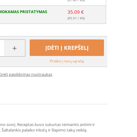
(€
7.40
/ KG)
MOKAMAS PRISTATYMAS
35.09 €
(€
5.01
/ KG)
+
ĮDĖTI Į KREPŠELĮ
Pridėti į norų sąrašą
iūrėti papildomas nuotraukas
ūno svorį. Receptas buvo sukurtas remiantis antimi ir
Šaltalankis palaiko inkstų ir šlapimo takų veiklą.