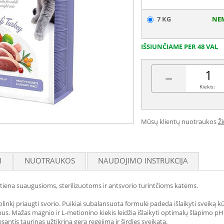
7 KG
NE
IŠSIUNČIAME PER 48 VAL
−
Kiekis:
Mūsų klientų nuotraukos
Ž
I
NUOTRAUKOS
NAUDOJIMO INSTRUKCIJA
utiena suaugusioms, sterilizuotoms ir antsvorio turintčioms katėms.
linkį priaugti svorio. Puikiai subalansuota formulė padeda išlaikyti sveiką k
s. Mažas magnio ir L-metionino kiekis leidžia išlaikyti optimalų šlapimo pH. 
antis taurinas užtikrina gerą regėjimą ir širdies sveikatą.