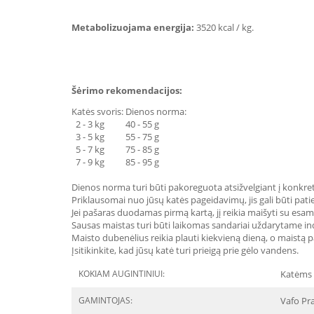
Metabolizuojama energija:
3520 kcal / kg.
Šėrimo rekomendacijos:
Katės svoris: Dienos norma:
2 - 3 kg 40 - 55 g
3 - 5 kg 55 - 75 g
5 - 7 kg 75 - 85 g
7 - 9 kg 85 - 95 g
Dienos norma turi būti pakoreguota atsižvelgiant į konkre
Priklausomai nuo jūsų katės pageidavimų, jis gali būti pa
Jei pašaras duodamas pirmą kartą, jį reikia maišyti su esam
Sausas maistas turi būti laikomas sandariai uždarytame in
Maisto dubenėlius reikia plauti kiekvieną dieną, o maistą p
Įsitikinkite, kad jūsų katė turi prieigą prie gėlo vandens.
KOKIAM AUGINTINIUI:
Katėms
GAMINTOJAS:
Vafo Pra