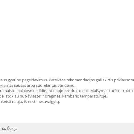
taus gyvūno pageidavimus. Pateiktos rekomendacijos gali skirtis priklausom
tiekiamas sausas arba sudrėkintas vandeniu.
u maistu, palaipsniui didinant naujo produkto dalį. Maišymas turėtų trukti nuo
de, atokiau nuo šviesos ir drėgmės, kambario temperatūroje.
akeisti nauju, išmesti nesuvalgytą.
ha, Čekija