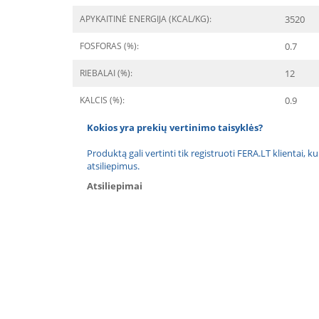
APYKAITINĖ ENERGIJA (KCAL/KG):
3520
FOSFORAS (%):
0.7
RIEBALAI (%):
12
KALCIS (%):
0.9
Kokios yra prekių vertinimo taisyklės?
Produktą gali vertinti tik registruoti FERA.LT klientai, k
atsiliepimus.
Atsiliepimai