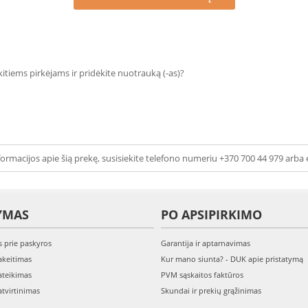
 kitiems pirkėjams ir pridėkite nuotrauką (-as)?
ormacijos apie šią prekę, susisiekite telefono numeriu +370 700 44 979 arba 
YMAS
PO APSIPIRKIMO
s prie paskyros
Garantija ir aptarnavimas
keitimas
Kur mano siunta? - DUK apie pristatymą
teikimas
PVM sąskaitos faktūros
tvirtinimas
Skundai ir prekių grąžinimas