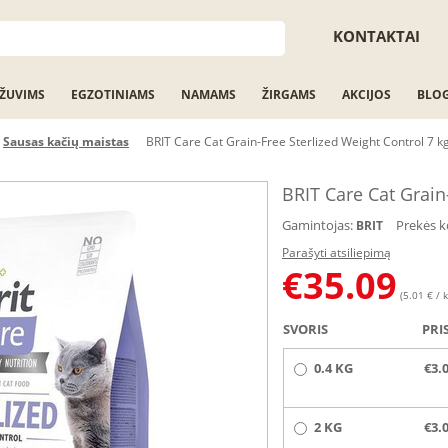
KONTAKTAI
ŽUVIMS
EGZOTINIAMS
NAMAMS
ŽIRGAMS
AKCIJOS
BLO
Sausas kačių maistas
BRIT Care Cat Grain-Free Sterlized Weight Control 7 k
BRIT Care Cat Grain
Gamintojas:
Prekės k
BRIT
Parašyti atsiliepimą
€
35.09
(5.01 € / k
SVORIS
PRI
0.4 KG
€3.
2 KG
€3.