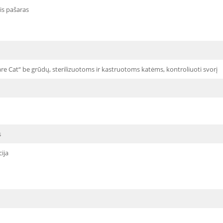
is pašaras
re Cat“ be grūdų, sterilizuotoms ir kastruotoms katėms, kontroliuoti svorį
s
cija