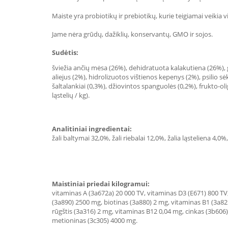
Maiste yra probiotikų ir prebiotikų, kurie teigiamai veikia
Jame nėra grūdų, dažiklių, konservantų, GMO ir sojos.
Sudėtis:
šviežia ančių mėsa (26%), dehidratuota kalakutiena (26%), gel
aliejus (2%), hidrolizuotos vištienos kepenys (2%), psilio sė
šaltalankiai (0,3%), džiovintos spanguolės (0,2%), frukto-
ląstelių / kg).
Analitiniai ingredientai:
žali baltymai 32,0%, žali riebalai 12,0%, žalia ląsteliena 4
Maistiniai priedai kilogramui:
vitaminas A (3a672a) 20 000 TV, vitaminas D3 (E671) 800 TV
(3a890) 2500 mg, biotinas (3a880) 2 mg, vitaminas B1 (3a82
rūgštis (3a316) 2 mg, vitaminas B12 0,04 mg, cinkas (3b606)
metioninas (3c305) 4000 mg.