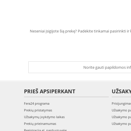
Neseniai įsigijote šią prekę? Padėkite tinkamai pasirinkti ir
Norite gauti papildomos inf
PRIEŠ APSIPERKANT
UŽSAK
Fera24 programa
Prisijungima
Prekių pristatymas
Užsakymo pa
Užsakymų įvykdymo laikas
Užsakymo pa
Prekių prieinamumas
Užsakymo pa
Registracija el. parduotuvėje