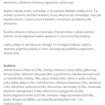
elementų. Užtikrina tinkamą organizmo vystymąsi.
Maisto riebalų kiekis sumažėja, o tai padeda išlaikyti sveiką svorį. Tai
svarbu vyresnio amžiaus katėms, kurių aktyvumas sumažėjęs, taip pat
sterilizuotoms / kastruotoms katėms, turinčioms problemų dėl
antsvorio.
Šviežia vištienos mėsa yra natūralus chondroitino ir gliukozamino
šaltinis, kurie teigiamai veikia sąnarius ir visą motorinę sistemą.
Lašišų aliejus ir atitinkamas Omega 3 ir Omega 6 riebalų rūgščių
santykis pagerina plaukų ir odos išvaizdą bei padidina organizmo
atsparumą.
Sudėtis:
dehidratuota vištiena (27%), šviežia vištienos mėsa (26%), geltonieji
žirniai (22%), džiovinti obuoliai (9%), paukštienos riebalai (konservuoti
su tokoferolių mišiniu, 4%), alaus mielės (3%), sėklos ir psilio lukštas
(2%), lašišų aliejus (2%), hidrolizuotos vištienos kepenys (2%), sėmenys
(1%), džiovinta nasturtė (0,5%), džiovintos ramunėlės (0,5%), mineralai,
džiovinti šaltalankiai ( 0,3%), džiovintos spanguolės (0,2%),
fruktooligosacharidai (0,015%), manano -oligosacharidai (0,015%),
Jukka, Mojave (0,008%), Lactobacillusacidophilus HA - 122
inaktyvuotos