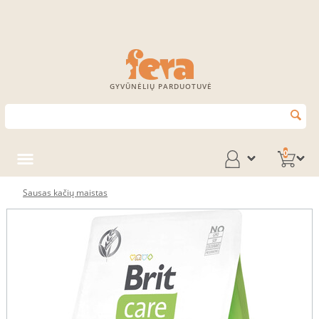
GYVŪNĖLIŲ PARDUOTUVĖ
0
Sausas kačių maistas