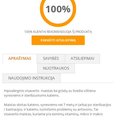
100%
100% KLIENTAI REKOMENDUOJA ŠĮ PRODUKTĄ
PARAŠYTI ATSILIEPIMĄ
Recommend
APRAŠYMAS
SAVYBĖS
ATSILIEPIMAI
NUOTRAUKOS
NAUDOJIMO INSTRUKCIJA
Hipoalerginis visavertis maistas be grūdų su šviežia vištiena
vyresnėms ir sterilizuotoms katėms.
Maistas skirtas katėms, vyresnėms nei 7 metų ir (arba) po sterilizacijos
/ kastracijos, ir katėms, turinčioms problemų su antsvoriu. Tai
visavertis maistas, kuriame yra esminių vitaminų, mikro ir makro