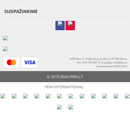
SUSIPAŽINKIME
UAB Etina, A. Goštauto g. 8-220, LT-01108 Vilnius
Tel: +370 700 449 79, El.paštas:
info@fera.lt
Įmonės kodas 304013375
© 2015-2026 FERA.LT.
FERA INTERNATIONAL: