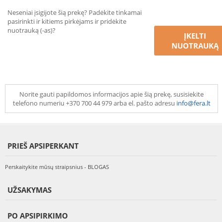
Neseniai įsigijote šią prekę? Padėkite tinkamai
pasirinkti ir kitiems pirkėjams ir pridėkite
nuotrauką (-as)?
ĮKELTI
NUOTRAUKĄ
Norite gauti papildomos informacijos apie šią prekę, susisiekite
telefono numeriu +370 700 44 979 arba el. pašto adresu
info@fera.lt
PRIEŠ APSIPERKANT
Perskaitykite mūsų straipsnius - BLOGAS
UŽSAKYMAS
PO APSIPIRKIMO