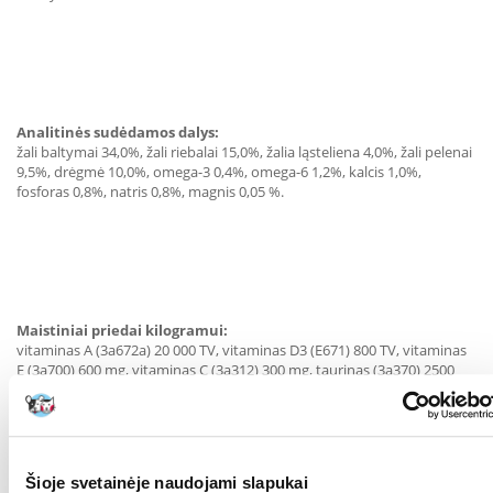
Analitinės sudėdamos dalys:
žali baltymai 34,0%, žali riebalai 15,0%, žalia ląsteliena 4,0%, žali pelenai
9,5%, drėgmė 10,0%, omega-3 0,4%, omega-6 1,2%, kalcis 1,0%,
fosforas 0,8%, natris 0,8%, magnis 0,05 %.
Maistiniai priedai kilogramui:
vitaminas A (3a672a) 20 000 TV, vitaminas D3 (E671) 800 TV, vitaminas
E (3a700) 600 mg, vitaminas C (3a312) 300 mg, taurinas (3a370) 2500
mg, L-karnitinas (3a910) 50 mg, cholino chloridas (3a890) 2500 mg,
biotinas (3a880) 2 mg, vitaminas B1 (3a821) 10 mg, vitaminas B2 12 mg,
niacinamidas (3a315) 50 mg, kalcio D-pantotenatas (3a841) 40 mg,
vitaminas B6 (3a831)) 10 mg, folio rūgštis (3a316) 2 mg, vitaminas B12
0,04 mg, cinkas (3b606) 120 mg, geležis (3b106) 45 mg, manganas
Šioje svetainėje naudojami slapukai
(3b504) 55 mg, kalio jodidas (3b201) 4 mg, varis (3b406) 10 mg , selenas