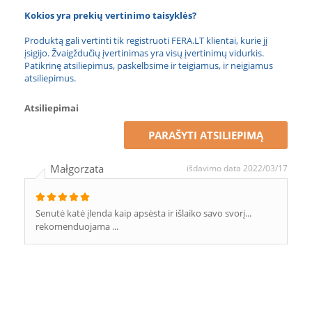
Kokios yra prekių vertinimo taisyklės?
Produktą gali vertinti tik registruoti FERA.LT klientai, kurie jį
įsigijo. Žvaigždučių įvertinimas yra visų įvertinimų vidurkis.
Patikrinę atsiliepimus, paskelbsime ir teigiamus, ir neigiamus
atsiliepimus.
Atsiliepimai
PARAŠYTI ATSILIEPIMĄ
Małgorzata
išdavimo data 2022/03/17
Senutė katė įlenda kaip apsėsta ir išlaiko savo svorį...
rekomenduojama ...