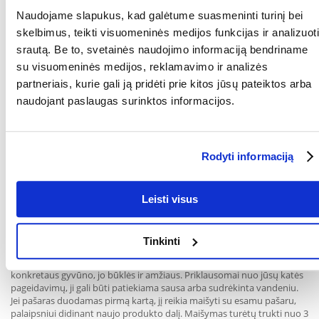
(3b8.10) 0,2 mg, L-metioninas (3c305) 2000 mg.
Naudojame slapukus, kad galėtume suasmeninti turinį bei
skelbimus, teikti visuomeninės medijos funkcijas ir analizuoti
Metabolizuojama energija:
3650 kcal / kg.
srautą. Be to, svetainės naudojimo informaciją bendriname
su visuomeninės medijos, reklamavimo ir analizės
partneriais, kurie gali ją pridėti prie kitos jūsų pateiktos arba
naudojant paslaugas surinktos informacijos.
Tinkamo naudojimo instrukcija:
Rodyti informaciją
Katės svoris: Dienos norma:
2 - 3 kg 35 - 50 g
3 - 5 kg 50 - 70 g
Leisti visus
5 - 7 kg 70 - 80 g
7 - 9 kg 80 - 90 g
Tinkinti
Dienos norma turi būti pakoreguota atsižvelgiant į konkretaus asmens
pageidavimus. Pateiktos rekomendacijos gali skirtis priklausomai nuo
konkretaus gyvūno, jo būklės ir amžiaus. Priklausomai nuo jūsų katės
pageidavimų, ji gali būti patiekiama sausa arba sudrėkinta vandeniu.
Jei pašaras duodamas pirmą kartą, jį reikia maišyti su esamu pašaru,
palaipsniui didinant naujo produkto dalį. Maišymas turėtų trukti nuo 3