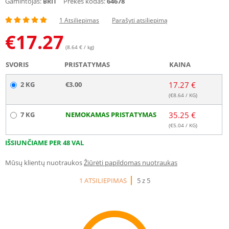
Gamintojas:
Prekės kodas:
64678
BRIT
1 Atsiliepimas
Parašyti atsiliepimą
€
17.27
(8.64 € / kg)
SVORIS
PRISTATYMAS
KAINA
2 KG
€3.00
17.27 €
(€
8.64
/ KG)
7 KG
NEMOKAMAS PRISTATYMAS
35.25 €
(€
5.04
/ KG)
IŠSIUNČIAME PER 48 VAL
Mūsų klientų nuotraukos
Žiūrėti papildomas nuotraukas
1 ATSILIEPIMAS
5 z 5