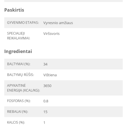
Paskirtis
GYVENIMO ETAPAS:
Vyresnio amžiaus
SPECIALIEJI
Viršsvoris
REIKALAVIMAI:
Ingredientai
BALTYMAI (%):
34
BALTYMŲ RŪŠIS:
Vištiena
APYKAITINĖ
3650
ENERGIJA (KCAL/KG):
FOSFORAS (%):
0.8
RIEBALAI (%):
15
KALCIS (%):
1