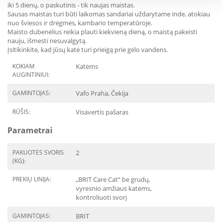
iki 5 dienų, o paskutinis - tik naujas maistas.
Sausas maistas turi būti laikomas sandariai uždarytame inde, atokiau
nuo šviesos ir drėgmės, kambario temperatūroje.
Maisto dubenėlius reikia plauti kiekvieną dieną, o maistą pakeisti
nauju, išmesti nesuvalgytą.
Įsitikinkite, kad jūsų katė turi prieigą prie gėlo vandens.
KOKIAM
Katėms
AUGINTINIUI:
GAMINTOJAS:
Vafo Praha, Čekija
RŪŠIS:
Visavertis pašaras
Parametrai
PAKUOTĖS SVORIS
2
(KG):
PREKIŲ LINIJA:
„BRIT Care Cat“ be grudų,
vyresnio amžiaus katėms,
kontroliuoti svorį
GAMINTOJAS:
BRIT