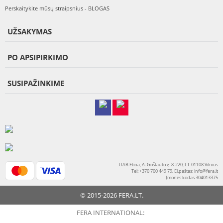
Perskaitykite mūsų straipsnius - BLOGAS
UŽSAKYMAS
PO APSIPIRKIMO
SUSIPAŽINKIME
UAB Etina, A. Goštauto g. 8-220, LT-01108 Vilnius
Tel: +370 700 449 79, El.paštas:
info@fera.lt
Įmonės kodas 304013375
© 2015-2026 FERA.LT.
FERA INTERNATIONAL: