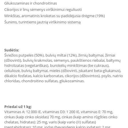
Gliukozaminas ir chondroitinas
Cikorijos ir linų sėmenys virškinimui reguliuoti
Minkštas, aromatinis kroketas su padidėjusia drėgme (19%)
Šunims, turintiems jautrią virškinimo sistemą
Sudėtis:
Šviežios putpelės (50%), bulvių miltai (12%), žirnių baltymai, žirniai
(džiovinti), bulvių krakmolas, sėmenys, paukštienos riebalai, baltymų
hidrolizatas (vegetariškas), burokėlių minkštimas (be cukraus),
celiuliozė, bulvių baltymai, mielės (džiovinti, įskaitant beta-gliukanus),
dikalcio fosfatas, kalcio karbonatas, cikorijos (džiovintos), psylis, natrio
chloridas, chondroitino sulfatas, gliukozaminas.
Priedai už 1 kg:
Vitaminas A: 12 000 IE, vitaminas D3: 1 200 IE, vitaminas E: 70 mg,
cinkas (kaip cinko oksidas) 70 mg, cinkas (kaip amino rūgšties cinko
chelatas, hidratas): 25 mg, varis (kaip vario (II) sulfatas)
(pentahidratas): 10 mg, jodas (bevandenis kalcio jodatas): 2 mg,