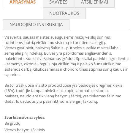
APRAŠYMAS
SAVYBĖS
ATSILIEPIMAI
NUOTRAUKOS
NAUDOJIMO INSTRUKCIJA
Visavertis, sausas maistas suaugusiems mažų veislių šunims,
turintiems jautrią virškinimo sistemą ir turintiems alergiją.
Vienas gyvūninių baltymų šaltinis - putpelės suteikia maistui labai
žemą alerginį indeksą. Bulvės yra papildomas angliavandenis,
pakeičiantis sunkiai virškinamus grūdus. Specialiai parinkti ingredientai
- sėmenys, cikorija - reguliuoja virškinimą ir palaiko šuns virškinimo
sistemos darbą. Gliukozaminas ir chondroitinas stiprina šunų kaulus ir
sąnarius.
Be to, traškiuose maisto produktuose yra padidėjęs drėgmės kiekis
(18%), todėl jie tampa minkštesni, kupini aromato ir skonio.
Maistas, naudojant tik vieną baltymų šaltinį, yra tinkamas šalinimo
dietai. Jo užduotis yra pasirinkti šuns alerginį faktorių.
Svarbiausios savybės:
Be grūdų
Vienas baltymų šaltinis