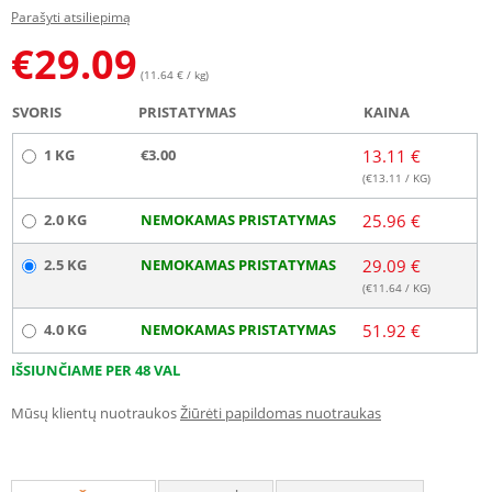
Parašyti atsiliepimą
€
29.09
(11.64 € / kg)
SVORIS
PRISTATYMAS
KAINA
1 KG
€3.00
13.11 €
(€
13.11
/ KG)
2.0 KG
NEMOKAMAS PRISTATYMAS
25.96 €
2.5 KG
NEMOKAMAS PRISTATYMAS
29.09 €
(€
11.64
/ KG)
4.0 KG
NEMOKAMAS PRISTATYMAS
51.92 €
IŠSIUNČIAME PER 48 VAL
Mūsų klientų nuotraukos
Žiūrėti papildomas nuotraukas