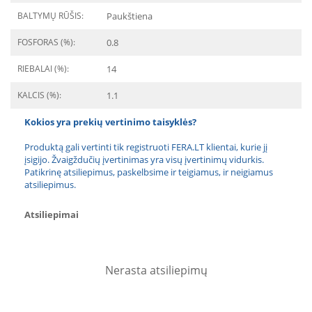
BALTYMŲ RŪŠIS:
Paukštiena
FOSFORAS (%):
0.8
RIEBALAI (%):
14
KALCIS (%):
1.1
Kokios yra prekių vertinimo taisyklės?
Produktą gali vertinti tik registruoti FERA.LT klientai, kurie jį
įsigijo. Žvaigždučių įvertinimas yra visų įvertinimų vidurkis.
Patikrinę atsiliepimus, paskelbsime ir teigiamus, ir neigiamus
atsiliepimus.
Atsiliepimai
Nerasta atsiliepimų