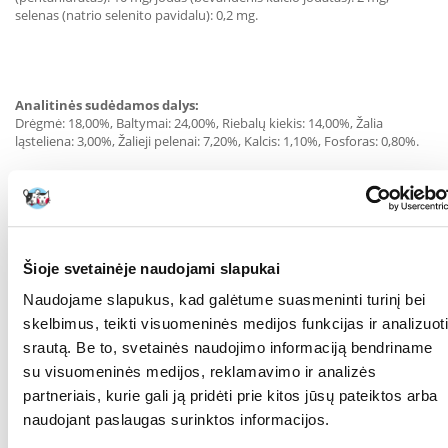
selenas (natrio selenito pavidalu): 0,2 mg.
Analitinės sudėdamos dalys:
Drėgmė: 18,00%, Baltymai: 24,00%, Riebalų kiekis: 14,00%, Žalia
ląsteliena: 3,00%, Žalieji pelenai: 7,20%, Kalcis: 1,10%, Fosforas: 0,80%.
Tinakmo naudojimo instrukcija:
Šioje svetainėje naudojami slapukai
Šuns svoris: Dienos norma:
Naudojame slapukus, kad galėtume suasmeninti turinį bei
skelbimus, teikti visuomeninės medijos funkcijas ir analizuoti
2,0 kg 50 g
2,5 kg 60 g
srautą. Be to, svetainės naudojimo informaciją bendriname
3,0 kg 70 g
su visuomeninės medijos, reklamavimo ir analizės
3,5 kg 70 g
partneriais, kurie gali ją pridėti prie kitos jūsų pateiktos arba
4,0 kg 80 g
4,5 kg 90 g
naudojant paslaugas surinktos informacijos.
5,0 kg 100 g