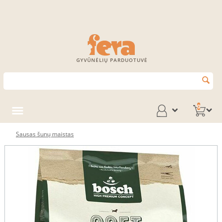
GYVŪNĖLIŲ PARDUOTUVĖ
0
Sausas šunų maistas