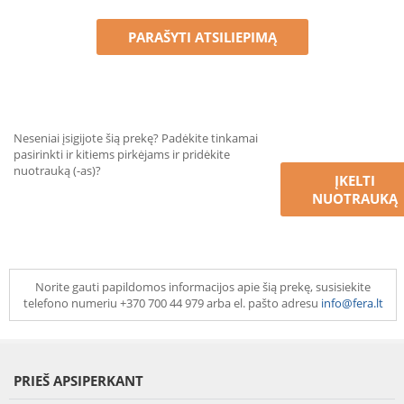
PARAŠYTI ATSILIEPIMĄ
Neseniai įsigijote šią prekę? Padėkite tinkamai
pasirinkti ir kitiems pirkėjams ir pridėkite
nuotrauką (-as)?
ĮKELTI
NUOTRAUKĄ
Norite gauti papildomos informacijos apie šią prekę, susisiekite
telefono numeriu +370 700 44 979 arba el. pašto adresu
info@fera.lt
PRIEŠ APSIPERKANT