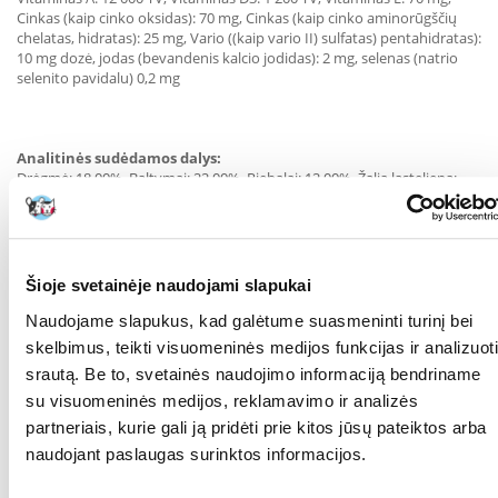
Cinkas (kaip cinko oksidas): 70 mg, Cinkas (kaip cinko aminorūgščių
chelatas, hidratas): 25 mg, Vario ((kaip vario II) sulfatas) pentahidratas):
10 mg dozė, jodas (bevandenis kalcio jodidas): 2 mg, selenas (natrio
selenito pavidalu) 0,2 mg
Analitinės sudėdamos dalys:
Drėgmė: 18,00%, Baltymai: 22,00%, Riebalai: 12,00%, Žalia ląsteliena:
3,00%, Žali pelenai: 7,80%, Kalcis: 1,20%, Fosforas: 0,80%
Tinkamo naudojimo instrukcija:
Šioje svetainėje naudojami slapukai
Naudojame slapukus, kad galėtume suasmeninti turinį bei
Šuns svoris: Dienos norma:
skelbimus, teikti visuomeninės medijos funkcijas ir analizuoti
25,0 kg 335 g
srautą. Be to, svetainės naudojimo informaciją bendriname
27,5 kg 360 g
su visuomeninės medijos, reklamavimo ir analizės
30,0 kg 385 g
32,5 kg 410 g
partneriais, kurie gali ją pridėti prie kitos jūsų pateiktos arba
35,0 kg 435 g
naudojant paslaugas surinktos informacijos.
37,5 kg 455 g
40,0 kg 480 g