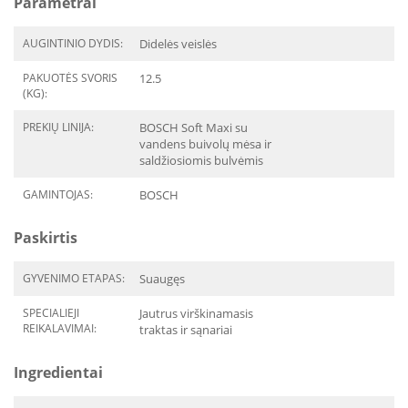
Parametrai
AUGINTINIO DYDIS:
Didelės veislės
PAKUOTĖS SVORIS
12.5
(KG):
PREKIŲ LINIJA:
BOSCH Soft Maxi su
vandens buivolų mėsa ir
saldžiosiomis bulvėmis
GAMINTOJAS:
BOSCH
Paskirtis
GYVENIMO ETAPAS:
Suaugęs
SPECIALIEJI
Jautrus virškinamasis
REIKALAVIMAI:
traktas ir sąnariai
Ingredientai