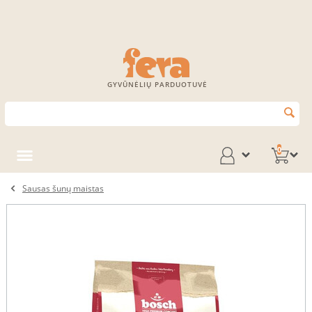
GYVŪNĖLIŲ PARDUOTUVĖ
0
Sausas šunų maistas