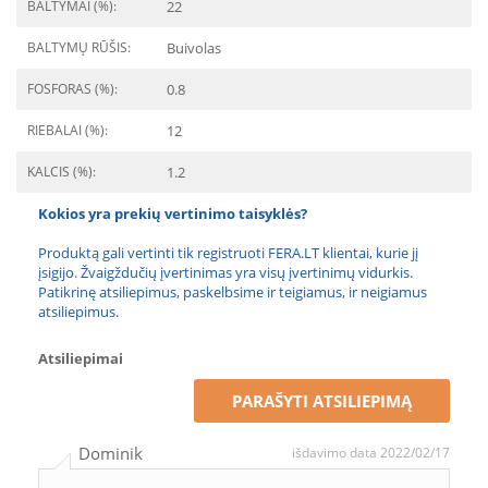
BALTYMAI (%):
22
BALTYMŲ RŪŠIS:
Buivolas
FOSFORAS (%):
0.8
RIEBALAI (%):
12
KALCIS (%):
1.2
Kokios yra prekių vertinimo taisyklės?
Produktą gali vertinti tik registruoti FERA.LT klientai, kurie jį
įsigijo. Žvaigždučių įvertinimas yra visų įvertinimų vidurkis.
Patikrinę atsiliepimus, paskelbsime ir teigiamus, ir neigiamus
atsiliepimus.
Atsiliepimai
PARAŠYTI ATSILIEPIMĄ
Dominik
išdavimo data 2022/02/17