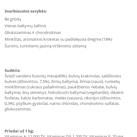
Svarbiausios savybės:
Be grūdų
Vienas baltymų šaltinis
Gliukozaminas ir chondroitinas
Minkštas, aromatinis kroketas su padidėjusia drėgme (18%)
Šunims, turintiems jautrią virškinimo sistemą
Sudėtis:
Švieži vandens buivolų mėsa(40%), bulvių krakmolas, saldžiosios
bulvės (džiovintos, 7,5%), žirnių baltymai, žirniai (sausi), runkelių
minkštimas (cukraus pašalinimas), paukštienos riebalai, bulvių
baltymai, linų sėmenys, hidrolizuoti baltymai (vegetariški), dikalcis
fosfatas, kalcio karbonatas, mielės (sausos), cikorijos (džiovintos,
0,3%), psyllium gysločiai, natrio chloridas, chondroitino sulfatas,
gliukozaminas.
Priedai už 1 kg:
Vitaminas A: 12 000 TV, Vitaminas D3: 1 200 TV, Vitaminas E: 70 mg,