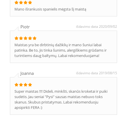
Mano išrankusis spanielis mėgsta šį maistą
Piotr
išdavimo data 2020/09/02
Maistas yra be dirbtinių dažiklių ir mano šuniui labai
patinka. Be to, jis tinka šunims, alergiškiems grūdams ir
turintiems daug baltymų. Labai rekomenduojama!
Joanna
išdavimo data 2019/08/15
Super maistas !!!! Dideli, minkšti, skanūs kroketai ir puiki
sudėtis. Jau seniai "Pysi" sausas maistas nebuvo toks
skanus. Skubus pristatymas. Labai rekomenduoju
apsipirkti FERA :)