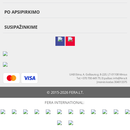
PO APSIPIRKIMO
SUSIPAŽINKIME
UAB Etina, A. Goštauto g. 8-220, LT-01108 Vilnius
Tel: +370 700 449 79, El.paštas:
info@fera.lt
Įmonės kodas 304013375
© 2015-2026 FERA.LT.
FERA INTERNATIONAL: