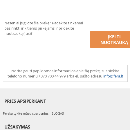
Neseniai įsigijote šią prekę? Padėkite tinkamai
pasirinkti ir kitiems pirkėjams ir pridėkite
nuotrauką (-as)?
ĮKELTI
NUOTRAUKĄ
Norite gauti papildomos informacijos apie šią prekę, susisiekite
telefono numeriu +370 700 44 979 arba el. pašto adresu
info@fera.lt
PRIEŠ APSIPERKANT
Perskaitykite mūsų straipsnius - BLOGAS
UŽSAKYMAS