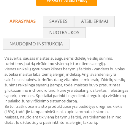
PARAŠYTI ATSILIEPIMĄ
Recommend
APRAŠYMAS
SAVYBĖS
ATSILIEPIMAI
NUOTRAUKOS
NAUDOJIMO INSTRUKCIJA
Visavertis, sausas maistas suaugusiems didelių veislių šunims,
turintiems jautrią virškinimo sistemą ir turintiems alergiją.
Vienas unikalių gyvūninės kilmės baltymų šaltinis - vandens buivolas
suteikia maistui labai žemą alerginį indeksą. Angliavandeniai yra
saldžiosios bulvės, turinčios daug vitaminų ir mineralų. Didelių veislių
šunims reikalinga sąnarių įtampa, todėl maistas buvo praturtintas
gliukozaminu ir chondroitinu, kurie yra atsakingi už tvirtas ir elastingas
sąnarių kremzles. Specialiai parinkti ingredientai reguliuoja virškinimą
ir palaiko šuns virškinimo sistemos darbą.
Be to, traškiuose maisto produktuose yra padidėjęs drėgmės kiekis
(18%), todėl jie tampa minkštesni, kupini aromato ir skonio.
Maistas, naudojant tik vieną baltymų šaltinį, yra tinkamas šalinimo
dietai. Jo užduotis yra pasirinkti šuns alerginį faktorių.