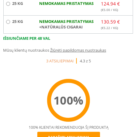
25 KG
NEMOKAMAS PRISTATYMAS
124.94 €
(€
5.00
/ KG)
25 KG
NEMOKAMAS PRISTATYMAS
130.59 €
+NATŪRALŪS CIGARAI
(€
5.22
/ KG)
IŠSIUNČIAME PER 48 VAL
Mūsų klientų nuotraukos
Žiūrėti papildomas nuotraukas
3 ATSILIEPIMAI
4.3 z 5
100%
100% KLIENTAI REKOMENDUOJA ŠĮ PRODUKTĄ