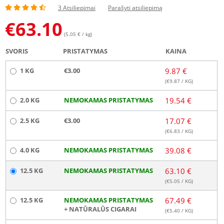
3 Atsiliepimai
Parašyti atsiliepimą
€
63.10
(5.05 € / kg)
SVORIS
PRISTATYMAS
KAINA
1 KG
€3.00
9.87 €
(€
9.87
/ KG)
2.0 KG
NEMOKAMAS PRISTATYMAS
19.54 €
2.5 KG
€3.00
17.07 €
(€
6.83
/ KG)
4.0 KG
NEMOKAMAS PRISTATYMAS
39.08 €
12.5 KG
NEMOKAMAS PRISTATYMAS
63.10 €
(€
5.05
/ KG)
12.5 KG
NEMOKAMAS PRISTATYMAS
67.49 €
+ NATŪRALŪS CIGARAI
(€
5.40
/ KG)