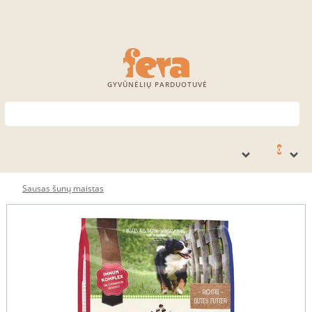
GYVŪNĖLIŲ PARDUOTUVĖ
0
Sausas šunų maistas