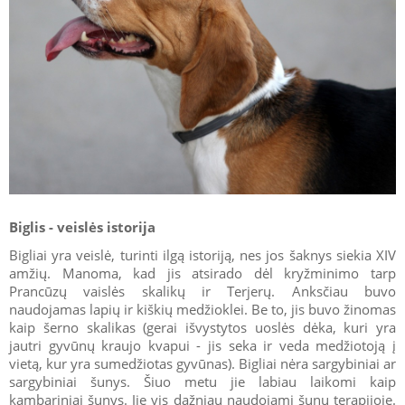
Biglis - veislės istorija
Bigliai yra veislė, turinti ilgą istoriją, nes jos šaknys siekia XIV
amžių. Manoma, kad jis atsirado dėl kryžminimo tarp
Prancūzų vaislės skalikų ir Terjerų. Anksčiau buvo
naudojamas lapių ir kiškių medžioklei. Be to, jis buvo žinomas
kaip šerno skalikas (gerai išvystytos uoslės dėka, kuri yra
jautri gyvūnų kraujo kvapui - jis seka ir veda medžiotoją į
vietą, kur yra sumedžiotas gyvūnas). Bigliai nėra sargybiniai ar
sargybiniai šunys. Šiuo metu jie labiau laikomi kaip
kambariniai šunys. Jie vis dažniau naudojami šunų terapijoje.