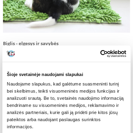
Biglis - elgesys ir savybės
Biglis yra meilus, nemėgsta vienatvės, vertina globėjo
draugiją. Jis taip pat nerodo svetimų žmonių baimės.
Nepaisant to, jis linkęs klajoti, ypač jei neskiriama pakankamai
dėmesio. Verta jį aprūpinti pakabuku su informacija. Jei jis
Šioje svetainėje naudojami slapukai
pames, jį rasti bus daug lengviau, ypač jei žyma parodo šuns
vietą. Mūsų parduotuvėje galite pamatyti galimus
pakabukų
Naudojame slapukus, kad galėtume suasmeninti turinį
modelius
.
bei skelbimus, teikti visuomeninės medijos funkcijas ir
Pasivaikščiojimams reikia pasirūpinti antkakliu, pavadėliu ar
analizuoti srautą. Be to, svetainės naudojimo informaciją
petnešomis. Dėl meilės judėjimui jose bus patogu. Pažvelkite,
bendriname su visuomeninės medijos, reklamavimo ir
kokį didelį
aksesuarų
pasirinkimą rasite Fera parduotuvėje.
analizės partneriais, kurie gali ją pridėti prie kitos jūsų
Biglis neturi ramaus nusiteikimo. Tai pasireiškia dideliu
pateiktos arba naudojant paslaugas surinktos
poreikiu apžiūrėti apylinkes. Jam labai patinka žaisti. Jis yra
informacijos.
aktyvus ir gyvas. Rekomenduojama, kad veiklos formos