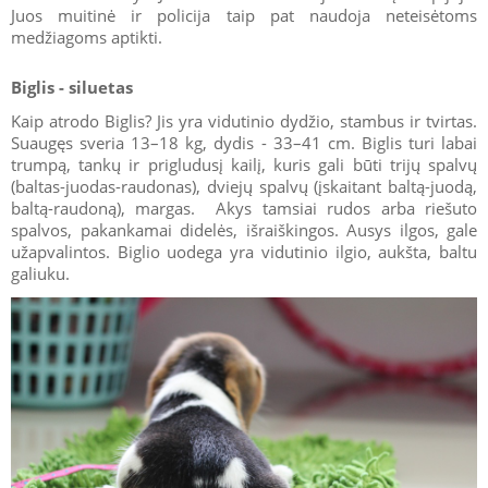
Juos muitinė ir policija taip pat naudoja neteisėtoms
medžiagoms aptikti.
Biglis - siluetas
Kaip atrodo Biglis? Jis yra vidutinio dydžio, stambus ir tvirtas.
Suaugęs sveria 13–18 kg, dydis - 33–41 cm. Biglis turi labai
trumpą, tankų ir prigludusį kailį, kuris gali būti trijų spalvų
(baltas-juodas-raudonas), dviejų spalvų (įskaitant baltą-juodą,
baltą-raudoną), margas. Akys tamsiai rudos arba riešuto
spalvos, pakankamai didelės, išraiškingos. Ausys ilgos, gale
užapvalintos. Biglio uodega yra vidutinio ilgio, aukšta, baltu
galiuku.