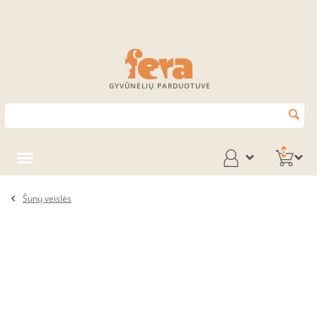
GYVŪNĖLIŲ PARDUOTUVĖ
0
Šunų veislės