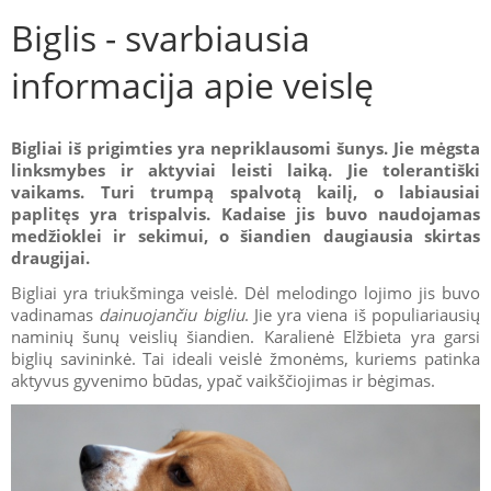
Biglis - svarbiausia
informacija apie veislę
Bigliai iš prigimties yra nepriklausomi šunys. Jie mėgsta
linksmybes ir aktyviai leisti laiką. Jie tolerantiški
vaikams. Turi trumpą spalvotą kailį, o labiausiai
paplitęs yra trispalvis. Kadaise jis buvo naudojamas
medžioklei ir sekimui, o šiandien daugiausia skirtas
draugijai.
Bigliai yra triukšminga veislė. Dėl melodingo lojimo jis buvo
vadinamas
dainuojančiu bigliu
. Jie yra viena iš populiariausių
naminių šunų veislių šiandien. Karalienė Elžbieta yra garsi
biglių savininkė. Tai ideali veislė žmonėms, kuriems patinka
aktyvus gyvenimo būdas, ypač vaikščiojimas ir bėgimas.