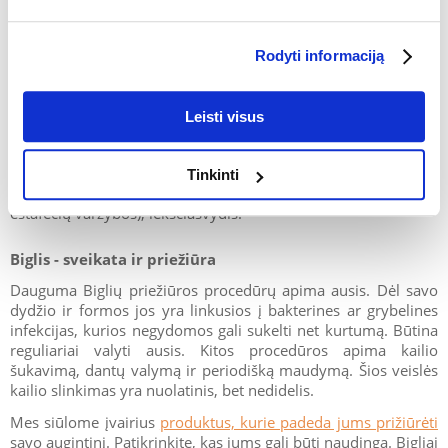
daugiausia būtų skirtos natūraliems šios veislės poreikiams
tenkinti. Uoslės kilimėliai yra geras uoslės
žaidimo
pavyzdys.
Juose slepiami augintinio mėgstami skanėstai. Pažiūrėkite,
Rodyti informaciją
kokius uoslės kilimėlius galite įsigyti savo augintiniui. Taip pat
verta jį linksminti Kong ir skanėstų kamuoliu. Bigliai yra
protingi šunys, kurie mokosi palyginti greitai ir lengvai, jei
Leisti visus
mokymai yra tinkamai vykdomi. Su jais galite sėkmingai
praktikuoti šunų sportą, įskaitant judrumas (balso ir
motorinių komandų vedamas šuo kuo greičiau ir be klaidų
Tinkinti
įveikia specialų kliūčių ruožą), flyball (lygiagrečios šunų
estafečių varžybos), lėkščiasvydis.
Biglis - sveikata ir priežiūra
Dauguma Biglių priežiūros procedūrų apima ausis. Dėl savo
dydžio ir formos jos yra linkusios į bakterines ar grybelines
infekcijas, kurios negydomos gali sukelti net kurtumą. Būtina
reguliariai valyti ausis. Kitos procedūros apima kailio
šukavimą, dantų valymą ir periodišką maudymą. Šios veislės
kailio slinkimas yra nuolatinis, bet nedidelis.
Mes siūlome įvairius
produktus, kurie padeda jums prižiūrėti
savo augintinį. Patikrinkite, kas jums gali būti naudinga. Bigliai