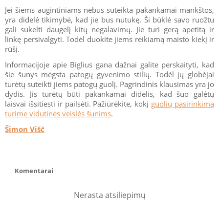
Jei šiems augintiniams nebus suteikta pakankamai mankštos,
yra didelė tikimybė, kad jie bus nutukę. Ši būklė savo ruožtu
gali sukelti daugelį kitų negalavimų. Jie turi gerą apetitą ir
linkę persivalgyti. Todėl duokite jiems reikiamą maisto kiekį ir
rūšį.
Informacijoje apie Biglius gana dažnai galite perskaityti, kad
šie šunys mėgsta patogų gyvenimo stilių. Todėl jų globėjai
turėtų suteikti jiems patogų guolį. Pagrindinis klausimas yra jo
dydis. Jis turėtų būti pakankamai didelis, kad šuo galėtų
laisvai išsitiesti ir pailsėti. Pažiūrėkite, kokį
guolių pasirinkimą
turime vidutinės veislės šunims
.
Šimon Višč
Komentarai
Nerasta atsiliepimų