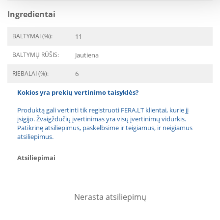
Ingredientai
BALTYMAI (%):
11
BALTYMŲ RŪŠIS:
Jautiena
RIEBALAI (%):
6
Kokios yra prekių vertinimo taisyklės?
Produktą gali vertinti tik registruoti FERA.LT klientai, kurie jį
įsigijo. Žvaigždučių įvertinimas yra visų įvertinimų vidurkis.
Patikrinę atsiliepimus, paskelbsime ir teigiamus, ir neigiamus
atsiliepimus.
Atsiliepimai
Nerasta atsiliepimų