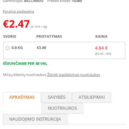
Gamintojas:
Prekės kodas:
15389
BELCANDO
Parašyti atsiliepimą
€
2.47
(6.18 € / kg)
SVORIS
PRISTATYMAS
KAINA
0.8 KG
€3.00
4.84 €
(€
6.05
/ KG)
IŠSIUNČIAME PER 48 VAL
Mūsų klientų nuotraukos
Žiūrėti papildomas nuotraukas
APRAŠYMAS
SAVYBĖS
ATSILIEPIMAI
NUOTRAUKOS
NAUDOJIMO INSTRUKCIJA