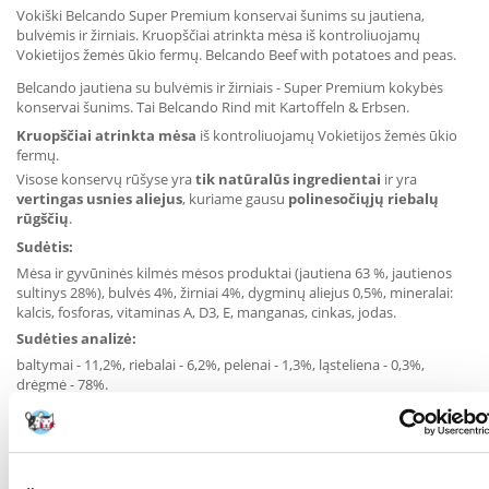
Vokiški Belcando Super Premium konservai šunims su jautiena,
bulvėmis ir žirniais. Kruopščiai atrinkta mėsa iš kontroliuojamų
Vokietijos žemės ūkio fermų. Belcando Beef with potatoes and peas.
Belcando jautiena su bulvėmis ir žirniais - Super Premium kokybės
konservai šunims. Tai Belcando Rind mit Kartoffeln & Erbsen.
Kruopščiai atrinkta mėsa
iš kontroliuojamų Vokietijos žemės ūkio
fermų.
Visose konservų rūšyse yra
tik natūralūs ingredientai
ir yra
vertingas usnies aliejus
, kuriame gausu
polinesočiųjų riebalų
rūgščių
.
Sudėtis:
Mėsa ir gyvūninės kilmės mėsos produktai (jautiena 63 %, jautienos
sultinys 28%), bulvės 4%, žirniai 4%, dygminų aliejus 0,5%, mineralai:
kalcis, fosforas, vitaminas A, D3, E, manganas, cinkas, jodas.
Sudėties analizė:
baltymai - 11,2%, riebalai - 6,2%, pelenai - 1,3%, ląsteliena - 0,3%,
drėgmė - 78%.
Visada šalia turi būti šviežio vandens.
KOKIAM
Šunims