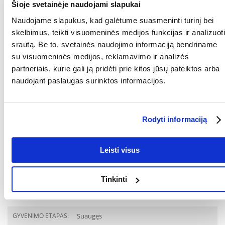
Šioje svetainėje naudojami slapukai
AUGINTINIUI:
Naudojame slapukus, kad galėtume suasmeninti turinį bei
GAMINTOJAS:
Bewital petfood, Vokietija
skelbimus, teikti visuomeninės medijos funkcijas ir analizuoti
srautą. Be to, svetainės naudojimo informaciją bendriname
RŪŠIS:
Visavertis pašaras
su visuomeninės medijos, reklamavimo ir analizės
Parametrai
partneriais, kurie gali ją pridėti prie kitos jūsų pateiktos arba
naudojant paslaugas surinktos informacijos.
AUGINTINIO DYDIS:
Universalus
PAKUOTĖS SVORIS
0.4
(KG):
Rodyti informaciją
PREKIŲ LINIJA:
BELCANDO „Super
Premium“ su jautiena ir
Leisti visus
bulvėmis
GAMINTOJAS:
BELCANDO
Tinkinti
Paskirtis
GYVENIMO ETAPAS:
Suaugęs