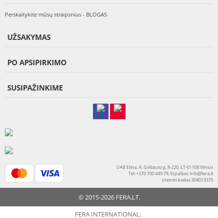
Perskaitykite mūsų straipsnius - BLOGAS
UŽSAKYMAS
PO APSIPIRKIMO
SUSIPAŽINKIME
UAB Etina, A. Goštauto g. 8-220, LT-01108 Vilnius
Tel: +370 700 449 79, El.paštas:
info@fera.lt
Įmonės kodas 304013375
© 2015-2026 FERA.LT.
FERA INTERNATIONAL: