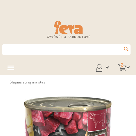
GYVŪNĖLIŲ PARDUOTUVĖ
0
Šlapias šunų maistas