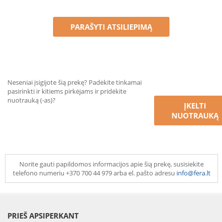
PARAŠYTI ATSILIEPIMĄ
Neseniai įsigijote šią prekę? Padėkite tinkamai
pasirinkti ir kitiems pirkėjams ir pridėkite
nuotrauką (-as)?
ĮKELTI
NUOTRAUKĄ
Norite gauti papildomos informacijos apie šią prekę, susisiekite
telefono numeriu +370 700 44 979 arba el. pašto adresu
info@fera.lt
PRIEŠ APSIPERKANT