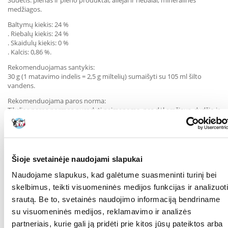
Sudėtis: pienas ir pieno produktai, aliejai ir riebalai, mineralinės
medžiagos.
Baltymų kiekis: 24 %
. Riebalų kiekis: 24 %
. Skaidulų kiekis: 0 %
. Kalcis: 0,86 %.
Rekomenduojamas santykis:
30 g (1 matavimo indelis = 2,5 g miltelių) sumaišyti su 105 ml šilto
vandens.
Rekomenduojama paros norma:
Tikslios paros normos nurodyti neįmanoma, nes dėl amžiaus, dydžio ir
veislės labai skiriasi energijos poreikis.
KOKIAM
Šunims
AUGINTINIUI:
Šioje svetainėje naudojami slapukai
GAMINTOJAS:
Beaphar, Danija
Naudojame slapukus, kad galėtume suasmeninti turinį bei
Parametrai
skelbimus, teikti visuomeninės medijos funkcijas ir analizuoti
srautą. Be to, svetainės naudojimo informaciją bendriname
AUGINTINIO DYDIS:
Universalus
su visuomeninės medijos, reklamavimo ir analizės
partneriais, kurie gali ją pridėti prie kitos jūsų pateiktos arba
PAKUOTĖS SVORIS
0.25