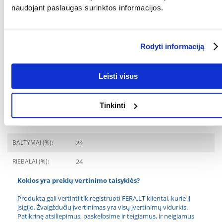
(KG):
naudojant paslaugas surinktos informacijos.
PREKIŲ LINIJA:
BEAPHAR Lactol Puppy
mleko dla szczeniąt
Rodyti informaciją
GAMINTOJAS:
BEAPHAR
Paskirtis
Leisti visus
GYVENIMO ETAPAS:
Jaunesnysis
Tinkinti
Ingredientai
BALTYMAI (%):
24
RIEBALAI (%):
24
Kokios yra prekių vertinimo taisyklės?
Produktą gali vertinti tik registruoti FERA.LT klientai, kurie jį
įsigijo. Žvaigždučių įvertinimas yra visų įvertinimų vidurkis.
Patikrinę atsiliepimus, paskelbsime ir teigiamus, ir neigiamus