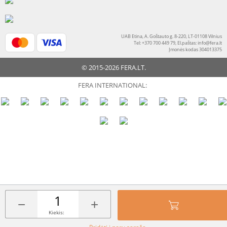
UAB Etina, A. Goštauto g. 8-220, LT-01108 Vilnius
Tel: +370 700 449 79, El.paštas:
info@fera.lt
Įmonės kodas 304013375
© 2015-2026 FERA.LT.
FERA INTERNATIONAL:
−
+
Kiekis: