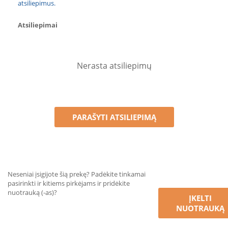
atsiliepimus.
Atsiliepimai
Nerasta atsiliepimų
PARAŠYTI ATSILIEPIMĄ
Neseniai įsigijote šią prekę? Padėkite tinkamai
pasirinkti ir kitiems pirkėjams ir pridėkite
nuotrauką (-as)?
ĮKELTI
NUOTRAUKĄ