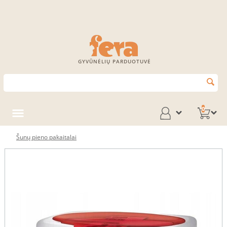
GYVŪNĖLIŲ PARDUOTUVĖ
0
Šunų pieno pakaitalai