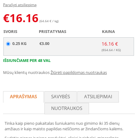
Parašyti atsiliepimą
€
16.16
(64.64 € / kg)
SVORIS
PRISTATYMAS
KAINA
0.25 KG
€3.00
16.16 €
(€
64.64
/ KG)
IŠSIUNČIAME PER 48 VAL
Mūsų klientų nuotraukos
Žiūrėti papildomas nuotraukas
APRAŠYMAS
SAVYBĖS
ATSILIEPIMAI
NUOTRAUKOS
Tinka kaip pieno pakaitalas šuniukams nuo gimimo iki 35 dienų
amžiaus ir kaip maisto papildas nėščioms ar žindančioms kalėms.