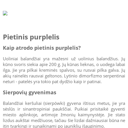
Pietinis purplelis
Kaip atrodo pietinis purplelis?
Uoliniai balandžiai yra mažesni už uolinius balandžius. Jų
kūno svoris siekia apie 200 g. Jų kūnas lieknas, o uodega labai
ilga. Jie yra pilkai kreminės spalvos, su rusvai pilka galva. Jų
akių rainelės rausvai geltonos. Lytinio dimorfizmo serpentinai
neturi - patelės yra tokio pat dydžio kaip ir patinai.
Sierpovių gyvenimas
Balandžiai keršuliai (sierpówki) gyvena ištisus metus, jie yra
sėslūs ir sinantropiniai paukščiai. Puikiai prisitaikė gyventi
miesto aplinkoje, artimoje žmonių kaimynystėje. Jie stato
lizdus aukštai medžiuose, tačiau šie lizdai dažniausiai būna ne
itin tvarkingi ir sunaikinami po jauniklių išauginimo.