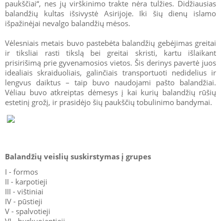
paukščiai“, nes jų virškinimo trakte nėra tulžies. Didžiausias
balandžių kultas išsivystė Asirijoje. Iki šių dienų islamo
išpažinėjai nevalgo balandžių mėsos.
Vėlesniais metais buvo pastebėta balandžių gebėjimas greitai
ir tiksliai rasti tikslą bei greitai skristi, kartu išlaikant
prisirišimą prie gyvenamosios vietos. Šis derinys pavertė juos
idealiais skraiduoliais, galinčiais transportuoti nedidelius ir
lengvus daiktus – taip buvo naudojami pašto balandžiai.
Vėliau buvo atkreiptas dėmesys į kai kurių balandžių rūšių
estetinį grožį, ir prasidėjo šių paukščių tobulinimo bandymai.
Balandžių veislių suskirstymas į grupes
I - formos
II - karpotieji
III - vištiniai
IV - pūstieji
V - spalvotieji
VI - burkuojantieji