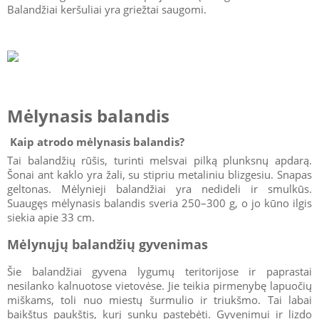
Balandžiai keršuliai yra griežtai saugomi.
Mėlynasis balandis
Kaip atrodo mėlynasis balandis?
Tai balandžių rūšis, turinti melsvai pilką plunksnų apdarą.
Šonai ant kaklo yra žali, su stipriu metaliniu blizgesiu. Snapas
geltonas. Mėlynieji balandžiai yra nedideli ir smulkūs.
Suaugęs mėlynasis balandis sveria 250–300 g, o jo kūno ilgis
siekia apie 33 cm.
Mėlynųjų balandžių gyvenimas
Šie balandžiai gyvena lygumų teritorijose ir paprastai
nesilanko kalnuotose vietovėse. Jie teikia pirmenybę lapuočių
miškams, toli nuo miestų šurmulio ir triukšmo. Tai labai
baikštus paukštis, kurį sunku pastebėti. Gyvenimui ir lizdo