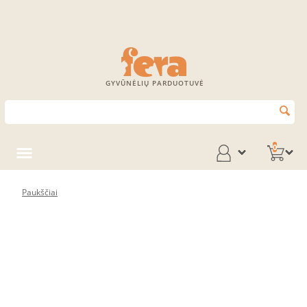
GYVŪNĖLIŲ PARDUOTUVĖ
0
Paukščiai