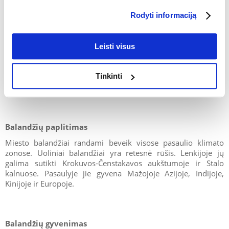
Lietuvoje balinės geltonžiedės sutinkamos visoje šalyje, tačiau
tai migruojantis paukštis – jos atskrenda balandžio ir gegužės
Rodyti informaciją
sandūroje. Balinės geltonžiedės lizdus stato negiliai ir žemai,
tačiau medžių lajų viršūnėse. Tiek patinas, tiek patelė
dalyvauja kiaušinių perėjime ir jauniklių auginime. Balinės
Leisti visus
geltonžiedės yra griežtai saugoma rūšis.
Tinkinti
Balandžių paplitimas
Miesto balandžiai randami beveik visose pasaulio klimato
zonose. Uoliniai balandžiai yra retesnė rūšis. Lenkijoje jų
galima sutikti Krokuvos-Čenstakavos aukštumoje ir Stalo
kalnuose. Pasaulyje jie gyvena Mažojoje Azijoje, Indijoje,
Kinijoje ir Europoje.
Balandžių gyvenimas