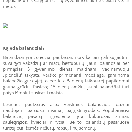
nepalankiomis sąlygomis – jų gyvenimo trukmė siekia tik 3–5
metus.
Ką ėda balandžiai?
Balandžiai yra žolėdžiai paukščiai, nors kartais gali sugauti ir
suvalgyti vabzdžių ar mažų bestuburių. Jauni balandžiai per
pirmąsias 5 gyvenimo dienas maitinami vadinamuoju
„pieneliu“ (skysta, varškę primenanti medžiaga, gaminama
balandžio gurklyje), o per kitą 5 dienų laikotarpį papildomai
gauna grūdų. Pasiekę 15 dienų amžių, jauni balandžiai turi
patys išmokti susirasti maistą.
Lesinant paukščius arba veislinius balandžius, dažnai
naudojami paruošti mišiniai, pagrįsti grūdais. Populiariausi
balandžių pašarų ingredientai yra kukurūzai, žirniai,
saulėgrąžos, kviečiai ir ryžiai. Be to, balandžių pašaruose
turėtų būti žemės riešutų, rapsų, linų sėmenų.