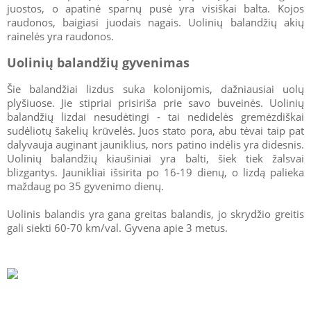
juostos, o apatinė sparnų pusė yra visiškai balta. Kojos
raudonos, baigiasi juodais nagais. Uolinių balandžių akių
rainelės yra raudonos.
Uolinių balandžių gyvenimas
Šie balandžiai lizdus suka kolonijomis, dažniausiai uolų
plyšiuose. Jie stipriai prisiriša prie savo buveinės. Uolinių
balandžių lizdai nesudėtingi - tai nedidelės gremėzdiškai
sudėliotų šakelių krūvelės. Juos stato pora, abu tėvai taip pat
dalyvauja auginant jauniklius, nors patino indėlis yra didesnis.
Uolinių balandžių kiaušiniai yra balti, šiek tiek žalsvai
blizgantys. Jaunikliai išsirita po 16-19 dienų, o lizdą palieka
maždaug po 35 gyvenimo dienų.
Uolinis balandis yra gana greitas balandis, jo skrydžio greitis
gali siekti 60-70 km/val. Gyvena apie 3 metus.