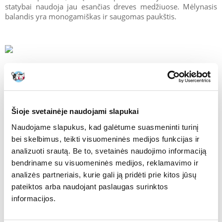
statybai naudoja jau esančias dreves medžiuose. Mėlynasis
balandis yra monogamiškas ir saugomas paukštis.
Balinė geltonžiedė
Kaip atrodo balinė geltonžiedė?
Šioje svetainėje naudojami slapukai
Naudojame slapukus, kad galėtume suasmeninti turinį
Balinė geltonžiedė yra lieknas ir smulkus balandis. Suaugusi
balinė geltonžiedė sveria vos 140–160 g ir siekia apie 27 cm
bei skelbimus, teikti visuomeninės medijos funkcijas ir
kūno ilgio. Šis balandis turi labai būdingą plunksnų apdarą.
analizuoti srautą. Be to, svetainės naudojimo informaciją
Galva ir nugara yra pilkos spalvos, o ant galvos yra trys baltos
bendriname su visuomeninės medijos, reklamavimo ir
juostelės. Ant sparnų plunksnos yra mėlynos, geltonos ir
analizės partneriais, kurie gali ją pridėti prie kitos jūsų
juodos. Balinės geltonžiedės kojos yra raudonos. Šios rūšies
pateiktos arba naudojant paslaugas surinktos
paukščiams būdingas nedidelis lyčių dimorfizmas.
informacijos.
Balinės geltonžiedės gyvenimas