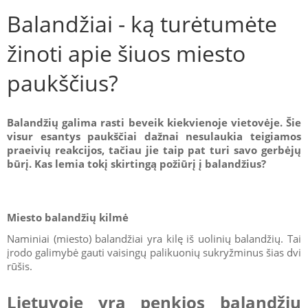
Balandžiai - ką turėtumėte
žinoti apie šiuos miesto
paukščius?
Balandžių galima rasti beveik kiekvienoje vietovėje. Šie
visur esantys paukščiai dažnai nesulaukia teigiamos
praeivių reakcijos, tačiau jie taip pat turi savo gerbėjų
būrį. Kas lemia tokį skirtingą požiūrį į balandžius?
Miesto balandžių kilmė
Naminiai (miesto) balandžiai yra kilę iš uolinių balandžių. Tai
įrodo galimybė gauti vaisingų palikuonių sukryžminus šias dvi
rūšis.
Lietuvoje yra penkios balandžių