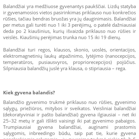
Balandžiai yra medžiuose gyvenantys paukščiai. Lizdų statyba
ir gyvenamosios vietos pasirinkimas priklauso nuo konkrečios
rūšies, tačiau bendras bruožas yra jų dauginimasis. Balandžiai
per metus gali turėti nuo 1 iki 3 perėjimų, o patelė dažniausiai
deda po 2 kiaušinius, kurių išvaizda priklauso nuo rūšies ir
veislės. Kiaušinių perėjimas trunka nuo 15 iki 19 dienų.
Balandžiai turi regos, klausos, skonio, uoslės, orientacijos,
elektromagnetinių laukų atpažinimo, lytėjimo (nanocepcijos,
temperatūros, pusiausvyros, propriorecepcijos) pojūčius.
Silpniausia balandžių juslė yra klausa, o stipriausia – rega.
Kiek gyvena balandis?
Balandžio gyvenimo trukmė priklauso nuo rūšies, gyvenimo
sąlygų, priežiūros, mitybos ir sveikatos. Veisliniai balandžiai
(dekoratyviniai ir pašto balandžiai) gyvena ilgiausiai – net iki
25–32 metų ir gali išlikti vaisingi iki pat gyvenimo pabaigos.
Trumpiausiai gyvena balandžiai, auginami prastomis
sąlygomis, inbreedingo būdu, taip pat tie, kurie gyvena