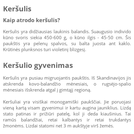
Keršulis
Kaip atrodo keršulis?
Keršulis yra didžiausias laukinis balandis. Suaugusio individo
kūno svoris siekia 450-600 g, o kūno ilgis - 45-50 cm. Šis
paukštis yra pelenų spalvos, su balta juosta ant kaklo.
Krūtinės plunksnos turi violetinį blizgesį.
Keršulio gyvenimas
Keršulis yra pusiau migruojantis paukštis. Iš Skandinavijos jis
atskrenda kovo-balandžio mėnesiais, o rugsėjo-spalio
mėnesiais išskrenda atgal į gimtąjį regioną.
Keršuliai yra visiškai monogamiški paukščiai. Jie poruojasi
vieną kartą visam gyvenimui ir kartu augina jauniklius. Lizdą
stato patinas ir prižiūri patelę, kol ji deda kiaušinius. Tai
ramūs balandžiai, retai kalbantys ir retai trukdantys
žmonėms. Lizdai statomi net 3 m aukštyje virš žemės.