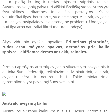
- turi plačią krūtinę ir tiesias kojas su stipriais kaulais.
Australijos aviganių galva turi aiškiai išreikštą stopą. Ausys yra
švytuoklinės, trikampės ir aukštai pastatytos. Kaklas
vidutiniškai ilgas, bet stiprus, su didele anga. Australų aviganis
turi lengvą, atsipalaidavusią eiseną, be problemų. Uodega gali
būti ilga arba natūraliai likusi (natūrali uodega).
Akys vidutinio dydžio, apvalios.
Priimtinos gintarinės,
rudos arba mėlynos spalvos, derančios prie kailio
spalvos. Leidžiamos dėmės ant akių rainelės.
Pirmiau aprašytas australų aviganio siluetas yra pavyzdinis ir
atitinka šunų federacijų reikalavimus. Miniatiūrinių australų
aviganių nėra ir neturėtų būti. Tokie miniatiūriniai
egzemplioriai yra pavojingi šuns sveikatai.
Australų aviganių kailis
Australijos aviganių kailis yra pusilgis. Tiesus, vietomis gali