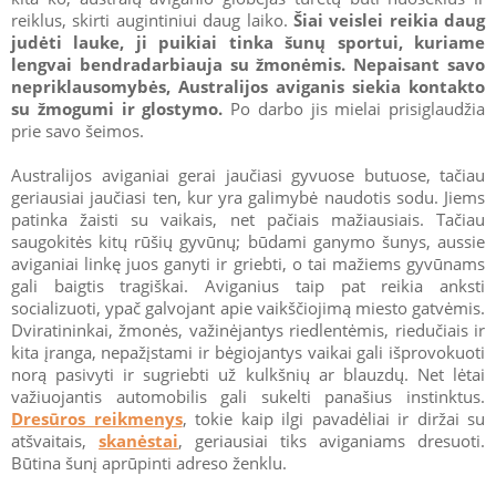
reiklus, skirti augintiniui daug laiko.
Šiai veislei reikia daug
judėti lauke, ji puikiai tinka šunų sportui, kuriame
lengvai bendradarbiauja su žmonėmis. Nepaisant savo
nepriklausomybės, Australijos aviganis siekia kontakto
su žmogumi ir glostymo.
Po darbo jis mielai prisiglaudžia
prie savo šeimos.
Australijos aviganiai gerai jaučiasi gyvuose butuose, tačiau
geriausiai jaučiasi ten, kur yra galimybė naudotis sodu. Jiems
patinka žaisti su vaikais, net pačiais mažiausiais. Tačiau
saugokitės kitų rūšių gyvūnų; būdami ganymo šunys, aussie
aviganiai linkę juos ganyti ir griebti, o tai mažiems gyvūnams
gali baigtis tragiškai. Aviganius taip pat reikia anksti
socializuoti, ypač galvojant apie vaikščiojimą miesto gatvėmis.
Dviratininkai, žmonės, važinėjantys riedlentėmis, riedučiais ir
kita įranga, nepažįstami ir bėgiojantys vaikai gali išprovokuoti
norą pasivyti ir sugriebti už kulkšnių ar blauzdų. Net lėtai
važiuojantis automobilis gali sukelti panašius instinktus.
Dresūros reikmenys
, tokie kaip ilgi pavadėliai ir diržai su
atšvaitais,
skanėstai
, geriausiai tiks aviganiams dresuoti.
Būtina šunį aprūpinti adreso ženklu.