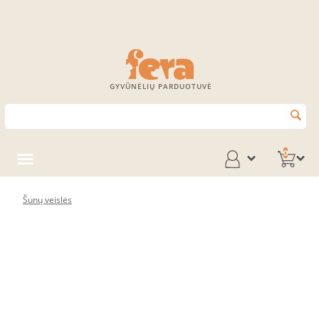
GYVŪNĖLIŲ PARDUOTUVĖ
0
Šunų veislės