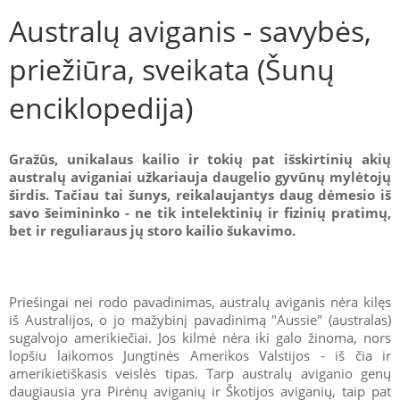
Australų aviganis - savybės,
priežiūra, sveikata (Šunų
enciklopedija)
Gražūs, unikalaus kailio ir tokių pat išskirtinių akių
australų aviganiai užkariauja daugelio gyvūnų mylėtojų
širdis. Tačiau tai šunys, reikalaujantys daug dėmesio iš
savo šeimininko - ne tik intelektinių ir fizinių pratimų,
bet ir reguliaraus jų storo kailio šukavimo.
Priešingai nei rodo pavadinimas, australų aviganis nėra kilęs
iš Australijos, o jo mažybinį pavadinimą "Aussie" (australas)
sugalvojo amerikiečiai. Jos kilmė nėra iki galo žinoma, nors
lopšiu laikomos Jungtinės Amerikos Valstijos - iš čia ir
amerikietiškasis veislės tipas. Tarp australų aviganio genų
daugiausia yra Pirėnų aviganių ir Škotijos aviganių, taip pat