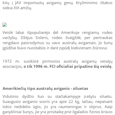
kitų į JAV importuotų aviganių genų. Kryžminimo ištakos
siekia XVI amžių.
Veislė labai išpopuliarėjo dėl Amerikoje rengiamų rodeo
varžybų. Džėjus Sisleris, rodeo žvaigždė, per pertraukas
rengdavo pasirodymus su savo australų aviganiais. Jo šunų
įgūdžiai buvo nuostabūs ir darė įspūdį kiekvienam žiūrovui.
1972 m. susikūrė pirmosios australų aviganių veisėjų
asociacijos,
o tik 1996 m. FCI oficialiai pripažino šią veislę.
Amerikiečių tipo australų aviganis - siluetas
Vidutinio dydžio šuo su stačiakampyje įrašytu siluetu.
Suaugusio aviganio svoris yra apie 22 kg, tačiau, nepaisant
tokio nedidelio ūgio, jis yra raumeningas ir stiprus. Kaip
ganykliniai šunys, jie yra prisitaikę prie ilgalaikio fizinio krūvio