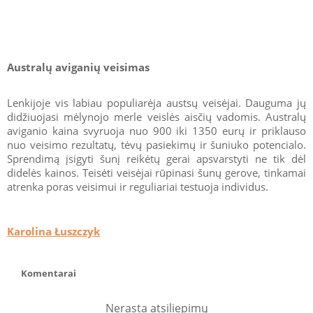
Australų aviganių veisimas
Lenkijoje vis labiau populiarėja austsų veisėjai. Dauguma jų
didžiuojasi mėlynojo merle veislės aisčių vadomis. Australų
aviganio kaina svyruoja nuo 900 iki 1350 eurų ir priklauso
nuo veisimo rezultatų, tėvų pasiekimų ir šuniuko potencialo.
Sprendimą įsigyti šunį reikėtų gerai apsvarstyti ne tik dėl
didelės kainos. Teisėti veisėjai rūpinasi šunų gerove, tinkamai
atrenka poras veisimui ir reguliariai testuoja individus.
Karolina Łuszczyk
Komentarai
Nerasta atsiliepimų