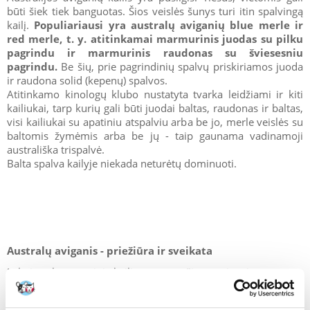
būti šiek tiek banguotas. Šios veislės šunys turi itin spalvingą
kailį.
Populiariausi yra australų aviganių blue merle ir
red merle, t. y. atitinkamai marmurinis juodas su pilku
pagrindu ir marmurinis raudonas su šviesesniu
pagrindu.
Be šių, prie pagrindinių spalvų priskiriamos juoda
ir raudona solid (kepenų) spalvos.
Atitinkamo kinologų klubo nustatyta tvarka leidžiami ir kiti
kailiukai, tarp kurių gali būti juodai baltas, raudonas ir baltas,
visi kailiukai su apatiniu atspalviu arba be jo, merle veislės su
baltomis žymėmis arba be jų - taip gaunama vadinamoji
australiška trispalvė.
Balta spalva kailyje niekada neturėtų dominuoti.
Australų aviganis - priežiūra ir sveikata
Labai tankus apatinis kailis apsaugo šiuos aviganius nuo oro
sąlygų, tačiau kartu apsunkina jų priežiūrą. Kailis trumpiausias
ant galvos, ausų ir aplink letenas, bet ilgiausias ant krūtinės,