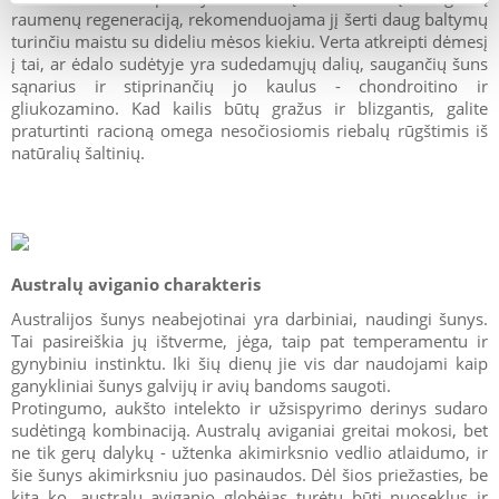
raumenų regeneraciją, rekomenduojama jį šerti daug baltymų
turinčiu maistu su dideliu mėsos kiekiu. Verta atkreipti dėmesį
į tai, ar ėdalo sudėtyje yra sudedamųjų dalių, saugančių šuns
sąnarius ir stiprinančių jo kaulus - chondroitino ir
gliukozamino. Kad kailis būtų gražus ir blizgantis, galite
praturtinti racioną omega nesočiosiomis riebalų rūgštimis iš
natūralių šaltinių.
Australų aviganio charakteris
Australijos šunys neabejotinai yra darbiniai, naudingi šunys.
Tai pasireiškia jų ištverme, jėga, taip pat temperamentu ir
gynybiniu instinktu. Iki šių dienų jie vis dar naudojami kaip
ganykliniai šunys galvijų ir avių bandoms saugoti.
Protingumo, aukšto intelekto ir užsispyrimo derinys sudaro
sudėtingą kombinaciją. Australų aviganiai greitai mokosi, bet
ne tik gerų dalykų - užtenka akimirksnio vedlio atlaidumo, ir
šie šunys akimirksniu juo pasinaudos. Dėl šios priežasties, be
kita ko, australų aviganio globėjas turėtų būti nuoseklus ir