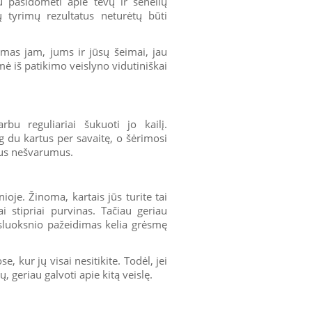
u pasidomėti apie tėvų ir senelių
tų tyrimų rezultatus neturėtų būti
mas jam, jums ir jūsų šeimai, jau
ė iš patikimo veislyno vidutiniškai
bu reguliariai šukuoti jo kailį.
 du kartus per savaitę, o šėrimosi
kius nešvarumus.
je. Žinoma, kartais jūs turite tai
ai stipriai purvinas. Tačiau geriau
sluoksnio pažeidimas kelia grėsmę
e, kur jų visai nesitikite. Todėl, jei
, geriau galvoti apie kitą veislę.