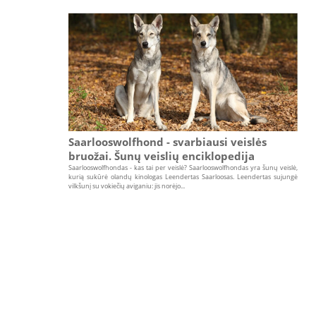
Saarlooswolfhond - svarbiausi veislės
bruožai. Šunų veislių enciklopedija
Saarlooswolfhondas - kas tai per veislė? Saarlooswolfhondas yra šunų veislė,
kurią sukūrė olandų kinologas Leendertas Saarloosas. Leendertas sujungė
vilkšunį su vokiečių aviganiu: jis norėjo...