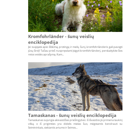
Kromfohrländer - šunų veislių
enciklopedija
Jei svajojate apie ištikimą, protingą ir meilų šunį, kromfohrländeris gali pavogti
jūsų širdį! Tačiau prieš nuspręsdami įsigyti kromfohrländerį, perskaitykite šios
retos veislės aprašymą. Kam...
Tamaskanas - šunų veislių enciklopedija
Tamaskanas sujungia akivaizdžias priešingybes: iš išvaizdos jis primena laukinį
vilką, o iš prigimties yra didelis mielas šuo, mėgstantis bendrauti su
šeimininkais, siekiantis artumo ir šeimos...