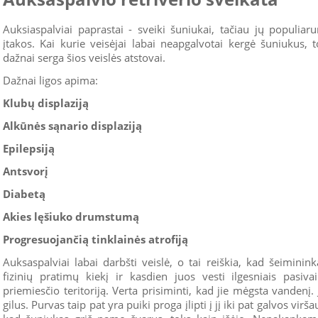
Auksiaspalviai paprastai - sveiki šuniukai, tačiau jų populia
įtakos. Kai kurie veisėjai labai neapgalvotai kergė šuniukus, t
dažnai serga šios veislės atstovai.
Dažnai ligos apima:
Klubų displaziją
Alkūnės sąnario displaziją
Epilepsiją
Antsvorį
Diabetą
Akies lęšiuko drumstumą
Progresuojančią tinklainės atrofiją
Auksaspalviai labai darbšti veislė, o tai reiškia, kad šeiminin
fizinių pratimų kiekį ir kasdien juos vesti ilgesniais pasiva
priemiesčio teritoriją. Verta prisiminti, kad jie mėgsta vandenį. 
gilus. Purvas taip pat yra puiki proga įlipti į jį iki pat galvos virš