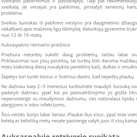
sveikatos patikrinimus ir pasiskiepijo. Taip pat rekomenduoj
sveikatą. Jei veisejas yra patikimas, pristatyti senesnių kar
problema.
Sveikas šuniukas iš patikimo veislyno yra daugmetinis džiaugs
nekalbant apie mažesnę ligų tikimybę. Keturkojų gyvenimo trukm
nuo 12 iki 16 metų.
Auksaspalvio retriverio priežiūra
Priežiura neturėtų sukelti daug problemų, tačiau labai svar
Priklausomai nuo jūsų poreikių, tai turėtų būti daroma maždaug
metu kiekvieną dieną nuvalykite perteklinį kailį, dulkes ir smul
Šepetys turi turėti tiesius ir švelnius dantis, kad nepeštų plaukų.
Ne dažniau kaip 2–3 mėnesius turėtumėte maudyti šuniuką vonio
padaryti dažniau, ypač kai po pasivaikščiojimo jis grįžta tikr
nepersistengti su maudymosi dažnumu, nes natūralaus lipidų 
alergijoms ir odos infekcijoms.
Šios veislės šunys labai šeriasi. Plaukai bus visur, ypač tose vietos
keletą ar kelioliką metų nesate pasirengę valyti juos iš visų kampų
Auksaspalvio retriverio sveikata