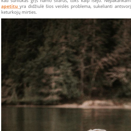
kad šuniukas grįš namo švarus, toks kaip išėjo. Nepakanka
apetitu
yra didžiulė šios veislės problema, sukelianti antsvorį
keturkojų mirties.