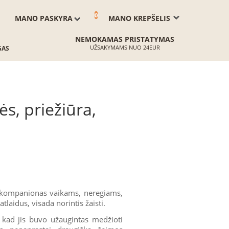
0
MANO PASKYRA
MANO KREPŠELIS
NEMOKAMAS PRISTATYMAS
UŽSAKYMAMS NUO 24EUR
GAS
ės, priežiūra,
ip kompanionas vaikams, neregiams,
tlaidus, visada norintis žaisti.
, kad jis buvo užaugintas medžioti