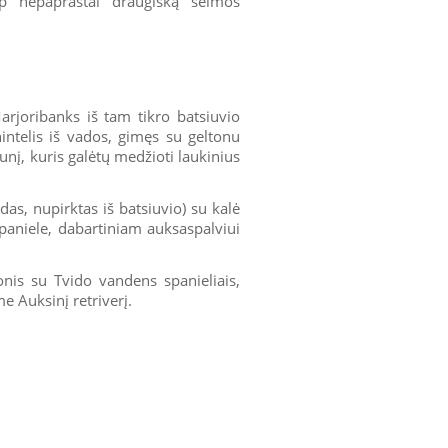
p nepaprastai draugišką šeimos
arjoribanks iš tam tikro batsiuvio
nintelis iš vados, gimęs su geltonu
unį, kuris galėtų medžioti laukinius
s, nupirktas iš batsiuvio) su kalė
paniele, dabartiniam auksaspalviui
nis su Tvido vandens spanieliais,
e Auksinį retriverį.