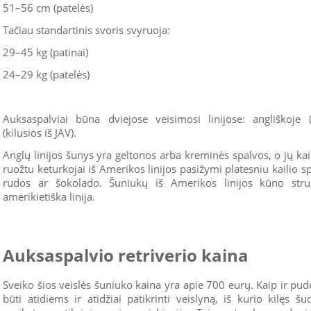
51–56 cm (patelės)
Tačiau standartinis svoris svyruoja:
29–45 kg (patinai)
24–29 kg (patelės)
Auksaspalviai būna dviejose veisimosi linijose: angliškoje (e
(kilusios iš JAV).
Anglų linijos šunys yra geltonos arba kreminės spalvos, o jų kai
ruožtu keturkojai iš Amerikos linijos pasižymi platesniu kailio 
rudos ar šokolado. Šuniukų iš Amerikos linijos kūno stru
amerikietiška linija.
Auksaspalvio retriverio kaina
Sveiko šios veislės šuniuko kaina yra apie 700 eurų. Kaip ir pude
būti atidiems ir atidžiai patikrinti veislyną, iš kurio kilęs šu