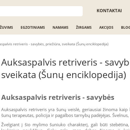
KONTAKTAI
ŽUVIMS
EGZOTINIAMS
NAMAMS
ŽIRGAMS
AKCIJOS
BLO
spalvis retriveris - savybės, priežiūra, sveikata (Šunų enciklopedija)
Auksaspalvis retriveris - savyb
sveikata (Šunų enciklopedija)
Auksaspalvis retriveris - savybės
Auksaspalvis retriveris yra šunų veislė, geriausiai žinoma ka
šunų terapeutas, policija ir pagalbos tarnybų padėjėjas. Švelnus, a
Žvelgiant į šio mylimo šuniuko charakterį, gali būti stebėtina