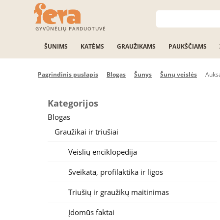
GYVŪNĖLIŲ PARDUOTUVĖ
ŠUNIMS
KATĖMS
GRAUŽIKAMS
PAUKŠČIAMS
Pagrindinis puslapis
Blogas
Šunys
Šunų veislės
Auksa
Kategorijos
Blogas
Graužikai ir triušiai
Veislių enciklopedija
Sveikata, profilaktika ir ligos
Triušių ir graužikų maitinimas
Įdomūs faktai