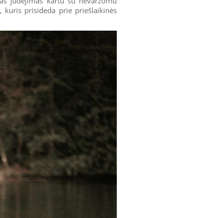
mas judėjimas kartu su nevaržomu
, kuris prisideda prie priešlaikinės