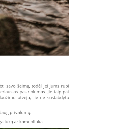
dėti savo šeimą, todėl jei jums rūpi
geriausias pasirinkimas. Jie taip pat
laužimo atveju, jie ne sustabdytu
 daug privalumų.
agaliuką ar kamuoliuką.