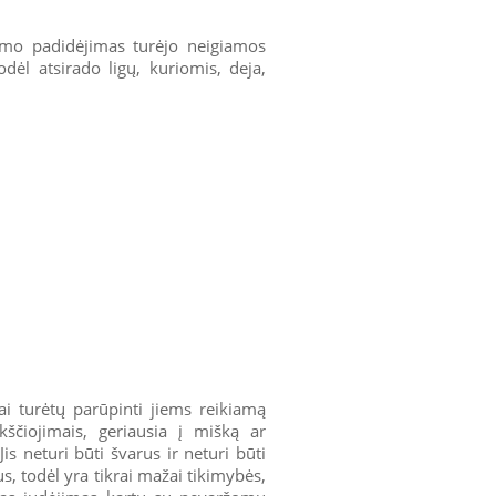
rumo padidėjimas turėjo neigiamos
odėl atsirado ligų, kuriomis, deja,
kai turėtų parūpinti jiems reikiamą
ikščiojimais, geriausia į mišką ar
Jis neturi būti švarus ir neturi būti
aus, todėl yra tikrai mažai tikimybės,