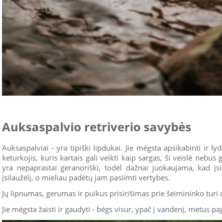
Auksaspalvio retriverio savybės
Auksaspalviai - yra tipiški lipdukai. Jie mėgsta apsikabinti ir ly
keturkojis, kuris kartais gali veikti kaip sargas, ši veislė nebus 
yra nepaprastai geranoriški, todėl dažnai juokaujama, kad įsi
įsilaužėlį, o mieliau padėtų jam pasiimti vertybes.
Jų lipnumas, gerumas ir puikus prisirišimas prie šeimininko turi
Jie mėgsta žaisti ir gaudyti - bėgs visur, ypač į vandenį, metus p