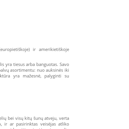
uropietiškoje) ir amerikietiškoje
lis yra tiesus arba banguotas. Savo
spalvų asortimentu: nuo auksinės iki
ktūra yra mažesnė, palyginti su
lių bei visų kitų šunų atveju, verta
o, ir ar pasirinktas veisėjas atliko