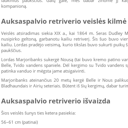
laukinius paukščius. Galų gale, mes dabar žinome jį kai
kompanioną.
Auksaspalvio retriverio veislės kilmė
Veislės atsiradimas siekia XIX a., kai 1864 m. Seras Dudley M
nusipirko geltoną, garbanotu kailiu retriverį. Šis šuo buvo vie
kailiu. Lordas pradėjo veisimą, kurio tikslas buvo sukurti puikų š
paukščius.
Lordas Marjoribanks sukergė Nousą (tai buvo kremo patino varda
Belle, Tvido vandens spaniele. Dėl kergimo su Tvido vandens s
patinka vanduo ir mėgsta jame atsigaivinti.
Marjoribanks ateinančius 20 metų kergė Belle ir Nous palikuo
Bladhaundais ir Airių seteriais. Būtent iš šių kergimų, dabar turim
Auksaspalvio retriverio išvaizda
Šios veislės šunys ties ketera pasiekia:
56–61 cm (patinai)