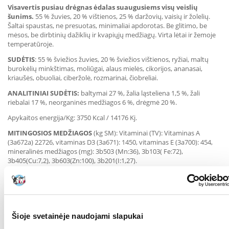
Visavertis pusiau drėgnas ėdalas suaugusiems visų veislių
šunims.
55 % žuvies, 20 % vištienos, 25 % daržovių, vaisių ir žolelių.
Šaltai spaustas, ne presuotas, minimaliai apdorotas. Be glitimo, be
mėsos, be dirbtinių dažiklių ir kvapiųjų medžiagų. Virta lėtai ir žemoje
temperatūroje.
SUDĖTIS
: 55 % šviežios žuvies, 20 % šviežios vištienos, ryžiai, maltų
burokėlių minkštimas, moliūgai, alaus mielės, cikorijos, ananasai,
kriaušės, obuoliai, ciberžolė, rozmarinai, čiobreliai.
ANALITINIAI SUDĖTIS:
baltymai 27 %, žalia ląsteliena 1,5 %, žali
riebalai 17 %, neorganinės medžiagos 6 %, drėgmė 20 %.
Apykaitos energija/Kg: 3750 Kcal / 14176 Kj.
MITINGOSIOS MEDŽIAGOS
(kg SM): Vitaminai (TV): Vitaminas A
(3a672a) 22726, vitaminas D3 (3a671): 1450, vitaminas E (3a700): 454,
mineralinės medžiagos (mg): 3b503 (Mn:36), 3b103( Fe:72),
3b405(Cu:7,2), 3b603(Zn:100), 3b201(I:1,27).
NAUDOJIMAS
:
Rekomenduojamų paros dozių lentelė (dozės pateiktos
tik informaciniais tikslais) pateikta kitoje pakuotės pusėje. Maisto
kiekis gali skirtis priklausomai nuo šuns aktyvumo, veislės ir aplinkos
sąlygų. Šunys visada turi turėti švaraus, šviežio vandens. Laikykite
pakuotę sandariai uždarytą vėsioje, sausoje ir vėdinamoje vietoje,
Šioje svetainėje naudojami slapukai
atokiau nuo šviesos ir saulės spindulių.