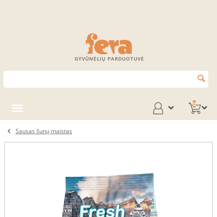
GYVŪNĖLIŲ PARDUOTUVĖ
0
Sausas šunų maistas