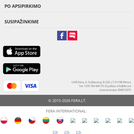
PO APSIPIRKIMO
SUSIPAŽINKIME
UAB Etina, A. Goštauto g. 8-220, LT-01108 Vilnius
Tel: +370 700 449 79, El.paštas:
info@fera.lt
Įmonės kodas 304013375
© 2015-2026 FERA.LT.
FERA INTERNATIONAL: