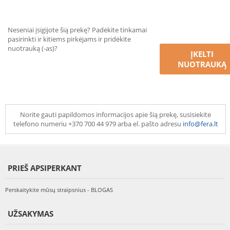
Neseniai įsigijote šią prekę? Padėkite tinkamai
pasirinkti ir kitiems pirkėjams ir pridėkite
nuotrauką (-as)?
ĮKELTI
NUOTRAUKĄ
Norite gauti papildomos informacijos apie šią prekę, susisiekite
telefono numeriu +370 700 44 979 arba el. pašto adresu
info@fera.lt
PRIEŠ APSIPERKANT
Perskaitykite mūsų straipsnius - BLOGAS
UŽSAKYMAS