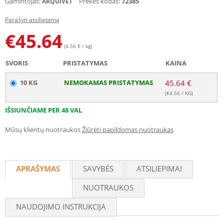
Gamintojas:
Prekės kodas:
72385
ARQUIVET
Parašyti atsiliepimą
€
45.64
(4.56 € / kg)
SVORIS
PRISTATYMAS
KAINA
10 KG
NEMOKAMAS PRISTATYMAS
45.64 €
(€
4.56
/ KG)
IŠSIUNČIAME PER 48 VAL
Mūsų klientų nuotraukos
Žiūrėti papildomas nuotraukas
APRAŠYMAS
SAVYBĖS
ATSILIEPIMAI
NUOTRAUKOS
NAUDOJIMO INSTRUKCIJA