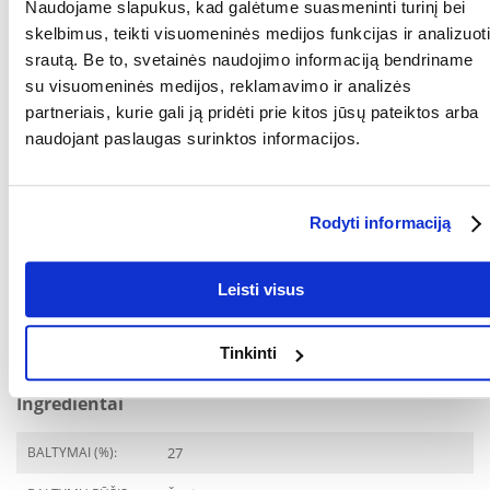
Naudojame slapukus, kad galėtume suasmeninti turinį bei
Parametrai
skelbimus, teikti visuomeninės medijos funkcijas ir analizuoti
srautą. Be to, svetainės naudojimo informaciją bendriname
AUGINTINIO DYDIS:
Universalus
su visuomeninės medijos, reklamavimo ir analizės
PAKUOTĖS SVORIS
10
partneriais, kurie gali ją pridėti prie kitos jūsų pateiktos arba
(KG):
naudojant paslaugas surinktos informacijos.
PREKIŲ LINIJA:
ARQUIVET Fresh Pusiau
drėgnas šunų maistas
vandenyno žuvims
Rodyti informaciją
GAMINTOJAS:
ARQUIVET
Leisti visus
Paskirtis
GYVENIMO ETAPAS:
Suaugęs
Tinkinti
Ingredientai
BALTYMAI (%):
27