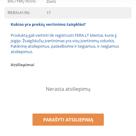
BALTYMŲ RŪŠIS:
Žuvis
RIEBALAI (%):
17
Kokios yra prekių vertinimo taisyklės?
Produktą gali vertinti tik registruoti FERA.LT klientai, kurie jį
įsigijo. Žvaigždučių įvertinimas yra visų įvertinimų vidurkis.
Patikrinę atsiliepimus, paskelbsime ir teigiamus, ir neigiamus
atsiliepimus.
Atsiliepimai
Nerasta atsiliepimų
PARAŠYTI ATSILIEPIMĄ