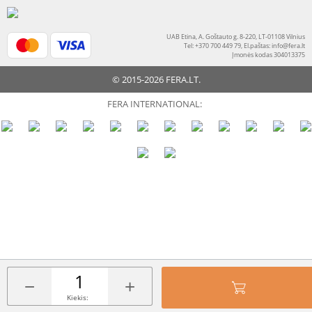
UAB Etina, A. Goštauto g. 8-220, LT-01108 Vilnius
Tel: +370 700 449 79, El.paštas:
info@fera.lt
Įmonės kodas 304013375
© 2015-2026 FERA.LT.
FERA INTERNATIONAL:
−
+
Kiekis: