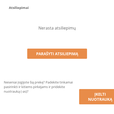
Atsiliepimai
Nerasta atsiliepimų
PARAŠYTI ATSILIEPIMĄ
Neseniai įsigijote šią prekę? Padėkite tinkamai
pasirinkti ir kitiems pirkėjams ir pridėkite
nuotrauką (-as)?
ĮKELTI
NUOTRAUKĄ