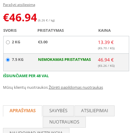
Parašyti atsiliepimą
€
46.94
(6.26 € / kg)
SVORIS
PRISTATYMAS
KAINA
2 KG
€3.00
13.39 €
(€
6.70
/ KG)
7.5 KG
NEMOKAMAS PRISTATYMAS
46.94 €
(€
6.26
/ KG)
IŠSIUNČIAME PER 48 VAL
Mūsų klientų nuotraukos
Žiūrėti papildomas nuotraukas
APRAŠYMAS
SAVYBĖS
ATSILIEPIMAI
NUOTRAUKOS