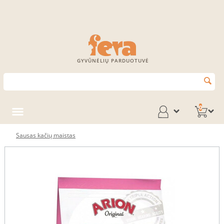
GYVŪNĖLIŲ PARDUOTUVĖ
0
Sausas kačių maistas