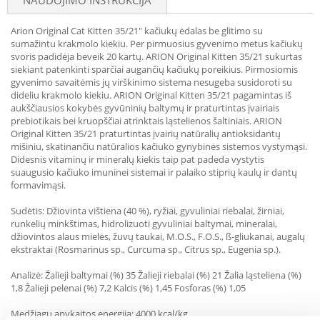
NAUDOJIMO INSTRUKCIJA
Arion Original Cat Kitten 35/21" kačiukų ėdalas be glitimo su
sumažintu krakmolo kiekiu. Per pirmuosius gyvenimo metus kačiukų
svoris padidėja beveik 20 kartų. ARION Original Kitten 35/21 sukurtas
siekiant patenkinti sparčiai augančių kačiukų poreikius. Pirmosiomis
gyvenimo savaitėmis jų virškinimo sistema nesugeba susidoroti su
dideliu krakmolo kiekiu. ARION Original Kitten 35/21 pagamintas iš
aukščiausios kokybės gyvūninių baltymų ir praturtintas įvairiais
prebiotikais bei kruopščiai atrinktais ląstelienos šaltiniais. ARION
Original Kitten 35/21 praturtintas įvairių natūralių antioksidantų
mišiniu, skatinančiu natūralios kačiuko gynybinės sistemos vystymąsi.
Didesnis vitaminų ir mineralų kiekis taip pat padeda vystytis
suaugusio kačiuko imuninei sistemai ir palaiko stiprių kaulų ir dantų
formavimąsi.
Sudėtis: Džiovinta vištiena (40 %), ryžiai, gyvuliniai riebalai, žirniai,
runkelių minkštimas, hidrolizuoti gyvuliniai baltymai, mineralai,
džiovintos alaus mielės, žuvų taukai, M.O.S., F.O.S., ß-gliukanai, augalų
ekstraktai (Rosmarinus sp., Curcuma sp., Citrus sp., Eugenia sp.).
Analizė: Žalieji baltymai (%) 35 Žalieji riebalai (%) 21 Žalia ląsteliena (%)
1,8 Žalieji pelenai (%) 7,2 Kalcis (%) 1,45 Fosforas (%) 1,05
Medžiagų apykaitos energija: 4000 kcal/kg