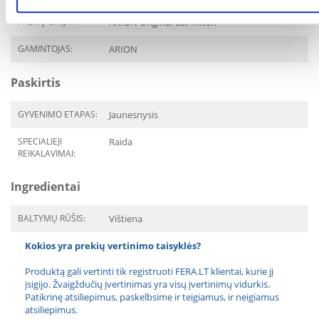
PREKIŲ LINIJA:
ARION Original Cat Kitten
GAMINTOJAS:
ARION
Paskirtis
GYVENIMO ETAPAS:
Jaunesnysis
SPECIALIEJI
Raida
REIKALAVIMAI:
Ingredientai
BALTYMŲ RŪŠIS:
Vištiena
Kokios yra prekių vertinimo taisyklės?
Produktą gali vertinti tik registruoti FERA.LT klientai, kurie jį
įsigijo. Žvaigždučių įvertinimas yra visų įvertinimų vidurkis.
Patikrinę atsiliepimus, paskelbsime ir teigiamus, ir neigiamus
atsiliepimus.