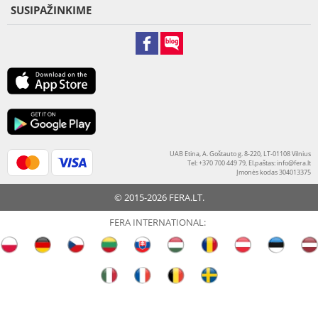
SUSIPAŽINKIME
UAB Etina, A. Goštauto g. 8-220, LT-01108 Vilnius
Tel: +370 700 449 79, El.paštas:
info@fera.lt
Įmonės kodas 304013375
© 2015-2026 FERA.LT.
FERA INTERNATIONAL: