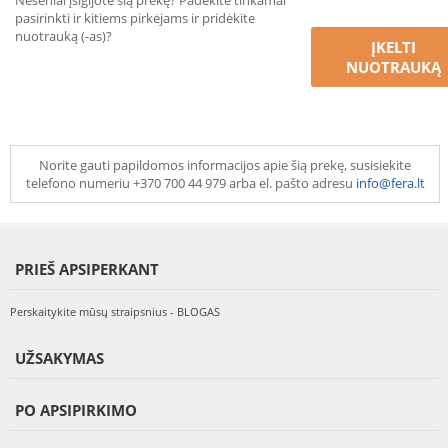
Neseniai įsigijote šią prekę? Padėkite tinkamai
pasirinkti ir kitiems pirkėjams ir pridėkite
nuotrauką (-as)?
ĮKELTI
NUOTRAUKĄ
Norite gauti papildomos informacijos apie šią prekę, susisiekite
telefono numeriu +370 700 44 979 arba el. pašto adresu
info@fera.lt
PRIEŠ APSIPERKANT
Perskaitykite mūsų straipsnius - BLOGAS
UŽSAKYMAS
PO APSIPIRKIMO