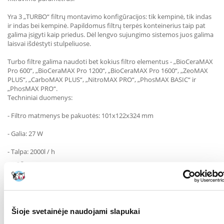
Yra 3 „TURBO“ filtrų montavimo konfigūracijos: tik kempinė, tik indas
ir indas bei kempinė. Papildomus filtrų terpės konteinerius taip pat
galima įsigyti kaip priedus. Dėl lengvo sujungimo sistemos juos galima
laisvai išdėstyti stulpeliuose.
Turbo filtre galima naudoti bet kokius filtro elementus - „BioCeraMAX
Pro 600“, „BioCeraMAX Pro 1200“, „BioCeraMAX Pro 1600“, „ZeoMAX
PLUS“, „CarboMAX PLUS“, „NitroMAX PRO“, „PhosMAX BASIC“ ir
„PhosMAX PRO“.
Techniniai duomenys:
- Filtro matmenys be pakuotės: 101x122x324 mm
- Galia: 27 W
- Talpa: 2000l / h
RŪŠIS:
Vidinis
Parametrai
GALIA (W):
27
Šioje svetainėje naudojami slapukai