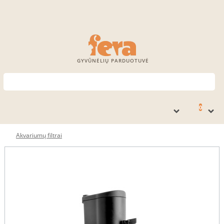
GYVŪNĖLIŲ PARDUOTUVĖ
0
Akvariumų filtrai