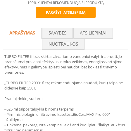
100% KLIENTAI REKOMENDUOJA ŠĮ PRODUKTĄ
PARAŠYTI ATSILIEPIMĄ
Recommend
APRAŠYMAS
SAVYBĖS
ATSILIEPIMAI
NUOTRAUKOS
TURBO FILTER filtras skirtas akvariumo vandeniui valyti ir aeruoti. Jo
pranašumai yra labai efektyvus ir tylus veikimas, energijos vartojimo
efektyvumas ir galimybė išplėsti bei naudoti bet kokias filtravimo
priemones.
„TURBO FILTER 2000“ filtrą rekomenduojama naudoti, kurių talpa ne
didesnė kaip 350 L
Pradinį rinkinį sudaro:
- 625 ml talpos talpykla birioms terpėms
- Pirminis biologinio filtravimo kasetės „BioCeraMAX Pro 600“
užpildymas
- Tinkamai pakoreguota kempinė, leidžianti kuo ilgiau išlaikyti aukštus
filtravimo parametrus.