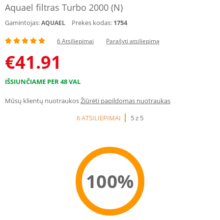
Aquael filtras Turbo 2000 (N)
Gamintojas:
Prekės kodas:
1754
AQUAEL
6 Atsiliepimai
Parašyti atsiliepimą
€
41.91
IŠSIUNČIAME PER 48 VAL
Mūsų klientų nuotraukos
Žiūrėti papildomas nuotraukas
6 ATSILIEPIMAI
5 z 5
100%