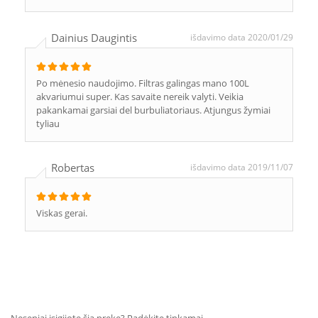
Dainius Daugintis
išdavimo data 2020/01/29
Po mėnesio naudojimo. Filtras galingas mano 100L
akvariumui super. Kas savaite nereik valyti. Veikia
pakankamai garsiai del burbuliatoriaus. Atjungus žymiai
tyliau
Robertas
išdavimo data 2019/11/07
Viskas gerai.