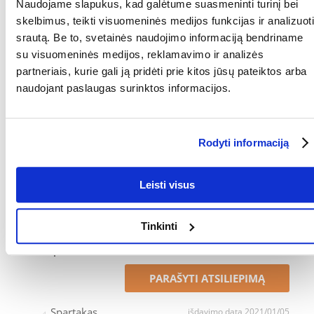
GARANTIJOS
2 metai
Naudojame slapukus, kad galėtume suasmeninti turinį bei
LAIKOTARPIS:
skelbimus, teikti visuomeninės medijos funkcijas ir analizuoti
srautą. Be to, svetainės naudojimo informaciją bendriname
MATMENYS (CM):
33 x 9 x 11
su visuomeninės medijos, reklamavimo ir analizės
GAMINTOJAS:
AQUAEL
partneriais, kurie gali ją pridėti prie kitos jūsų pateiktos arba
naudojant paslaugas surinktos informacijos.
PAJĖGUMAS (L/H):
2000
AKVARIUMO DYDIS
>350
(L):
Rodyti informaciją
Kokios yra prekių vertinimo taisyklės?
Produktą gali vertinti tik registruoti FERA.LT klientai, kurie jį
Leisti visus
įsigijo. Žvaigždučių įvertinimas yra visų įvertinimų vidurkis.
Patikrinę atsiliepimus, paskelbsime ir teigiamus, ir neigiamus
atsiliepimus.
Tinkinti
Atsiliepimai
PARAŠYTI ATSILIEPIMĄ
Spartakas
išdavimo data 2021/01/05