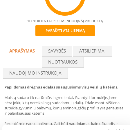
100% KLIENTAI REKOMENDUOJA ŠĮ PRODUKTĄ
PARAŠYTI ATSILIEPIMĄ
Recommend
APRAŠYMAS
SAVYBĖS
ATSILIEPIMAI
NUOTRAUKOS
NAUDOJIMO INSTRUKCIJA
Papildomas drėgnas ėdalas suaugusioms visų veislių katėms.
Maistą sudaro tik natūralūs ingredientai, išvardyti formulėje. Jame
nėra jokių kitų nereikalingų sudedamųjų dalių. Ėdale esanti vištiena
suteikia gyvūninių baltymų, kurių aminorūgščių profilis yra geriausias
ir palankiausias katėms.
Receptūroje gausu baltymų. Gali būti naudojamas kaip užkandis ir
skanėstas katėms. Paįvairina kasdienį racioną ir suteikia papildomos