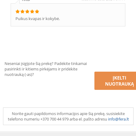
Puikus kvapas ir kokybė.
Neseniai įsigijote šią prekę? Padėkite tinkamai
pasirinkti ir kitiems pirkėjams ir pridėkite
nuotrauką (-as)?
ĮKELTI
NUOTRAUKĄ
Norite gauti papildomos informacijos apie šią prekę, susisiekite
telefono numeriu +370 700 44 979 arba el. pašto adresu
info@fera.lt