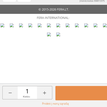
Įmonės kodas 304013375
© 2015-2026 FERA.LT.
FERA INTERNATIONAL:
−
+
Kiekis:
Pridėti į norų sąrašą