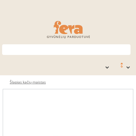
GYVŪNĖLIŲ PARDUOTUVĖ
0
Šlapias kačių maistas