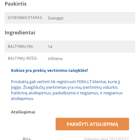
Paskirtis
GYVENIMO ETAPAS:
Suaugęs
Ingredientai
BALTYMAI (%):
14
BALTYMŲ RŪŠIS:
Vištiena
Kokios yra prekių vertinimo taisyklės?
Produktą gali vertinti tik registruoti FERA.LT klientai, kurie jį
įsigijo. Žvaigždučių įvertinimas yra visų įvertinimų vidurkis.
Patikrinę atsiliepimus, paskelbsime ir teigiamus, ir neigiamus
atsiliepimus.
Atsiliepimai
PARAŠYTI ATSILIEPIMĄ
Rita
išdavimo data 2021/01/11