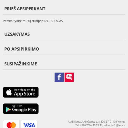
PRIEŠ APSIPERKANT
Perskaitykite mūsų straipsnius - BLOGAS
UŽSAKYMAS
PO APSIPIRKIMO
SUSIPAŽINKIME
UAB Etina, A. Goštauto g. 8-220, LT-01108 Vilnius
Tel: +370 700 449 79, El.paštas:
info@fera.lt