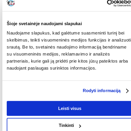
maistinės vertės.
Galima duoti kaip apdovanojimą ar paskatinimą.
Šioje svetainėje naudojami slapukai
Naudojame slapukus, kad galėtume suasmeninti turinį bei
Sudėtis:
skelbimus, teikti visuomeninės medijos funkcijas ir analizuoti
Vištienos krūtinėlė 70 %, vištienos sultinys, sūris 5 %, ryžiai.
srautą. Be to, svetainės naudojimo informaciją bendriname
Sudedamųjų dalių analizė:
su visuomeninės medijos, reklamavimo ir analizės
partneriais, kurie gali ją pridėti prie kitos jūsų pateiktos arba
baltymai 15 %, žalios ląstelienos 0,1 %, žali riebalai 2 %, žali pelenai 1 %,
naudojant paslaugas surinktos informacijos.
drėgmė 80 %.
Dozavimo rekomendacijos:
Rodyti informaciją
70 g skardinės:
Skardinių skaičius per dieną: 70 g.
Leisti visus
0-3 1
3-5 2
5 3
Tinkinti
156 g skardinė: