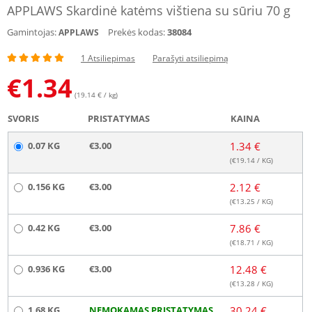
APPLAWS Skardinė katėms vištiena su sūriu 70 g
Gamintojas:
Prekės kodas:
38084
APPLAWS
1 Atsiliepimas
Parašyti atsiliepimą
€
1.34
(19.14 € / kg)
SVORIS
PRISTATYMAS
KAINA
0.07 KG
€3.00
1.34 €
(€
19.14
/ KG)
0.156 KG
€3.00
2.12 €
(€
13.25
/ KG)
0.42 KG
€3.00
7.86 €
(€
18.71
/ KG)
0.936 KG
€3.00
12.48 €
(€
13.28
/ KG)
1.68 KG
NEMOKAMAS PRISTATYMAS
30.24 €