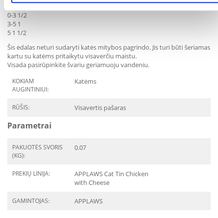
Katės svoris (kg) Skardinių skaičius per dieną
0-3 1/2
3-5 1
5 1 1/2
Šis ėdalas neturi sudaryti katės mitybos pagrindo. Jis turi būti šeriamas
kartu su katėms pritaikytu visaverčiu maistu.
Visada pasirūpinkite švariu geriamuoju vandeniu.
KOKIAM
Katėms
AUGINTINIUI:
RŪŠIS:
Visavertis pašaras
Parametrai
PAKUOTĖS SVORIS
0.07
(KG):
PREKIŲ LINIJA:
APPLAWS Cat Tin Chicken
with Cheese
GAMINTOJAS:
APPLAWS