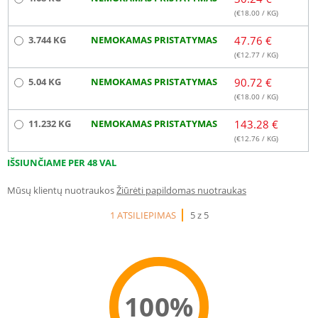
(€
18.00
/ KG)
3.744 KG
NEMOKAMAS PRISTATYMAS
47.76 €
(€
12.77
/ KG)
5.04 KG
NEMOKAMAS PRISTATYMAS
90.72 €
(€
18.00
/ KG)
11.232 KG
NEMOKAMAS PRISTATYMAS
143.28 €
(€
12.76
/ KG)
IŠSIUNČIAME PER 48 VAL
Mūsų klientų nuotraukos
Žiūrėti papildomas nuotraukas
1 ATSILIEPIMAS
5 z 5
100%