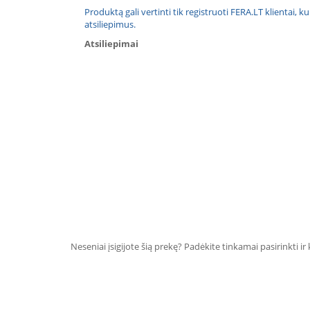
Produktą gali vertinti tik registruoti FERA.LT klientai, k
atsiliepimus.
Atsiliepimai
Neseniai įsigijote šią prekę? Padėkite tinkamai pasirinkti ir