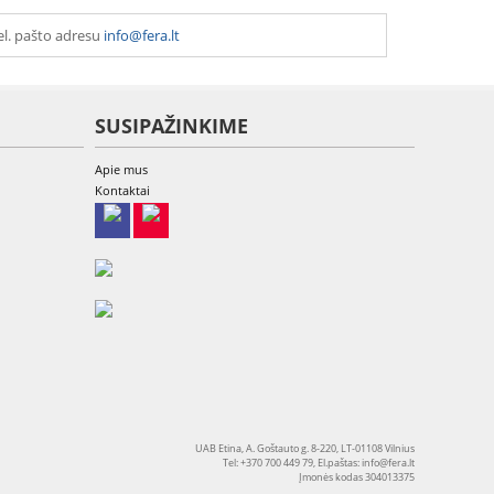
el. pašto adresu
info@fera.lt
SUSIPAŽINKIME
Apie mus
Kontaktai
UAB Etina, A. Goštauto g. 8-220, LT-01108 Vilnius
Tel: +370 700 449 79, El.paštas:
info@fera.lt
Įmonės kodas 304013375