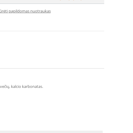
iūrėti papildomas nuotraukas
evečių, kalcio karbonatas.