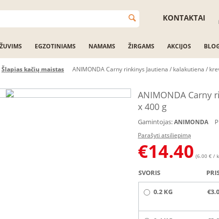
KONTAKTAI
ŽUVIMS
EGZOTINIAMS
NAMAMS
ŽIRGAMS
AKCIJOS
BLO
Šlapias kačių maistas
ANIMONDA Carny rinkinys Jautiena / kalakutiena / krev
ANIMONDA Carny rink
x 400 g
Gamintojas:
P
ANIMONDA
Parašyti atsiliepimą
€
14.40
(6.00 € / k
SVORIS
PRI
0.2 KG
€3.