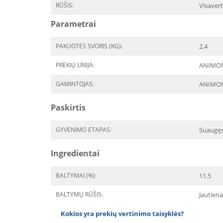
RŪŠIS:
Visavert
Parametrai
PAKUOTĖS SVORIS (KG):
2.4
PREKIŲ LINIJA:
ANIMOND
GAMINTOJAS:
ANIMO
Paskirtis
GYVENIMO ETAPAS:
Suaugę
Ingredientai
BALTYMAI (%):
11.5
BALTYMŲ RŪŠIS:
Jautiena
Kokios yra prekių vertinimo taisyklės?