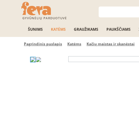
GYVŪNĖLIŲ PARDUOTUVĖ
ŠUNIMS
KATĖMS
GRAUŽIKAMS
PAUKŠČIAMS
Pagrindinis puslapis
Katėms
Kačių maistas ir skanėstai