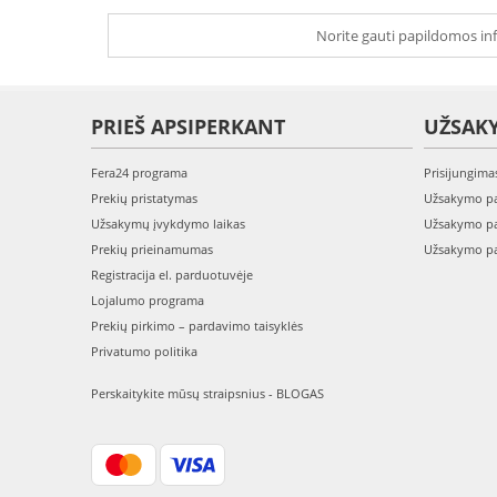
Norite gauti papildomos inf
PRIEŠ APSIPERKANT
UŽSAK
Fera24 programa
Prisijungima
Prekių pristatymas
Užsakymo pa
Užsakymų įvykdymo laikas
Užsakymo pa
Prekių prieinamumas
Užsakymo pa
Registracija el. parduotuvėje
Lojalumo programa
Prekių pirkimo – pardavimo taisyklės
Privatumo politika
Perskaitykite mūsų straipsnius - BLOGAS