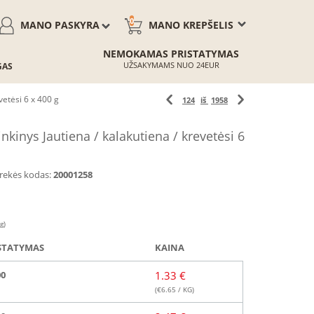
0
MANO PASKYRA
MANO KREPŠELIS
NEMOKAMAS PRISTATYMAS
UŽSAKYMAMS NUO 24EUR
GAS
etėsi 6 x 400 g
124
iš
1958
inys Jautiena / kalakutiena / krevetėsi 6
rekės kodas:
20001258
g)
STATYMAS
KAINA
00
1.33 €
(€
6.65
/ KG)