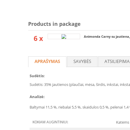
Products in package
6 x
Animonda Carny su jautiena,
APRAŠYMAS
SAVYBĖS
ATSILIEPIMA
Sudėtis:
Sudėtis: 35% jautienos (plaučiai, mėsa, širdis, inkstai, inks
Analizė:
Baltymai 11,5 %, riebalai 5,5 %, skaidulos 0,5 %, pelenai 1,4
KOKIAM AUGINTINIUI:
Katėms