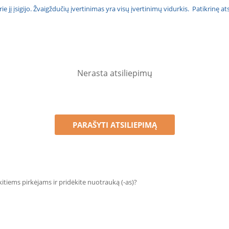
urie jį įsigijo. Žvaigždučių įvertinimas yra visų įvertinimų vidurkis. Patikrinę 
Nerasta atsiliepimų
PARAŠYTI ATSILIEPIMĄ
 kitiems pirkėjams ir pridėkite nuotrauką (-as)?