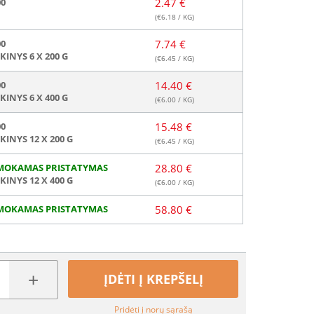
00
2.47 €
(€
6.18
/ KG)
00
7.74 €
KINYS 6 X 200 G
(€
6.45
/ KG)
00
14.40 €
KINYS 6 X 400 G
(€
6.00
/ KG)
00
15.48 €
KINYS 12 X 200 G
(€
6.45
/ KG)
MOKAMAS PRISTATYMAS
28.80 €
KINYS 12 X 400 G
(€
6.00
/ KG)
MOKAMAS PRISTATYMAS
58.80 €
+
ĮDĖTI Į KREPŠELĮ
Pridėti į norų sąrašą