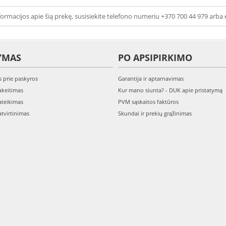
ormacijos apie šią prekę, susisiekite telefono numeriu +370 700 44 979 arba 
YMAS
PO APSIPIRKIMO
s prie paskyros
Garantija ir aptarnavimas
keitimas
Kur mano siunta? - DUK apie pristatymą
teikimas
PVM sąskaitos faktūros
tvirtinimas
Skundai ir prekių grąžinimas