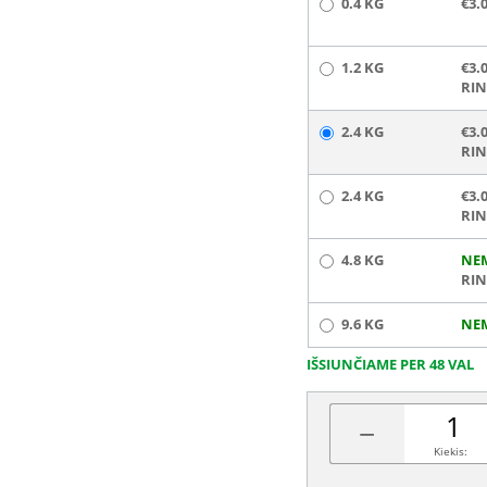
0.4 KG
€3.
1.2 KG
€3.
RIN
2.4 KG
€3.
RIN
2.4 KG
€3.
RIN
4.8 KG
NE
RIN
9.6 KG
NE
IŠSIUNČIAME PER 48 VAL
−
Kiekis: