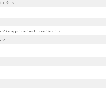
is pašaras
A Carny jautiena/ kalakutiena / Krevetės
NDA
s