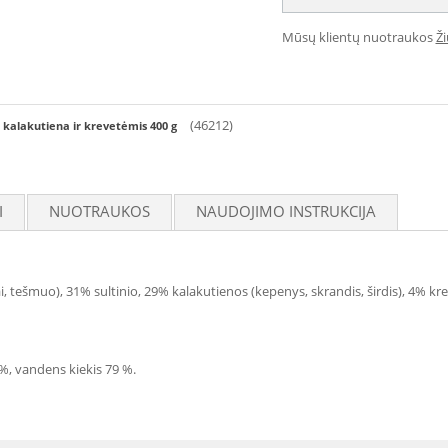
Mūsų klientų nuotraukos
Ž
(46212)
 kalakutiena ir krevetėmis 400 g
I
NUOTRAUKOS
NAUDOJIMO INSTRUKCIJA
tai, tešmuo), 31% sultinio, 29% kalakutienos (kepenys, skrandis, širdis), 4% kr
 %, vandens kiekis 79 %.