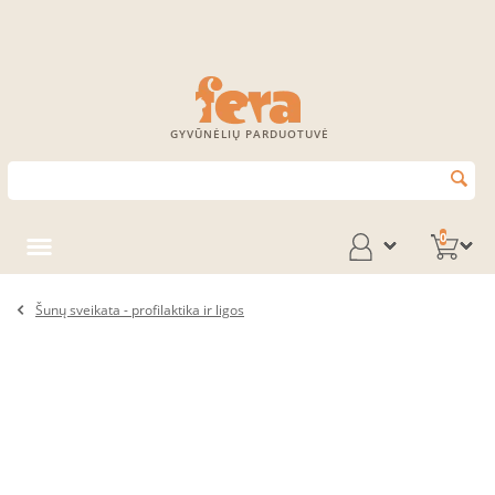
GYVŪNĖLIŲ PARDUOTUVĖ
0
Šunų sveikata - profilaktika ir ligos