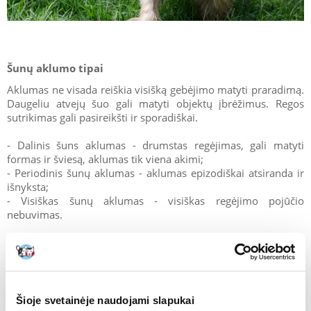
Šunų aklumo tipai
Aklumas ne visada reiškia visišką gebėjimo matyti praradimą.
Daugeliu atvejų šuo gali matyti objektų įbrėžimus. Regos
sutrikimas gali pasireikšti ir sporadiškai.
- Dalinis šuns aklumas - drumstas regėjimas, gali matyti
formas ir šviesą, aklumas tik viena akimi;
- Periodinis šunų aklumas - aklumas epizodiškai atsiranda ir
išnyksta;
- Visiškas šunų aklumas - visiškas regėjimo pojūčio
nebuvimas.
Šunų aklumo priežastys
Šioje svetainėje naudojami slapukai