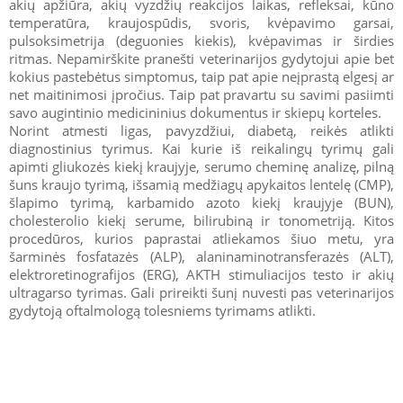
akių apžiūra, akių vyzdžių reakcijos laikas, refleksai, kūno
temperatūra, kraujospūdis, svoris, kvėpavimo garsai,
pulsoksimetrija (deguonies kiekis), kvėpavimas ir širdies
ritmas. Nepamirškite pranešti veterinarijos gydytojui apie bet
kokius pastebėtus simptomus, taip pat apie neįprastą elgesį ar
net maitinimosi įpročius. Taip pat pravartu su savimi pasiimti
savo augintinio medicininius dokumentus ir skiepų korteles.
Norint atmesti ligas, pavyzdžiui, diabetą, reikės atlikti
diagnostinius tyrimus. Kai kurie iš reikalingų tyrimų gali
apimti gliukozės kiekį kraujyje, serumo cheminę analizę, pilną
šuns kraujo tyrimą, išsamią medžiagų apykaitos lentelę (CMP),
šlapimo tyrimą, karbamido azoto kiekį kraujyje (BUN),
cholesterolio kiekį serume, bilirubiną ir tonometriją. Kitos
procedūros, kurios paprastai atliekamos šiuo metu, yra
šarminės fosfatazės (ALP), alaninaminotransferazės (ALT),
elektroretinografijos (ERG), AKTH stimuliacijos testo ir akių
ultragarso tyrimas. Gali prireikti šunį nuvesti pas veterinarijos
gydytoją oftalmologą tolesniems tyrimams atlikti.