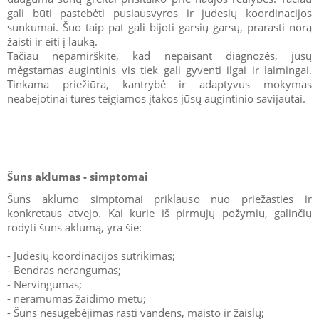
gali būti pastebėti pusiausvyros ir judesių koordinacijos
sunkumai. Šuo taip pat gali bijoti garsių garsų, prarasti norą
žaisti ir eiti į lauką.
Tačiau nepamirškite, kad nepaisant diagnozės, jūsų
mėgstamas augintinis vis tiek gali gyventi ilgai ir laimingai.
Tinkama priežiūra, kantrybė ir adaptyvus mokymas
neabejotinai turės teigiamos įtakos jūsų augintinio savijautai.
Šuns aklumas - simptomai
Šuns aklumo simptomai priklauso nuo priežasties ir
konkretaus atvejo. Kai kurie iš pirmųjų požymių, galinčių
rodyti šuns aklumą, yra šie:
- Judesių koordinacijos sutrikimas;
- Bendras nerangumas;
- Nervingumas;
- neramumas žaidimo metu;
- Šuns nesugebėjimas rasti vandens, maisto ir žaislų;