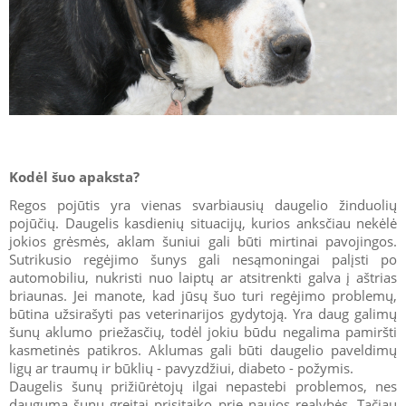
Kodėl šuo apaksta?
Regos pojūtis yra vienas svarbiausių daugelio žinduolių
pojūčių. Daugelis kasdienių situacijų, kurios anksčiau nekėlė
jokios grėsmės, aklam šuniui gali būti mirtinai pavojingos.
Sutrikusio regėjimo šunys gali nesąmoningai palįsti po
automobiliu, nukristi nuo laiptų ar atsitrenkti galva į aštrias
briaunas. Jei manote, kad jūsų šuo turi regėjimo problemų,
būtina užsirašyti pas veterinarijos gydytoją. Yra daug galimų
šunų aklumo priežasčių, todėl jokiu būdu negalima pamiršti
kasmetinės patikros. Aklumas gali būti daugelio paveldimų
ligų ar traumų ir būklių - pavyzdžiui, diabeto - požymis.
Daugelis šunų prižiūrėtojų ilgai nepastebi problemos, nes
dauguma šunų greitai prisitaiko prie naujos realybės. Tačiau