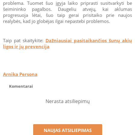
problema. Tuomet šuo įgyja laiko priprasti susitvarkyti be
šeimininko pagalbos. Daugeliu atvejų, kai aklumas
progresuoja lėtai, šuo taip gerai prisitaiko prie naujos
realybės, kad jo globėjas ilgai nepastebi problemos.
Taip pat skaitykite:
Dažniausiai pasitaikančios šunų akių
ligos ir jų prevencija
Arnika Persona
Komentarai
Nerasta atsiliepimų
NAUJAS ATSILIEPIMAS