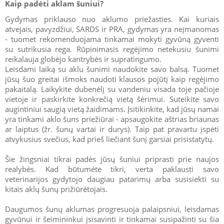
Kaip padėti aklam šuniui?
Gydymas priklauso nuo aklumo priežasties. Kai kuriais
atvejais, pavyzdžiui, SARDS ir PRA, gydymas yra neįmanomas
- tuomet rekomenduojama tinkamai mokyti gyvūną gyventi
su sutrikusia rega. Rūpinimasis regėjimo netekusiu šunimi
reikalauja globėjo kantrybės ir supratingumo.
Leisdami laiką su aklu šunimi naudokite savo balsą. Tuomet
jūsų šuo greitai išmoks naudoti klausos pojūtį kaip regėjimo
pakaitalą. Laikykite dubenėlį su vandeniu visada toje pačioje
vietoje ir paskirkite konkrečią vietą šėrimui. Suteikite savo
augintiniui saugią vietą žaidimams. Įsitikinkite, kad jūsų namai
yra tinkami aklo šuns priežiūrai - apsaugokite aštrias briaunas
ar laiptus (žr. šunų vartai ir durys). Taip pat pravartu įspėti
atvykusius svečius, kad prieš liečiant šunį garsiai prisistatytų.
Šie žingsniai tikrai padės jūsų šuniui priprasti prie naujos
realybės. Kad būtumėte tikri, verta paklausti savo
veterinarijos gydytojo daugiau patarimų arba susisiekti su
kitais aklų šunų prižiūrėtojais.
Daugumos šunų aklumas progresuoja palaipsniui, leisdamas
gyvūnui ir šeimininkui įsisavinti ir tinkamai susipažinti su šia