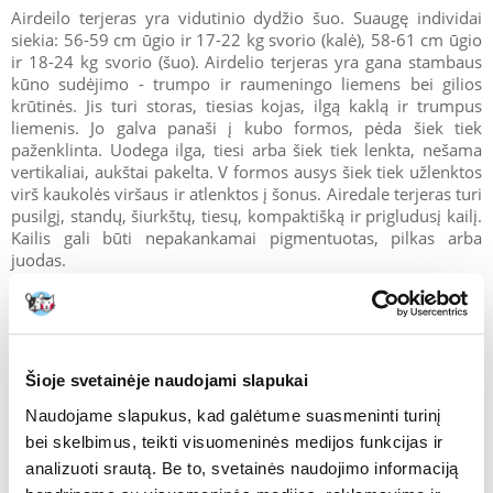
Airdeilo terjeras yra vidutinio dydžio šuo. Suaugę individai
siekia: 56-59 cm ūgio ir 17-22 kg svorio (kalė), 58-61 cm ūgio
ir 18-24 kg svorio (šuo). Airdelio terjeras yra gana stambaus
kūno sudėjimo - trumpo ir raumeningo liemens bei gilios
krūtinės. Jis turi storas, tiesias kojas, ilgą kaklą ir trumpus
liemenis. Jo galva panaši į kubo formos, pėda šiek tiek
paženklinta. Uodega ilga, tiesi arba šiek tiek lenkta, nešama
vertikaliai, aukštai pakelta. V formos ausys šiek tiek užlenktos
virš kaukolės viršaus ir atlenktos į šonus. Airedale terjeras turi
pusilgį, standų, šiurkštų, tiesų, kompaktišką ir prigludusį kailį.
Kailis gali būti nepakankamai pigmentuotas, pilkas arba
juodas.
Airedale terjeras - elgsena ir charakteris
Šioje svetainėje naudojami slapukai
Šios veislės šuo nebus gera idėja pirmajam šuniui. Airedale
Naudojame slapukus, kad galėtume suasmeninti turinį
terjerai pasižymi dideliu savarankiškumu. Jie gana užsispyrę ir
bei skelbimus, teikti visuomeninės medijos funkcijas ir
protingi. Jie greitai mokosi, tačiau pats mokymas, kad būtų
analizuoti srautą. Be to, svetainės naudojimo informaciją
veiksmingas, reikalauja globėjo patirties ir kantrybės. Šunį