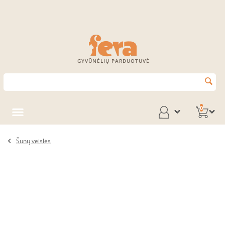
GYVŪNĖLIŲ PARDUOTUVĖ
0
Šunų veislės