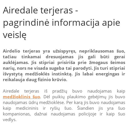
Airedale terjeras -
pagrindinė informacija apie
veislę
Airdelio terjeras yra užsispyręs, nepriklausomas šuo,
tačiau tinkamai dresuojamas jis gali būti gerai
auklėjamas. Jis stipriai prisiriša prie žmogaus šeimos
narių, nors ne visada sugeba tai parodyti. Jis turi stipriai
išvystytą medžioklės instinktą. Jis labai energingas ir
reikalauja daug fizinio krūvio.
Airedale terjeras iš pradžių buvo naudojamas kaip
medžioklinis šuo
. Dėl puikių plaukimo gebėjimų jis buvo
naudojamas ūdrų medžioklėse. Per karą jis buvo naudojamas
kaip medicininis ir ryšių šuo. Šiandien jis yra šuo
kompanionas, dažnai naudojamas policijoje ir kaip šuo
vedlys.