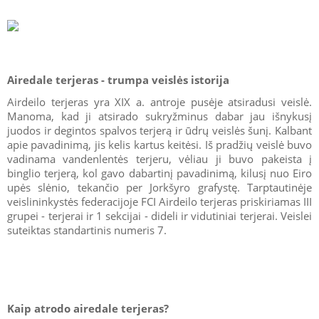
Airedale terjeras - trumpa veislės istorija
Airdeilo terjeras yra XIX a. antroje pusėje atsiradusi veislė.
Manoma, kad ji atsirado sukryžminus dabar jau išnykusį
juodos ir degintos spalvos terjerą ir ūdrų veislės šunį. Kalbant
apie pavadinimą, jis kelis kartus keitėsi. Iš pradžių veislė buvo
vadinama vandenlentės terjeru, vėliau ji buvo pakeista į
binglio terjerą, kol gavo dabartinį pavadinimą, kilusį nuo Eiro
upės slėnio, tekančio per Jorkšyro grafystę. Tarptautinėje
veislininkystės federacijoje FCI Airdeilo terjeras priskiriamas III
grupei - terjerai ir 1 sekcijai - dideli ir vidutiniai terjerai. Veislei
suteiktas standartinis numeris 7.
Kaip atrodo airedale terjeras?