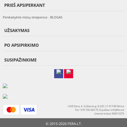
PRIEŠ APSIPERKANT
Perskaitykite mūsų straipsnius - BLOGAS
UŽSAKYMAS
PO APSIPIRKIMO
SUSIPAŽINKIME
UAB Etina, A. Goštauto g. 8-220, LT-01108 Vilnius
Tel: +370 700 449 79, El.paštas:
info@fera.lt
Įmonės kodas 304013375
© 2015-2026 FERA.LT.