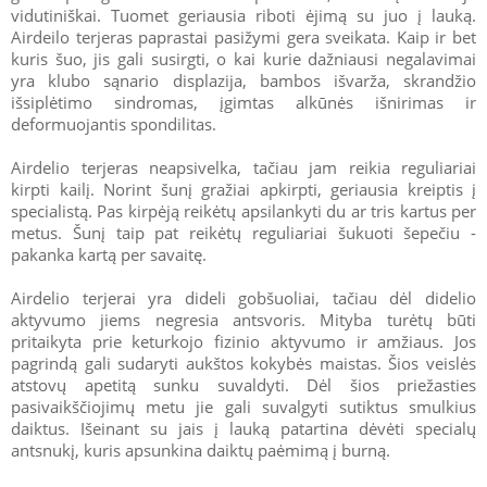
vidutiniškai. Tuomet geriausia riboti ėjimą su juo į lauką.
Airdeilo terjeras paprastai pasižymi gera sveikata. Kaip ir bet
kuris šuo, jis gali susirgti, o kai kurie dažniausi negalavimai
yra klubo sąnario displazija, bambos išvarža, skrandžio
išsiplėtimo sindromas, įgimtas alkūnės išnirimas ir
deformuojantis spondilitas.
Airdelio terjeras neapsivelka, tačiau jam reikia reguliariai
kirpti kailį. Norint šunį gražiai apkirpti, geriausia kreiptis į
specialistą. Pas kirpėją reikėtų apsilankyti du ar tris kartus per
metus. Šunį taip pat reikėtų reguliariai šukuoti šepečiu -
pakanka kartą per savaitę.
Airdelio terjerai yra dideli gobšuoliai, tačiau dėl didelio
aktyvumo jiems negresia antsvoris. Mityba turėtų būti
pritaikyta prie keturkojo fizinio aktyvumo ir amžiaus. Jos
pagrindą gali sudaryti aukštos kokybės maistas. Šios veislės
atstovų apetitą sunku suvaldyti. Dėl šios priežasties
pasivaikščiojimų metu jie gali suvalgyti sutiktus smulkius
daiktus. Išeinant su jais į lauką patartina dėvėti specialų
antsnukį, kuris apsunkina daiktų paėmimą į burną.