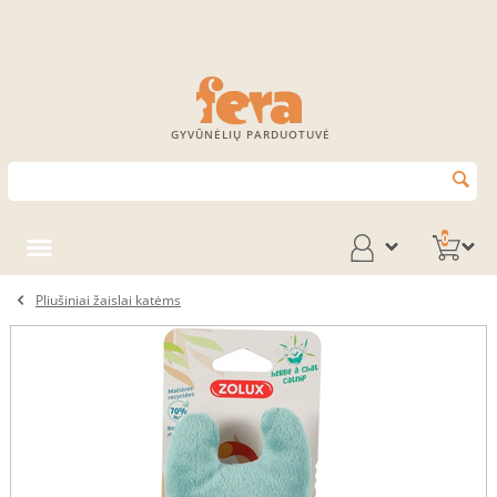
GYVŪNĖLIŲ PARDUOTUVĖ
0
Pliušiniai žaislai katėms