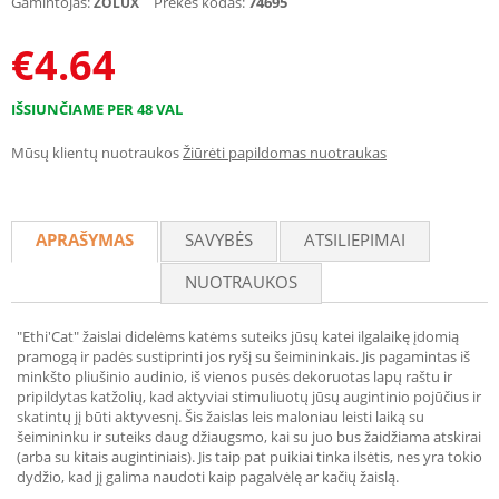
Gamintojas:
Prekės kodas:
74695
ZOLUX
€
4.64
IŠSIUNČIAME PER 48 VAL
Mūsų klientų nuotraukos
Žiūrėti papildomas nuotraukas
APRAŠYMAS
SAVYBĖS
ATSILIEPIMAI
NUOTRAUKOS
"Ethi'Cat" žaislai didelėms katėms suteiks jūsų katei ilgalaikę įdomią
pramogą ir padės sustiprinti jos ryšį su šeimininkais. Jis pagamintas iš
minkšto pliušinio audinio, iš vienos pusės dekoruotas lapų raštu ir
pripildytas katžolių, kad aktyviai stimuliuotų jūsų augintinio pojūčius ir
skatintų jį būti aktyvesnį. Šis žaislas leis maloniau leisti laiką su
šeimininku ir suteiks daug džiaugsmo, kai su juo bus žaidžiama atskirai
(arba su kitais augintiniais). Jis taip pat puikiai tinka ilsėtis, nes yra tokio
dydžio, kad jį galima naudoti kaip pagalvėlę ar kačių žaislą.