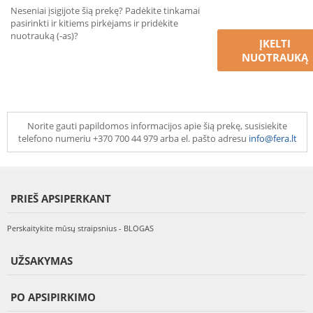
Neseniai įsigijote šią prekę? Padėkite tinkamai
pasirinkti ir kitiems pirkėjams ir pridėkite
nuotrauką (-as)?
ĮKELTI
NUOTRAUKĄ
Norite gauti papildomos informacijos apie šią prekę, susisiekite
telefono numeriu +370 700 44 979 arba el. pašto adresu
info@fera.lt
PRIEŠ APSIPERKANT
Perskaitykite mūsų straipsnius - BLOGAS
UŽSAKYMAS
PO APSIPIRKIMO