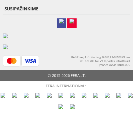
SUSIPAŽINKIME
UAB Etina, A. Goštauto g. 8-220, LT-01108 Vilnius
Tel: +370 700 449 79, El.paštas:
info@fera.lt
Įmonės kodas 304013375
© 2015-2026 FERA.LT.
FERA INTERNATIONAL: