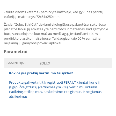
- skirta visoms katėms - pamirkyta katžolėje, kad gyvūnas patirtų
euforiją - matmenys: 72x51x250 mm
Žaislai "Zolux Ethi'Cat" tiekiami ekologiškose pakuotėse, sukurtose
planetos labui. Jų etiketės yra perdirbtos ir mažesnės, kad gamyboje
būtų sunaudojama kuo mažiau medžiagų. Jie siunčiami 100 %
perdirbto plastiko maišeliuose. Tai daugiau kaip 50 % sumažina
neigiamą jų gamybos poveikį aplinkai.
Parametrai
GAMINTOJAS:
ZOLUX
Kokios yra prekių vertinimo taisyklės?
Produktą gali vertinti tik registruoti FERA.LT klientai, kurie jį
įsigijo. Žvaigždučių įvertinimas yra visų įvertinimų vidurkis.
Patikrinę atsiliepimus, paskelbsime ir teigiamus, ir neigiamus
atsiliepimus.