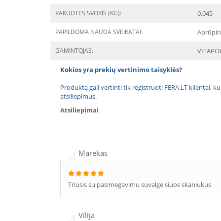
PAKUOTĖS SVORIS (KG):
0.045
PAPILDOMA NAUDA SVEIKATAI:
Aprūpin
GAMINTOJAS:
VITAPO
Kokios yra prekių vertinimo taisyklės?
Produktą gali vertinti tik registruoti FERA.LT klientai, k
atsiliepimus.
Atsiliepimai
Marekas
Triusis su pasimegavimu suvalge siuos skaniukus
Vilija