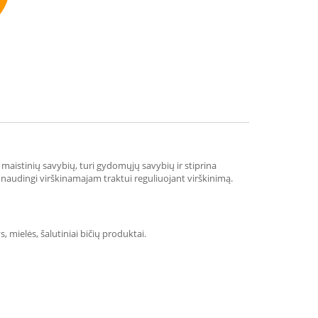
mmend
maistinių savybių, turi gydomųjų savybių ir stiprina
e naudingi virškinamajam traktui reguliuojant virškinimą.
, mielės, šalutiniai bičių produktai.