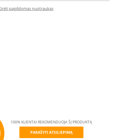
iūrėti papildomas nuotraukas
100% KLIENTAI REKOMENDUOJA ŠĮ PRODUKTĄ
PARAŠYTI ATSILIEPIMĄ