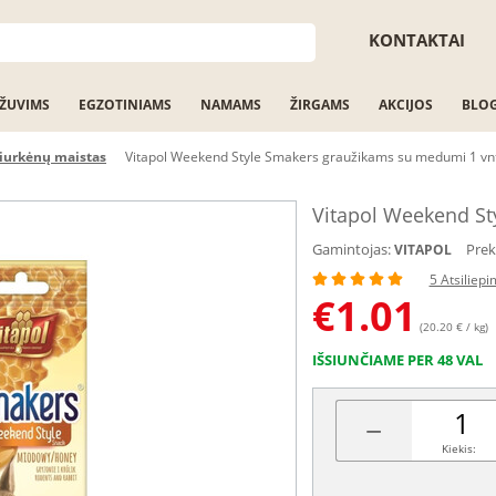
KONTAKTAI
ŽUVIMS
EGZOTINIAMS
NAMAMS
ŽIRGAMS
AKCIJOS
BLO
iurkėnų maistas
Vitapol Weekend Style Smakers graužikams su medumi 1 vn
Vitapol Weekend St
Gamintojas:
Prek
VITAPOL
5 Atsiliepi
€
1.01
(20.20 € / kg)
IŠSIUNČIAME PER 48 VAL
−
Kiekis: