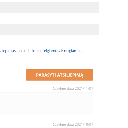
atsiliepimus, paskelbsime ir teigiamus, ir neigiamus
PARAŠYTI ATSILIEPIMĄ
išdavimo data 2021/11/07
išdavimo data 2021/10/07