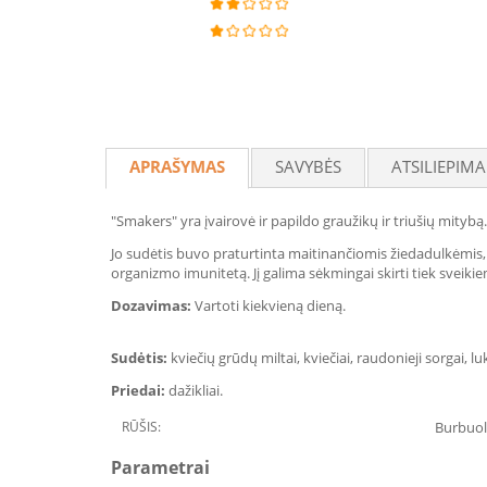
APRAŠYMAS
SAVYBĖS
ATSILIEPIMA
"Smakers" yra įvairovė ir papildo graužikų ir triušių mitybą.
Jo sudėtis buvo praturtinta maitinančiomis žiedadulkėmis, 
organizmo imunitetą. Jį galima sėkmingai skirti tiek sveiki
Dozavimas:
Vartoti kiekvieną dieną.
Sudėtis:
kviečių grūdų miltai, kviečiai, raudonieji sorgai, l
Priedai:
dažikliai.
RŪŠIS:
Burbuol
Parametrai