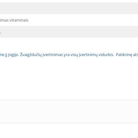
imas vitaminais
L
urie jį įsigijo. Žvaigždučių įvertinimas yra visų įvertinimų vidurkis. Patikrinę 