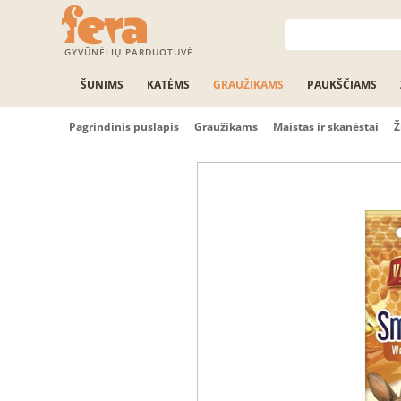
GYVŪNĖLIŲ PARDUOTUVĖ
ŠUNIMS
KATĖMS
GRAUŽIKAMS
PAUKŠČIAMS
Pagrindinis puslapis
Graužikams
Maistas ir skanėstai
Ž