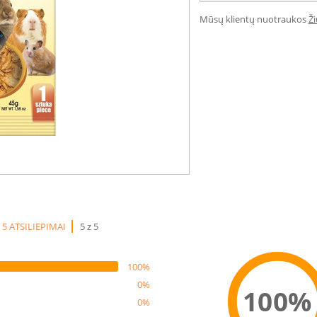
Mūsų klientų nuotraukos
Ž
5 ATSILIEPIMAI
5 z 5
100%
0%
100%
0%