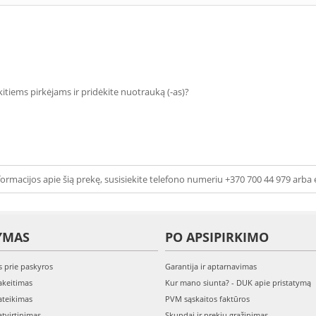
 kitiems pirkėjams ir pridėkite nuotrauką (-as)?
ormacijos apie šią prekę, susisiekite telefono numeriu +370 700 44 979 arba 
YMAS
PO APSIPIRKIMO
s prie paskyros
Garantija ir aptarnavimas
keitimas
Kur mano siunta? - DUK apie pristatymą
teikimas
PVM sąskaitos faktūros
tvirtinimas
Skundai ir prekių grąžinimas