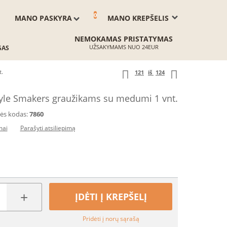
0
MANO PASKYRA
MANO KREPŠELIS
NEMOKAMAS PRISTATYMAS
UŽSAKYMAMS NUO 24EUR
GAS
t.
121
iš
124
yle Smakers graužikams su medumi 1 vnt.
ės kodas:
7860
mai
Parašyti atsiliepimą
+
ĮDĖTI Į KREPŠELĮ
Pridėti į norų sąrašą