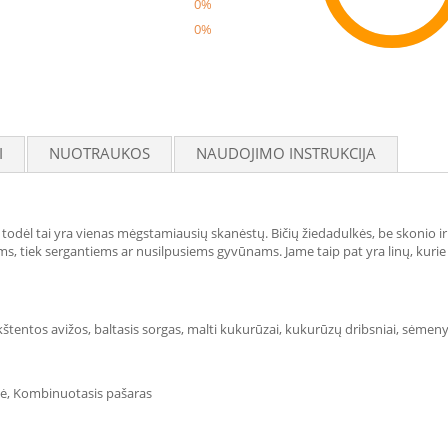
0%
0%
Reco
I
NUOTRAUKOS
NAUDOJIMO INSTRUKCIJA
todėl tai yra vienas mėgstamiausių skanėstų. Bičių žiedadulkės, be skonio ir 
ems, tiek sergantiems ar nusilpusiems gyvūnams. Jame taip pat yra linų, kuri
ukštentos avižos, baltasis sorgas, malti kukurūzai, kukurūzų dribsniai, sėmenys
ė, Kombinuotasis pašaras