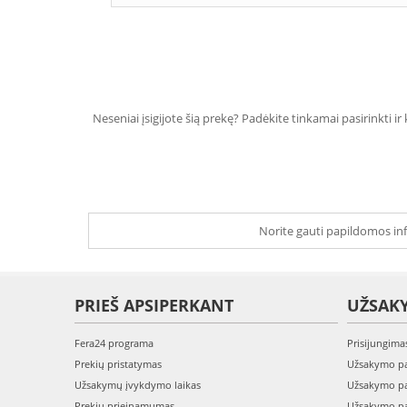
Neseniai įsigijote šią prekę? Padėkite tinkamai pasirinkti ir
Norite gauti papildomos inf
PRIEŠ APSIPERKANT
UŽSAK
Fera24 programa
Prisijungima
Prekių pristatymas
Užsakymo pa
Užsakymų įvykdymo laikas
Užsakymo pa
Prekių prieinamumas
Užsakymo pa