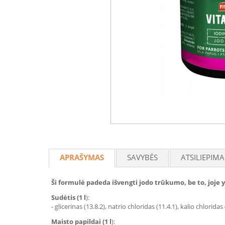
APRAŠYMAS
SAVYBĖS
ATSILIEPIMA
Ši formulė padeda išvengti jodo trūkumo, be to, joje
Sudėtis (1 l
):
- glicerinas (13.8.2), natrio chloridas (11.4.1), kalio chloridas 
Maisto papildai (1 l
):