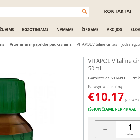
KONTAKTAI
ŽUVIMS
EGZOTINIAMS
NAMAMS
ŽIRGAMS
AKCIJOS
BLO
žis
Vitaminai ir papildai paukščiams
VITAPOL Vitaline cinkas + jodas eg
VITAPOL Vitaline c
50ml
Gamintojas:
Prek
VITAPOL
Parašyti atsiliepimą
€
10.17
(20.34 € /
IŠSIUNČIAME PER 48 VAL
−
Kiekis: