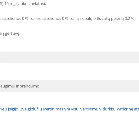
5) 15 mg (cinko chelatas).
ląstelienos 0 %, žalios ląstelienos 0 %, žalių riebalų 0 %, žalių pelenų 0,2 %.
i į gertuvę.
L
augimui ir brandumo
urie jį įsigijo. Žvaigždučių įvertinimas yra visų įvertinimų vidurkis. Patikrinę 