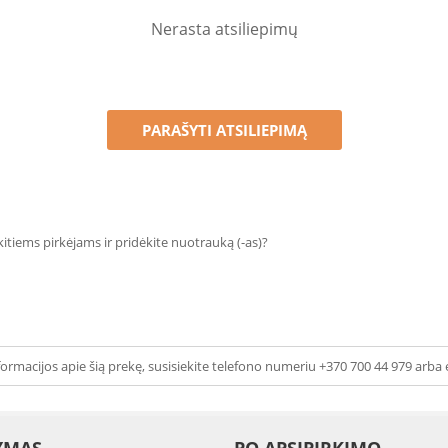
Nerasta atsiliepimų
PARAŠYTI ATSILIEPIMĄ
 kitiems pirkėjams ir pridėkite nuotrauką (-as)?
ormacijos apie šią prekę, susisiekite telefono numeriu +370 700 44 979 arba 