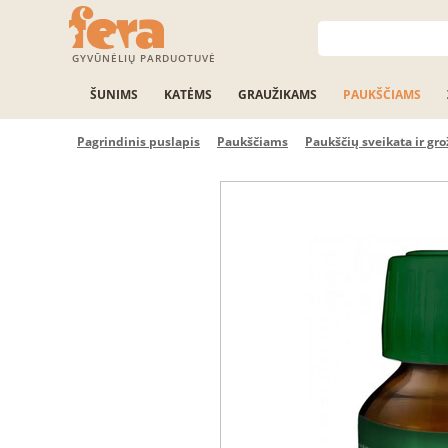
GYVŪNĖLIŲ PARDUOTUVĖ
ŠUNIMS
KATĖMS
GRAUŽIKAMS
PAUKŠČIAMS
Pagrindinis puslapis
Paukščiams
Paukščių sveikata ir gro