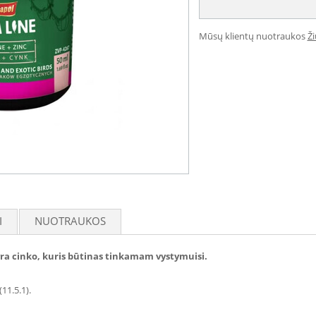
Mūsų klientų nuotraukos
Ž
I
NUOTRAUKOS
 yra cinko, kuris būtinas tinkamam vystymuisi.
(11.5.1).