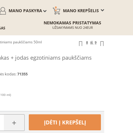
0
MANO PASKYRA
MANO KREPŠELIS
NEMOKAMAS PRISTATYMAS
UŽSAKYMAMS NUO 24EUR
GAS
zotiniams paukščiams 50ml
8
iš
9
inkas + jodas egzotiniams paukščiams
ės kodas:
71355
 100 ml)
+
ĮDĖTI Į KREPŠELĮ