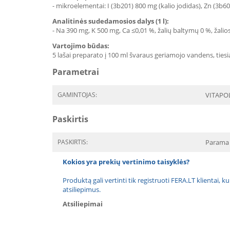
- mikroelementai: I (3b201) 800 mg (kalio jodidas), Zn (3b60
Analitinės sudedamosios dalys (1 l):
- Na 390 mg, K 500 mg, Ca ≤0,01 %, žalių baltymų 0 %, žalios 
Vartojimo būdas:
5 lašai preparato į 100 ml švaraus geriamojo vandens, tiesia
Parametrai
GAMINTOJAS:
VITAPO
Paskirtis
PASKIRTIS:
Parama 
Kokios yra prekių vertinimo taisyklės?
Produktą gali vertinti tik registruoti FERA.LT klientai, k
atsiliepimus.
Atsiliepimai