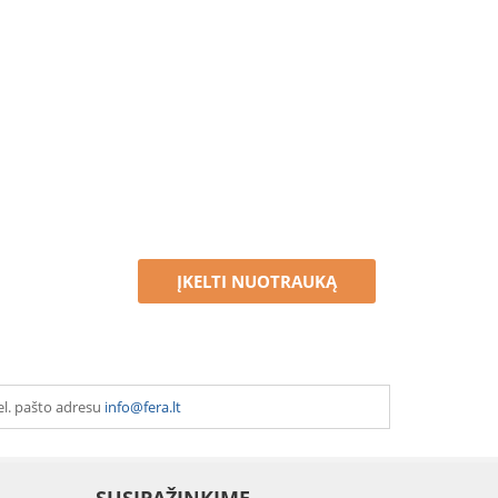
ĮKELTI NUOTRAUKĄ
el. pašto adresu
info@fera.lt