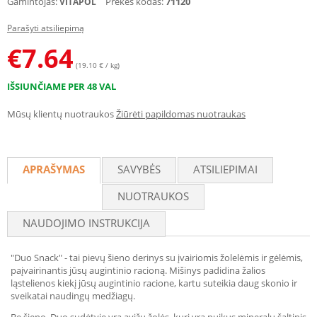
Gamintojas:
Prekės kodas:
71120
VITAPOL
Parašyti atsiliepimą
€
7.64
(19.10 € / kg)
IŠSIUNČIAME PER 48 VAL
Mūsų klientų nuotraukos
Žiūrėti papildomas nuotraukas
APRAŠYMAS
SAVYBĖS
ATSILIEPIMAI
NUOTRAUKOS
NAUDOJIMO INSTRUKCIJA
"Duo Snack" - tai pievų šieno derinys su įvairiomis žolelėmis ir gėlėmis,
paįvairinantis jūsų augintinio racioną. Mišinys padidina žalios
ląstelienos kiekį jūsų augintinio racione, kartu suteikia daug skonio ir
sveikatai naudingų medžiagų.