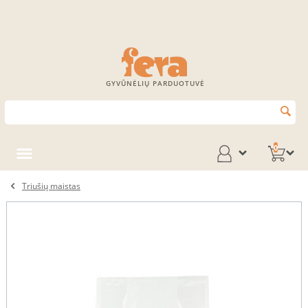
GYVŪNĖLIŲ PARDUOTUVĖ
0
Triušių maistas