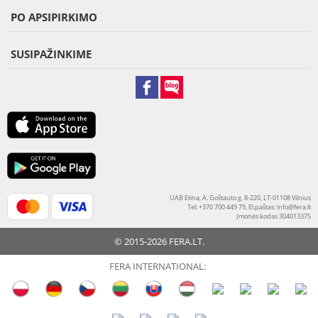
PO APSIPIRKIMO
SUSIPAŽINKIME
UAB Etina, A. Goštauto g. 8-220, LT-01108 Vilnius
Tel: +370 700 449 79, El.paštas:
info@fera.lt
Įmonės kodas 304013375
© 2015-2026 FERA.LT.
FERA INTERNATIONAL: