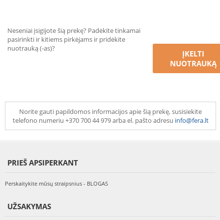
Neseniai įsigijote šią prekę? Padėkite tinkamai
pasirinkti ir kitiems pirkėjams ir pridėkite
nuotrauką (-as)?
ĮKELTI
NUOTRAUKĄ
Norite gauti papildomos informacijos apie šią prekę, susisiekite
telefono numeriu +370 700 44 979 arba el. pašto adresu
info@fera.lt
PRIEŠ APSIPERKANT
Perskaitykite mūsų straipsnius - BLOGAS
UŽSAKYMAS