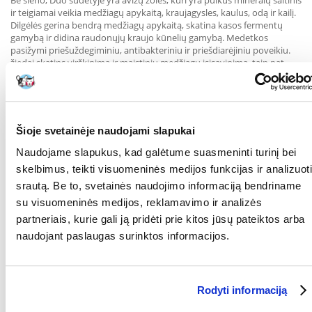
Be šieno, Duo sudėtyje yra avižų žolės, kuri yra puikus mineralų šaltinis
ir teigiamai veikia medžiagų apykaitą, kraujagysles, kaulus, odą ir kailį.
Dilgėlės gerina bendrą medžiagų apykaitą, skatina kasos fermentų
gamybą ir didina raudonųjų kraujo kūnelių gamybą. Medetkos
pasižymi priešuždegiminiu, antibakteriniu ir priešdiarėjiniu poveikiu.
žiedai skatins virškinimą ir maistinių medžiagų įsisavinimą, taip pat
pasižymi diastazinėmis savybėmis. Medetkų žiedai pasižymi diuretiniu
poveikiu, reguliuoja spazmines virškinamojo trakto būkles ir apsaugo
nuo skrandžio gleivinės pažeidimų.
Papildomas pašaras.
Šioje svetainėje naudojami slapukai
Sudėtis: avižų žolė (20 %), pievų šienas (15 %), džiovinti kiaulpienių
Naudojame slapukus, kad galėtume suasmeninti turinį bei
lapai, džiovinti dirviniai asiūkliai, džiovintos liucernos (8 %), džiovintos
dobilų žolės (7 %), džiovintos dilgėlės, liepų lapai, džiovinti medetkų
skelbimus, teikti visuomeninės medijos funkcijas ir analizuoti
žiedai (4 %), džiovinti blindės žiedai, džiovinti rožių žiedlapiai.
srautą. Be to, svetainės naudojimo informaciją bendriname
Analitinės sudedamosios dalys: žalių baltymų min. 11,4 %, neapdoroti
su visuomeninės medijos, reklamavimo ir analizės
riebalai min. 0 %, žalia ląsteliena maks. 33,7 %, žali pelenai maks. 10,46
partneriais, kurie gali ją pridėti prie kitos jūsų pateiktos arba
%, drėgmės maks. 12%.
naudojant paslaugas surinktos informacijos.
RŪŠIS:
Džiovintos žolės
Parametrai
Rodyti informaciją
PAKUOTĖS SVORIS
0.4