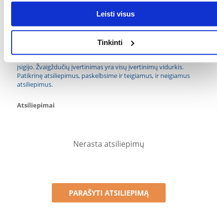
(KG):
Leisti visus
GAMINTOJAS:
VITAPOL
Kokios yra prekių vertinimo taisyklės?
Tinkinti
Produktą gali vertinti tik registruoti FERA.LT klientai, kurie jį
įsigijo. Žvaigždučių įvertinimas yra visų įvertinimų vidurkis.
Patikrinę atsiliepimus, paskelbsime ir teigiamus, ir neigiamus
atsiliepimus.
Atsiliepimai
Nerasta atsiliepimų
PARAŠYTI ATSILIEPIMĄ