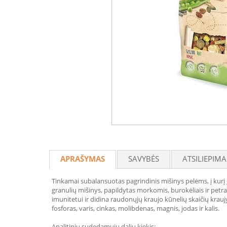
APRAŠYMAS
SAVYBĖS
ATSILIEPIMA
Tinkamai subalansuotas pagrindinis mišinys pelėms, į kurį 
granulių mišinys, papildytas morkomis, burokėliais ir petražo
imunitetui ir didina raudonųjų kraujo kūnelių skaičių kraujyj
fosforas, varis, cinkas, molibdenas, magnis, jodas ir kalis.
Analitinių sudedamųjų dalių kiekis: