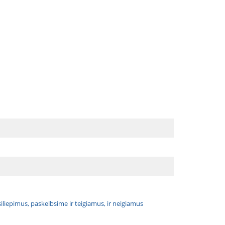
atsiliepimus, paskelbsime ir teigiamus, ir neigiamus