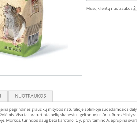
Mūsų klientų nuotraukos
Ž
I
NUOTRAUKOS
įeina pagrindinės graužikų mitybos natūralioje aplinkoje sudedamosios dalys
lėmis. Visa tai praturtinta pelių skanėstu - geltonuoju sūriu. Burokėliai yra B,
e. Morkos, turinčios daug beta karotino, t. y. provitamino A, aprūpina svarbiai