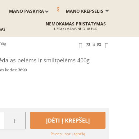
0
MANO PASKYRA
MANO KREPŠELIS
NEMOKAMAS PRISTATYMAS
UŽSAKYMAMS NUO 18 EUR
GAS
400g
73
iš
92
ėdalas pelėms ir smiltpelėms 400g
ės kodas:
7690
+
ĮDĖTI Į KREPŠELĮ
Pridėti į norų sąrašą