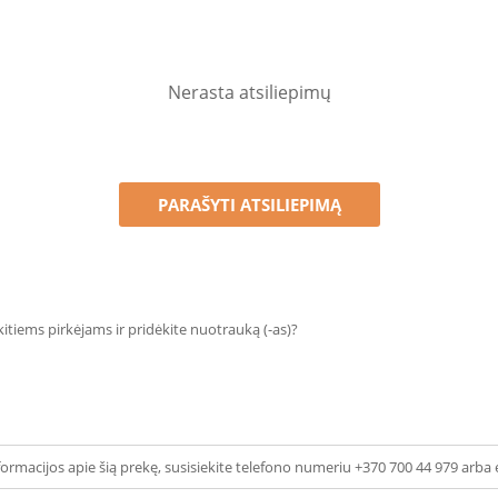
Nerasta atsiliepimų
PARAŠYTI ATSILIEPIMĄ
 kitiems pirkėjams ir pridėkite nuotrauką (-as)?
ormacijos apie šią prekę, susisiekite telefono numeriu +370 700 44 979 arba 