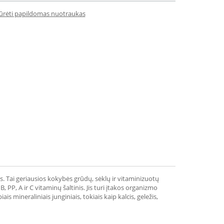
iūrėti papildomas nuotraukas
. Tai geriausios kokybės grūdų, sėklų ir vitaminizuotų
 PP, A ir C vitaminų šaltinis. Jis turi įtakos organizmo
s mineraliniais junginiais, tokiais kaip kalcis, geležis,