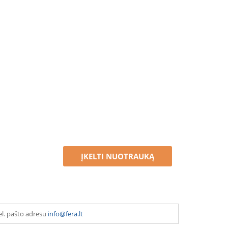
ĮKELTI NUOTRAUKĄ
el. pašto adresu
info@fera.lt