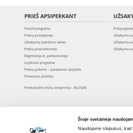
PRIEŠ APSIPERKANT
UŽSAK
Fera24 programa
Prisijungima
Prekių pristatymas
Užsakymo pa
Užsakymų įvykdymo laikas
Užsakymo pa
Prekių prieinamumas
Užsakymo pa
Registracija el. parduotuvėje
Lojalumo programa
Prekių pirkimo – pardavimo taisyklės
Privatumo politika
Perskaitykite mūsų straipsnius - BLOGAS
Šioje svetainėje naudojam
Naudojame slapukus, kad g