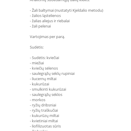
- Žali baltymai (nustatyti Kjeldalio metodu)
- žalios ląstelienos
- žalias aliejus ir riebalai
- žali pelenai
Vartojimas per parą.
Sudėtis:
- Sudėtis: kviečiai
- miežiai
- kviečių sėlenos
- saulėgrąžų sėklų rupiniai
- liucernų miltai
- kukurūzai
- smulkinti kukurūzai
- saulėgrąžų sėklos
- morkos
- ryžių dribsniai
- ryžių traškučiai
- kukurūzų miltai
- kvietiniai miltai
- liofilizuotas sūris