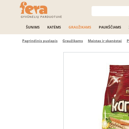
GYVŪNĖLIŲ PARDUOTUVĖ
ŠUNIMS
KATĖMS
GRAUŽIKAMS
PAUKŠČIAMS
Pagrindinis puslapis
Graužikams
Maistas ir skanėstai
P