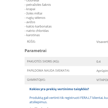
- čiobreliai
- petražolės šaknis
- krapai
- žolės miltai
- rugių sėlenos
- avižos
- kalcio karbonatas
- natrio chloridas
- karotinas
RŪŠIS:
Visavert
Parametrai
PAKUOTĖS SVORIS (KG):
0.4
PAPILDOMA NAUDA SVEIKATAI:
Aprūpin
GAMINTOJAS:
VITAPO
Kokios yra prekių vertinimo taisyklės?
Produktą gali vertinti tik registruoti FERA.LT klientai, k
atsiliepimus.