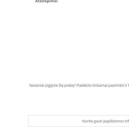
Atsiliepimai
Neseniai įsigijote šią prekę? Padėkite tinkamai pasirinkti ir
Norite gauti papildomos inf