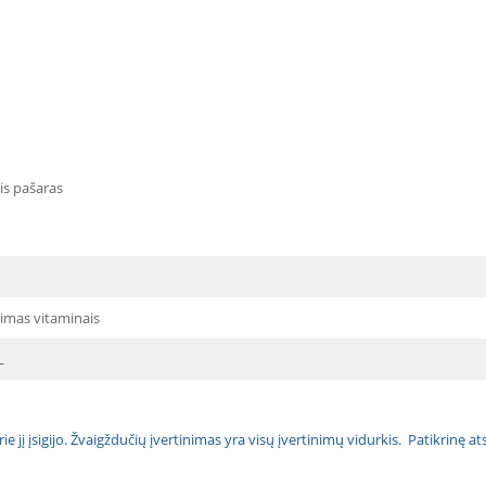
is pašaras
imas vitaminais
L
urie jį įsigijo. Žvaigždučių įvertinimas yra visų įvertinimų vidurkis. Patikrinę 