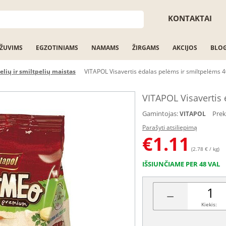
KONTAKTAI
ŽUVIMS
EGZOTINIAMS
NAMAMS
ŽIRGAMS
AKCIJOS
BLO
elių ir smiltpelių maistas
VITAPOL Visavertis ėdalas pelėms ir smiltpelėms 
VITAPOL Visavertis 
Gamintojas:
Prek
VITAPOL
Parašyti atsiliepimą
€
1.11
(2.78 € / kg)
IŠSIUNČIAME PER 48 VAL
−
Kiekis: