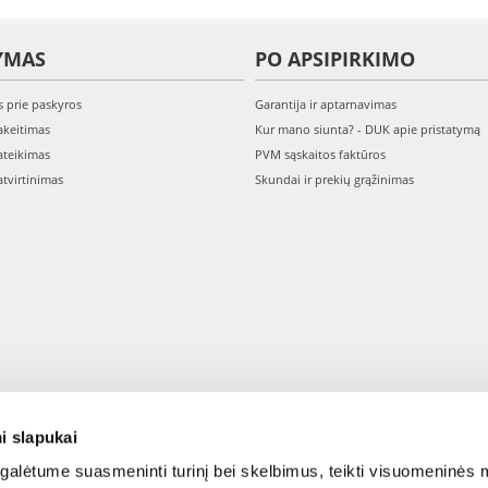
YMAS
PO APSIPIRKIMO
s prie paskyros
Garantija ir aptarnavimas
keitimas
Kur mano siunta? - DUK apie pristatymą
teikimas
PVM sąskaitos faktūros
tvirtinimas
Skundai ir prekių grąžinimas
i slapukai
alėtume suasmeninti turinį bei skelbimus, teikti visuomeninės m