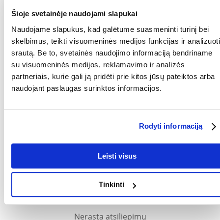
Siekiant užtikrinti tinkamą
Šioje svetainėje naudojami slapukai
Gerai narvo higienai užtikrinti rekomenduojama smėlį keisti 2-3 kartus
Naudojame slapukus, kad galėtume suasmeninti turinį bei
per savaitę.
skelbimus, teikti visuomeninės medijos funkcijas ir analizuoti
Parametrai
srautą. Be to, svetainės naudojimo informaciją bendriname
su visuomeninės medijos, reklamavimo ir analizės
PAKUOTĖS SVORIS
1.5
(KG):
partneriais, kurie gali ją pridėti prie kitos jūsų pateiktos arba
naudojant paslaugas surinktos informacijos.
GAMINTOJAS:
VITAPOL
Kokios yra prekių vertinimo taisyklės?
Rodyti informaciją
Produktą gali vertinti tik registruoti FERA.LT klientai, kurie jį
įsigijo. Žvaigždučių įvertinimas yra visų įvertinimų vidurkis.
Patikrinę atsiliepimus, paskelbsime ir teigiamus, ir neigiamus
Leisti visus
atsiliepimus.
Atsiliepimai
Tinkinti
Nerasta atsiliepimų