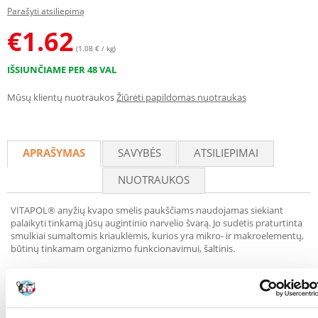
Parašyti atsiliepimą
€
1.62
(1.08 € / kg)
IŠSIUNČIAME PER 48 VAL
Mūsų klientų nuotraukos
Žiūrėti papildomas nuotraukas
APRAŠYMAS
SAVYBĖS
ATSILIEPIMAI
NUOTRAUKOS
VITAPOL® anyžių kvapo smėlis paukščiams naudojamas siekiant
palaikyti tinkamą jūsų augintinio narvelio švarą. Jo sudėtis praturtinta
smulkiai sumaltomis kriauklėmis, kurios yra mikro- ir makroelementų,
būtinų tinkamam organizmo funkcionavimui, šaltinis.
Sudėtis:
smėlis, smulkinti austrių kiautai 1 %.
Priedai: jusliniai priedai: anyžių kvapioji medžiaga.