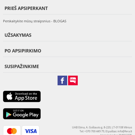
PRIEŠ APSIPERKANT
Perskaitykite mūsų straipsnius - BLOGAS
UŽSAKYMAS
PO APSIPIRKIMO
SUSIPAŽINKIME
UAB Etina, A. Goštauto g. 8-220, LT-01108 Vilnius
Tel: +370 700 449 79, El.paštas:
info@fera.lt