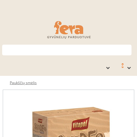
GYVŪNĖLIŲ PARDUOTUVĖ
0
Paukščių smėlis