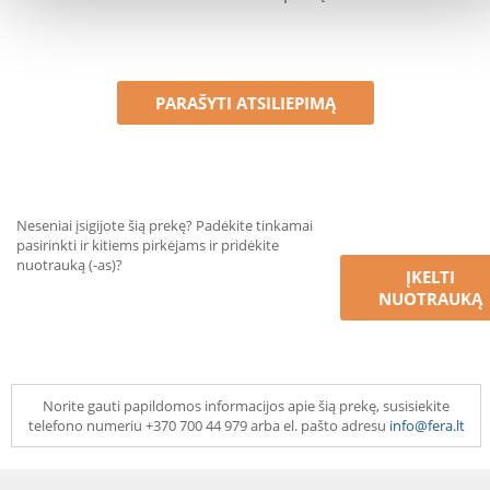
PARAŠYTI ATSILIEPIMĄ
Neseniai įsigijote šią prekę? Padėkite tinkamai
pasirinkti ir kitiems pirkėjams ir pridėkite
nuotrauką (-as)?
ĮKELTI
NUOTRAUKĄ
Norite gauti papildomos informacijos apie šią prekę, susisiekite
telefono numeriu +370 700 44 979 arba el. pašto adresu
info@fera.lt