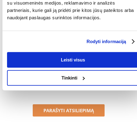
GAMINTOJAS:
VITAPOL
su visuomeninės medijos, reklamavimo ir analizės
partneriais, kurie gali ją pridėti prie kitos jūsų pateiktos arba
Kokios yra prekių vertinimo taisyklės?
naudojant paslaugas surinktos informacijos.
Produktą gali vertinti tik registruoti FERA.LT klientai, kurie jį
įsigijo. Žvaigždučių įvertinimas yra visų įvertinimų vidurkis.
Patikrinę atsiliepimus, paskelbsime ir teigiamus, ir neigiamus
Rodyti informaciją
atsiliepimus.
Atsiliepimai
Leisti visus
Tinkinti
Nerasta atsiliepimų
PARAŠYTI ATSILIEPIMĄ