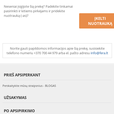
Neseniai įsigijote šią prekę? Padėkite tinkamai
pasirinkti ir kitiems pirkėjams ir pridėkite
nuotrauką (-as)?
ĮKELTI
NUOTRAUKĄ
Norite gauti papildomos informacijos apie šią prekę, susisiekite
telefono numeriu +370 700 44 979 arba el. pašto adresu
info@fera.lt
PRIEŠ APSIPERKANT
Perskaitykite mūsų straipsnius - BLOGAS
UŽSAKYMAS
PO APSIPIRKIMO