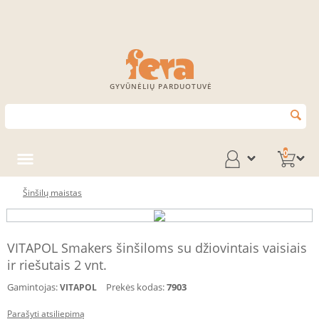
GYVŪNĖLIŲ PARDUOTUVĖ
0
Šinšilų maistas
VITAPOL Smakers šinšiloms su džiovintais vaisiais
ir riešutais 2 vnt.
Gamintojas:
Prekės kodas:
7903
VITAPOL
Parašyti atsiliepimą