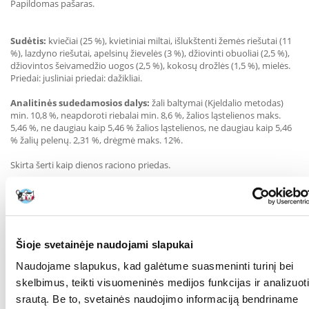
Papildomas pašaras.
Sudėtis:
kviečiai (25 %), kvietiniai miltai, išlukštenti žemės riešutai (11
%), lazdyno riešutai, apelsinų žievelės (3 %), džiovinti obuoliai (2,5 %),
džiovintos šeivamedžio uogos (2,5 %), kokosų drožlės (1,5 %), mielės.
Priedai: jusliniai priedai: dažikliai.
Analitinės sudedamosios dalys:
žali baltymai (Kjeldalio metodas)
min. 10,8 %, neapdoroti riebalai min. 8,6 %, žalios ląstelienos maks.
5,46 %, ne daugiau kaip 5,46 % žalios ląstelienos, ne daugiau kaip 5,46
% žalių pelenų. 2,31 %, drėgmė maks. 12%.
Skirta šerti kaip dienos raciono priedas.
RŪŠIS:
Burbuolė
Parametrai
PAKUOTĖS SVORIS
0.09
Šioje svetainėje naudojami slapukai
(KG):
Naudojame slapukus, kad galėtume suasmeninti turinį bei
PAPILDOMA NAUDA
Aprūpinimas vitaminais
skelbimus, teikti visuomeninės medijos funkcijas ir analizuoti
SVEIKATAI:
srautą. Be to, svetainės naudojimo informaciją bendriname