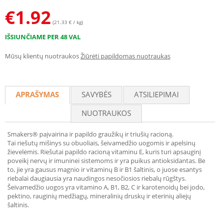
€
1.92
(21.33 € / kg)
IŠSIUNČIAME PER 48 VAL
Mūsų klientų nuotraukos
Žiūrėti papildomas nuotraukas
APRAŠYMAS
SAVYBĖS
ATSILIEPIMAI
NUOTRAUKOS
Smakers® paįvairina ir papildo graužikų ir triušių racioną.
Tai riešutų mišinys su obuoliais, šeivamedžio uogomis ir apelsinų
žievelėmis. Riešutai papildo racioną vitaminu E, kuris turi apsauginį
poveikį nervų ir imuninei sistemoms ir yra puikus antioksidantas. Be
to, jie yra gausus magnio ir vitaminų B ir B1 šaltinis, o juose esantys
riebalai daugiausia yra naudingos nesočiosios riebalų rūgštys.
Šeivamedžio uogos yra vitamino A, B1, B2, C ir karotenoidų bei jodo,
pektino, rauginių medžiagų, mineralinių druskų ir eterinių aliejų
šaltinis.