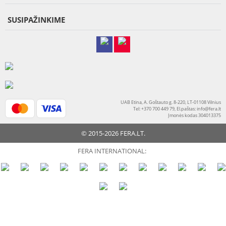
SUSIPAŽINKIME
UAB Etina, A. Goštauto g. 8-220, LT-01108 Vilnius
Tel: +370 700 449 79, El.paštas:
info@fera.lt
Įmonės kodas 304013375
© 2015-2026 FERA.LT.
FERA INTERNATIONAL: