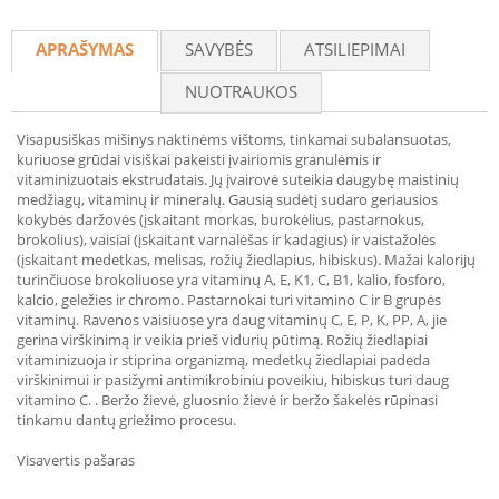
Recommend
APRAŠYMAS
SAVYBĖS
ATSILIEPIMAI
NUOTRAUKOS
Visapusiškas mišinys naktinėms vištoms, tinkamai subalansuotas,
kuriuose grūdai visiškai pakeisti įvairiomis granulėmis ir
vitaminizuotais ekstrudatais. Jų įvairovė suteikia daugybę maistinių
medžiagų, vitaminų ir mineralų. Gausią sudėtį sudaro geriausios
kokybės daržovės (įskaitant morkas, burokėlius, pastarnokus,
brokolius), vaisiai (įskaitant varnalėšas ir kadagius) ir vaistažolės
(įskaitant medetkas, melisas, rožių žiedlapius, hibiskus). Mažai kalorijų
turinčiuose brokoliuose yra vitaminų A, E, K1, C, B1, kalio, fosforo,
kalcio, geležies ir chromo. Pastarnokai turi vitamino C ir B grupės
vitaminų. Ravenos vaisiuose yra daug vitaminų C, E, P, K, PP, A, jie
gerina virškinimą ir veikia prieš vidurių pūtimą. Rožių žiedlapiai
vitaminizuoja ir stiprina organizmą, medetkų žiedlapiai padeda
virškinimui ir pasižymi antimikrobiniu poveikiu, hibiskus turi daug
vitamino C. . Beržo žievė, gluosnio žievė ir beržo šakelės rūpinasi
tinkamu dantų griežimo procesu.
Visavertis pašaras