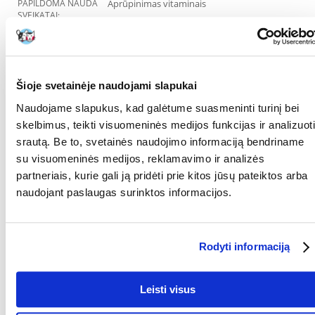
PAPILDOMA NAUDA
Aprūpinimas vitaminais
SVEIKATAI:
GAMINTOJAS:
VITAPOL
Kokios yra prekių vertinimo taisyklės?
Šioje svetainėje naudojami slapukai
Produktą gali vertinti tik registruoti FERA.LT klientai, kurie jį
įsigijo. Žvaigždučių įvertinimas yra visų įvertinimų vidurkis.
Naudojame slapukus, kad galėtume suasmeninti turinį bei
Patikrinę atsiliepimus, paskelbsime ir teigiamus, ir neigiamus
skelbimus, teikti visuomeninės medijos funkcijas ir analizuoti
atsiliepimus.
srautą. Be to, svetainės naudojimo informaciją bendriname
su visuomeninės medijos, reklamavimo ir analizės
Atsiliepimai
partneriais, kurie gali ją pridėti prie kitos jūsų pateiktos arba
PARAŠYTI ATSILIEPIMĄ
naudojant paslaugas surinktos informacijos.
Ernesta
išdavimo data 2023/11/06
Rodyti informaciją
Labai geras vitamu gausybe degu voveriukams
Leisti visus
Violeta
išdavimo data 2023/06/28