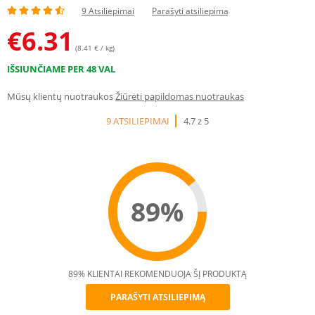
9 Atsiliepimai
Parašyti atsiliepimą
€
6.31
(8.41 € / kg)
IŠSIUNČIAME PER 48 VAL
Mūsų klientų nuotraukos
Žiūrėti papildomas nuotraukas
9 ATSILIEPIMAI
4.7 z 5
89%
89% KLIENTAI REKOMENDUOJA ŠĮ PRODUKTĄ
PARAŠYTI ATSILIEPIMĄ