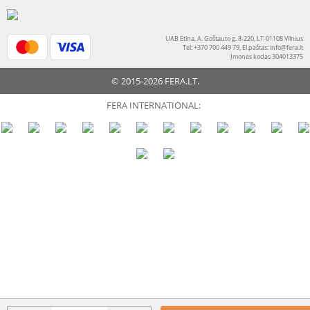
UAB Etina, A. Goštauto g. 8-220, LT-01108 Vilnius
Tel: +370 700 449 79, El.paštas:
info@fera.lt
Įmonės kodas 304013375
© 2015-2026 FERA.LT.
FERA INTERNATIONAL: