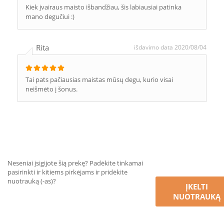
Kiek įvairaus maisto išbandžiau, šis labiausiai patinka
mano degučiui :)
Rita
išdavimo data 2020/08/04
Tai pats pačiausias maistas mūsų degu, kurio visai
neišmėto į šonus.
Neseniai įsigijote šią prekę? Padėkite tinkamai
pasirinkti ir kitiems pirkėjams ir pridėkite
nuotrauką (-as)?
ĮKELTI
NUOTRAUKĄ