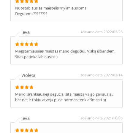
Nuostabiausias maistelis mylimiausioms
Degutems????????
Ieva
išdavimo data 2022/02/28
Mėgstamiausias maistas mano degučiui. Viską išbandėm,
šitas patinka labiausiai :)
Violeta
išdavimo data 2022/02/14
Mano išrankiausieji degučiai šitą maistą valgo geriausiai,
bet net ir tokiu atveju pusę normos tenk aišmesti :))
Ieva
išdavimo data 2021/10/06