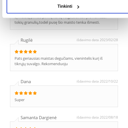
Tinkinti
Šį maistą pirkau pirmą kartą valgo,bet ten yra nemažai
tokių granulių,todėl pusę šio maisto tenka išmesti.
Rugilė
išdavimo data 2023/02/28
Pats geriausias maistas degučiams, vienintelis kurį iš
tikrųjų suvalgo. Rekomenduoju
Dana
išdavimo data 2022/10/22
Super
Samanta Dargienė
išdavimo data 2022/08/18