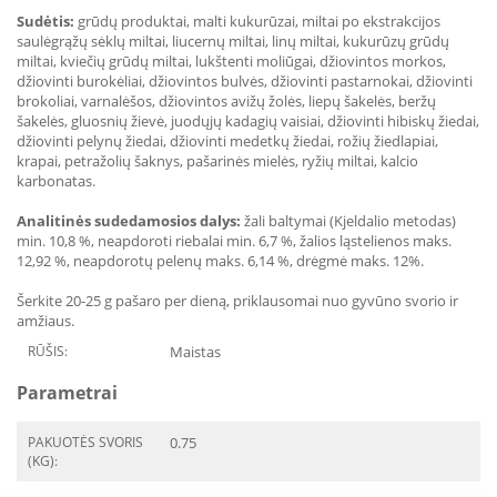
Sudėtis:
grūdų produktai, malti kukurūzai, miltai po ekstrakcijos
saulėgrąžų sėklų miltai, liucernų miltai, linų miltai, kukurūzų grūdų
miltai, kviečių grūdų miltai, lukštenti moliūgai, džiovintos morkos,
džiovinti burokėliai, džiovintos bulvės, džiovinti pastarnokai, džiovinti
brokoliai, varnalėšos, džiovintos avižų žolės, liepų šakelės, beržų
šakelės, gluosnių žievė, juodųjų kadagių vaisiai, džiovinti hibiskų žiedai,
džiovinti pelynų žiedai, džiovinti medetkų žiedai, rožių žiedlapiai,
krapai, petražolių šaknys, pašarinės mielės, ryžių miltai, kalcio
karbonatas.
Analitinės sudedamosios dalys:
žali baltymai (Kjeldalio metodas)
min. 10,8 %, neapdoroti riebalai min. 6,7 %, žalios ląstelienos maks.
12,92 %, neapdorotų pelenų maks. 6,14 %, drėgmė maks. 12%.
Šerkite 20-25 g pašaro per dieną, priklausomai nuo gyvūno svorio ir
amžiaus.
RŪŠIS:
Maistas
Parametrai
PAKUOTĖS SVORIS
0.75
(KG):