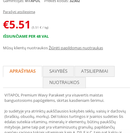
Gamintojas:
Prekės kodas:
32302
VITAPOL
Parašyti atsiliepimą
€
5.51
(5.51 € / kg)
IŠSIUNČIAME PER 48 VAL
Mūsų klientų nuotraukos
Žiūrėti papildomas nuotraukas
APRAŠYMAS
SAVYBĖS
ATSILIEPIMAI
NUOTRAUKOS
VITAPOL Premium Wavy Parakeet yra visavertis maistas
banguotosioms papūgėlėms, skirtas kasdieniam šėrimui.
Jo sudėtyje yra atrinktų aukščiausios kokybės sėklų, vaisių ir daržovių
(braškių, obuolių, morkų). Dėl tokios turtingos ir įvairios sudėties šis
ėdalas suteikia vitaminų, mineralų ir elementų, būtinų paukščių
mityboje. Jame taip pat yra vitaminizuotų granulių, papildančių
papūgų racioną tokiais vitaminais kaip A, D3, E ir C, taip pat kalciu ir