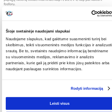
fosforu.
Dozavimas: lesinti po 2-3 arbatinius šaukštelius per dieną,
priklausomai nuo paukščio apetito.
Sudėtis: Sudėtis: geltonosios soros, baltosios soros, raudonosios
Šioje svetainėje naudojami slapukai
soros, kanarėlių sėklos, baltojo sorgo sėklos, sezamo sėklos, kanapių
Naudojame slapukus, kad galėtume suasmeninti turinį bei
sėklos, lukštentos avižos, linų sėmenys, dygminų sėklos, žemės
riešutai lukštenti, pjaustyti, saulėgrąžų sėklos, kalkinės jūros kriauklės,
skelbimus, teikti visuomeninės medijos funkcijas ir analizuoti
juodgrūdžių sėklos, paruoštos morkos, džiovinti obuoliai, juodgrūdžių
srautą. Be to, svetainės naudojimo informaciją bendriname
sėklos, kukurūzų miltai, kvietiniai miltai, liucernų miltai, džiovinti
su visuomeninės medijos, reklamavimo ir analizės
kiaušiniai, džiovintos braškės, linų sėmenų aliejus, papajų milteliai,
mielių ekstraktas, kalcio karbonatas.
partneriais, kurie gali ją pridėti prie kitos jūsų pateiktos arba
Parametrai
naudojant paslaugas surinktos informacijos.
PAKUOTĖS SVORIS
1
(KG):
Rodyti informaciją
GAMINTOJAS:
VITAPOL
Kokios yra prekių vertinimo taisyklės?
Leisti visus