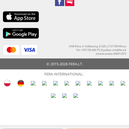
UAB Etina, A. Goštauto g. 8-220, LT-01108 Vilnius
Tel: +370 700 449 79, El.paštas:
info@fera.lt
Įmonės kodas 304013375
© 2015-2026 FERA.LT.
FERA INTERNATIONAL: