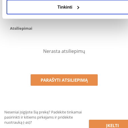
Produktą gali vertinti tik registruoti FERA.LT klientai, kurie jį
įsigijo. Žvaigždučių įvertinimas yra visų įvertinimų vidurkis.
Tinkinti
Patikrinę atsiliepimus, paskelbsime ir teigiamus, ir neigiamus
atsiliepimus.
Atsiliepimai
Nerasta atsiliepimų
PARAŠYTI ATSILIEPIMĄ
Neseniai įsigijote šią prekę? Padėkite tinkamai
pasirinkti ir kitiems pirkėjams ir pridėkite
nuotrauką (-as)?
ĮKELTI