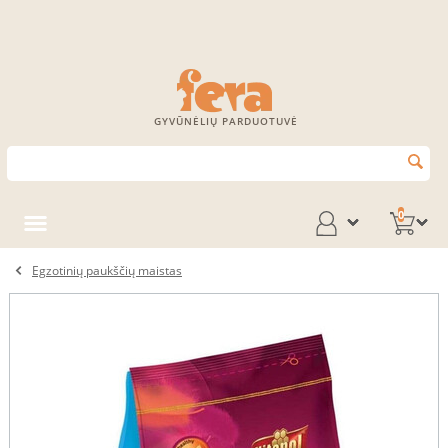
GYVŪNĖLIŲ PARDUOTUVĖ
0
Egzotinių paukščių maistas