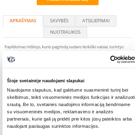
Recommend
APRAŠYMAS
SAVYBĖS
ATSILIEPIMAI
NUOTRAUKOS
Papildomas mišinys, kurio pagrindą sudaro lenkiški vaisiai, turintys
daug pektino ir vitaminų.
Rožių vaisiai yra vertingas vitamino C šaltinis, ypač stiprinantis
imuninę sistemą. Kadagio vaisiuose, be kita ko, yra eterinio aliejaus,
organinių rūgščių, vitamino C. Jis veikia sergant kepenų ligomis kaip
choleretinė ir tulžį varanti priemonė, o sergant inkstų ligomis - kaip
diuretikas. Obuolys yra vertingas ląstelienos šaltinis, be to, lengvai
Šioje svetainėje naudojami slapukai
virškinamas.
Naudojame slapukus, kad galėtume suasmeninti turinį bei
Papildomas pašaras.
skelbimus, teikti visuomeninės medijos funkcijas ir analizuoti
Sudedamosios dalys: džiovinti erškėtuogės vaisiai, džiovinti obuoliai,
džiovintos aronijos (20 %), džiovintos gudobelės (15 %), džiovinti
srautą. Be to, svetainės naudojimo informaciją bendriname
juodieji erškėčiai.
su visuomeninės medijos, reklamavimo ir analizės
Analitinės sudedamosios dalys: žali baltymai (Kjeldalio metodas) min.
partneriais, kurie gali ją pridėti prie kitos jūsų pateiktos arba
2,4 %, ne mažiau kaip 0,3 % žalių riebalų, ne daugiau kaip 0,3 % žalios
naudojant paslaugas surinktos informacijos.
ląstelienos. 23,5 %, ne daugiau kaip 23,5 % žalių pelenų. 4,75 %, fosforo