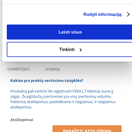
min. 0 %, fosforo maks. 0,4 %, kalcio min. 0,12 %, kalcio maks. 1,02 %,
drėgmė maks. 12%.
Rodyti informaciją
Vartojimo būdas:
Duokite kaip skanėstą arba apdovanojimą.Skirkite ne daugiau kaip 20
% viso gyvūno per dieną suvartojamo maisto. Užtikrinkite nuolatinį
šviežio vandens tiekimą.
Leisti visus
Parametrai
Tinkinti
PAKUOTĖS SVORIS
0.15
(KG):
GAMINTOJAS:
VITAPOL
Kokios yra prekių vertinimo taisyklės?
Produktą gali vertinti tik registruoti FERA.LT klientai, kurie jį
įsigijo. Žvaigždučių įvertinimas yra visų įvertinimų vidurkis.
Patikrinę atsiliepimus, paskelbsime ir teigiamus, ir neigiamus
atsiliepimus.
Atsiliepimai
PARAŠYTI ATSILIEPIMĄ