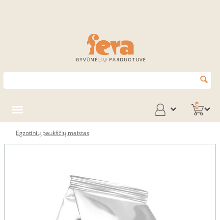
GYVŪNĖLIŲ PARDUOTUVĖ
0
Egzotinių paukščių maistas