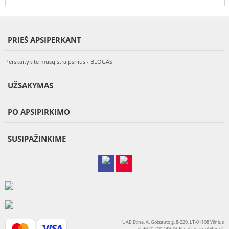
PRIEŠ APSIPERKANT
Perskaitykite mūsų straipsnius - BLOGAS
UŽSAKYMAS
PO APSIPIRKIMO
SUSIPAŽINKIME
UAB Etina, A. Goštauto g. 8-220, LT-01108 Vilnius
Tel: +370 700 449 79, El.paštas:
info@fera.lt