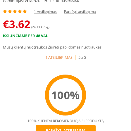
Gamintojas:
Prekės kodas:
69234
VITAPOL
1 Atsiliepimas
Parašyti atsiliepimą
€
3.62
(24.13 € / kg)
IŠSIUNČIAME PER 48 VAL
Mūsų klientų nuotraukos
Žiūrėti papildomas nuotraukas
1 ATSILIEPIMAS
5 z 5
100%
100% KLIENTAI REKOMENDUOJA ŠĮ PRODUKTĄ
PARAŠYTI ATSILIEPIMĄ