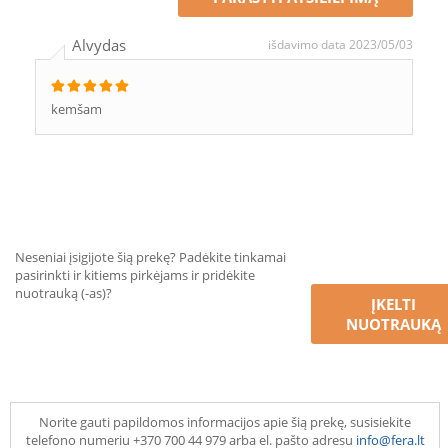
Alvydas
išdavimo data 2023/05/03
kemšam
Neseniai įsigijote šią prekę? Padėkite tinkamai
pasirinkti ir kitiems pirkėjams ir pridėkite
nuotrauką (-as)?
ĮKELTI
NUOTRAUKĄ
Norite gauti papildomos informacijos apie šią prekę, susisiekite
telefono numeriu +370 700 44 979 arba el. pašto adresu
info@fera.lt