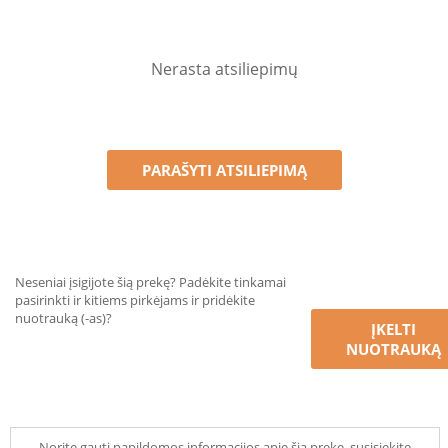
Nerasta atsiliepimų
PARAŠYTI ATSILIEPIMĄ
Neseniai įsigijote šią prekę? Padėkite tinkamai
pasirinkti ir kitiems pirkėjams ir pridėkite
nuotrauką (-as)?
ĮKELTI
NUOTRAUKĄ
Norite gauti papildomos informacijos apie šią prekę, susisiekite