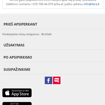
telefono numeriu +370 700 44 979 arba el. pašto adresu
info@fera.lt
PRIEŠ APSIPERKANT
Perskaitykite mūsų straipsnius - BLOGAS
UŽSAKYMAS
PO APSIPIRKIMO
SUSIPAŽINKIME