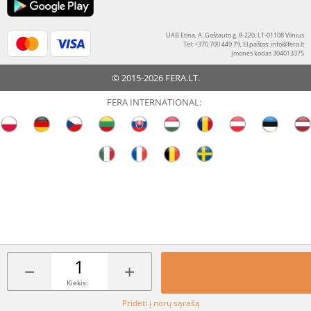
UAB Etina, A. Goštauto g. 8-220, LT-01108 Vilnius
Tel: +370 700 449 79, El.paštas:
info@fera.lt
Įmonės kodas 304013375
© 2015-2026 FERA.LT.
FERA INTERNATIONAL:
−
+
Kiekis:
Pridėti į norų sąrašą