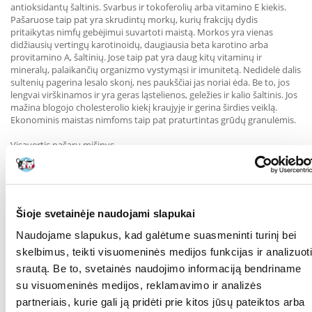
antioksidantų šaltinis. Svarbus ir tokoferolių arba vitamino E kiekis.
Pašaruose taip pat yra skrudintų morkų, kurių frakcijų dydis
pritaikytas nimfų gebėjimui suvartoti maistą. Morkos yra vienas
didžiausių vertingų karotinoidų, daugiausia beta karotino arba
provitamino A, šaltinių. Jose taip pat yra daug kitų vitaminų ir
mineralų, palaikančių organizmo vystymąsi ir imunitetą. Nedidelė dalis
sultenių pagerina lesalo skonį, nes paukščiai jas noriai ėda. Be to, jos
lengvai virškinamos ir yra geras ląstelienos, geležies ir kalio šaltinis. Jos
mažina blogojo cholesterolio kiekį kraujyje ir gerina širdies veiklą.
Ekonominis maistas nimfoms taip pat praturtintas grūdų granulėmis.
Visavertis pašarų mišinys.
Sudėtis:
geltonosios soros, baltosios soros, raudonosios soros,
kanarėlių žolė, kviečių dribsniai, dygminai, baltosios sorgos,
raudonosios sorgos, linų sėmenys, lukštentos avižos, skrudintos
Šioje svetainėje naudojami slapukai
morkos, dryžuotosios saulėgrąžos, mielės, sultenės, kvietiniai miltai,
kukurūzų miltai, liucernų miltai, anyžių milteliai, karotinas.
Naudojame slapukus, kad galėtume suasmeninti turinį bei
skelbimus, teikti visuomeninės medijos funkcijas ir analizuoti
Analitinės sudedamosios dalys:
žali baltymai (nustatyti Kjeldalio
srautą. Be to, svetainės naudojimo informaciją bendriname
metodu) min. 10,1 %, neapdoroti riebalai min. 4.4%, crude fibre max.
9.24%, crude ash max. 2,6 %, drėgmė maks. 12%.
su visuomeninės medijos, reklamavimo ir analizės
partneriais, kurie gali ją pridėti prie kitos jūsų pateiktos arba
Šerti 2-4 arbatiniais šaukšteliais per dieną, priklausomai nuo