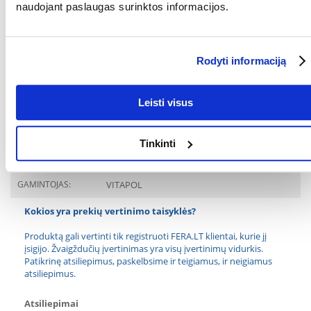
naudojant paslaugas surinktos informacijos.
priklausomai nuo paukščio apetito. Užtikrinkite nuolatinę prieigą prie
švaraus ir šviežio geriamojo vandens.
RŪŠIS:
Vidutinio dydžio ir
dideliems paukščiams
Rodyti informaciją
Parametrai
Leisti visus
PAKUOTĖS SVORIS
1.2
(KG):
Tinkinti
PAPILDOMA NAUDA
Aprūpinimas vitaminais
SVEIKATAI:
GAMINTOJAS:
VITAPOL
Kokios yra prekių vertinimo taisyklės?
Produktą gali vertinti tik registruoti FERA.LT klientai, kurie jį
įsigijo. Žvaigždučių įvertinimas yra visų įvertinimų vidurkis.
Patikrinę atsiliepimus, paskelbsime ir teigiamus, ir neigiamus
atsiliepimus.
Atsiliepimai