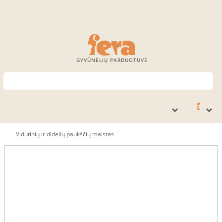
GYVŪNĖLIŲ PARDUOTUVĖ
0
Vidutinių ir didelių paukščių maistas