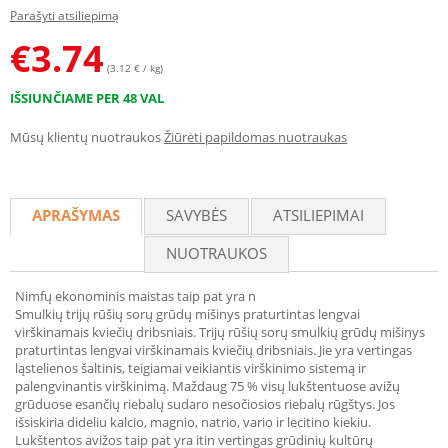
Parašyti atsiliepimą
€
3.74
(3.12 € / kg)
IŠSIUNČIAME PER 48 VAL
Mūsų klientų nuotraukos
Žiūrėti papildomas nuotraukas
APRAŠYMAS
SAVYBĖS
ATSILIEPIMAI
NUOTRAUKOS
Nimfų ekonominis maistas taip pat yra n
Smulkių trijų rūšių sorų grūdų mišinys praturtintas lengvai
virškinamais kviečių dribsniais. Trijų rūšių sorų smulkių grūdų mišinys
praturtintas lengvai virškinamais kviečių dribsniais. Jie yra vertingas
ląstelienos šaltinis, teigiamai veikiantis virškinimo sistemą ir
palengvinantis virškinimą. Maždaug 75 % visų lukštentuose avižų
grūduose esančių riebalų sudaro nesočiosios riebalų rūgštys. Jos
išsiskiria dideliu kalcio, magnio, natrio, vario ir lecitino kiekiu.
Lukštentos avižos taip pat yra itin vertingas grūdinių kultūrų