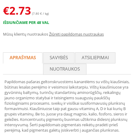
€
2.73
(7.80 € / kg)
IŠSIUNČIAME PER 48 VAL
Mūsų klientų nuotraukos
Žiūrėti papildomas nuotraukas
APRAŠYMAS
SAVYBĖS
ATSILIEPIMAI
NUOTRAUKOS
Papildomas pašaras geltonskruostėms kanarėlėms su vištų kiaušiniais,
būtinas lesalas perėjimo ir veisimosi laikotarpiu. Vištų kiaušiniuose yra
gyvūninių baltymų, turinčių standartinių aminorūgščių, reikalingų
jauno organizmo statybai ir teisingiems suaugusių paukščių
fiziologiniams procesams. sveikų ir visiškai susiformavusių plunksnų
formavimuisi. Kiaušiniuose taip pat gausu vitaminų A, D ir kai kurių B
grupės vitaminų. Be to, juose yra daug magnio, kalio, fosforo, sieros ir
geležies. Koncentruotų pigmentų buvimas užtikrina didesnį plunksnų
intensyvumą. Šerti papildomais pigmentais reikėtų pradėti prieš
perėjimą, kad pigmentas galėtų įsiskverbti į augančias plunksnas.