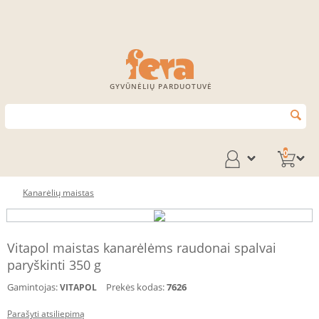
GYVŪNĖLIŲ PARDUOTUVĖ
0
Kanarėlių maistas
Vitapol maistas kanarėlėms raudonai spalvai
paryškinti 350 g
Gamintojas:
Prekės kodas:
7626
VITAPOL
Parašyti atsiliepimą