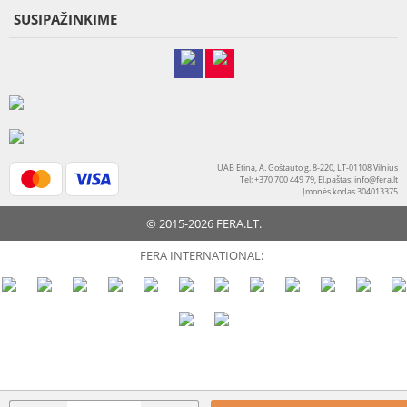
SUSIPAŽINKIME
UAB Etina, A. Goštauto g. 8-220, LT-01108 Vilnius
Tel: +370 700 449 79, El.paštas:
info@fera.lt
Įmonės kodas 304013375
© 2015-2026 FERA.LT.
FERA INTERNATIONAL: