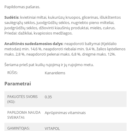
Papildomas pašaras.
Sudėtis
: kvietiniai miltai, kukurūzų kruopos, glicerinas, išlukštentos
saulėgrąžų sėklos, juodgrūdžių sėklos, nugriebto pieno milteliai,
juodgrūdžių sėklos, džiovinti kiaušinių produktai, mielės, cukrus.
Priedai: dažikliai, kvapiosios medžiagos.
Analitinės sudedamosios dalys:
neapdoroti baltymai (Kjeldalio
metodas) min. 14,6 %, neapdoroti riebalai min. 9,4 %, žalios ląstelienos
maks. 2,8 %, neapdoroti pelenai maks. 6,8 %, drėgmė maks. 12%.
Šeriama prieš pat kuilių rujojimą ir jų rujojimo metu.
RŪŠIS:
Kanarėlėms
Parametrai
PAKUOTĖS SVORIS
0.35
(KG):
PAPILDOMA NAUDA
Aprūpinimas vitaminais
SVEIKATAI:
GAMINTOJAS:
VITAPOL