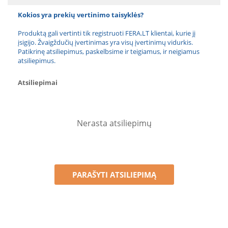
Kokios yra prekių vertinimo taisyklės?
Produktą gali vertinti tik registruoti FERA.LT klientai, kurie jį
įsigijo. Žvaigždučių įvertinimas yra visų įvertinimų vidurkis.
Patikrinę atsiliepimus, paskelbsime ir teigiamus, ir neigiamus
atsiliepimus.
Atsiliepimai
Nerasta atsiliepimų
PARAŠYTI ATSILIEPIMĄ