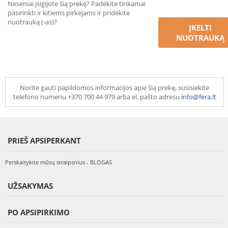
Neseniai įsigijote šią prekę? Padėkite tinkamai
pasirinkti ir kitiems pirkėjams ir pridėkite
nuotrauką (-as)?
ĮKELTI
NUOTRAUKĄ
Norite gauti papildomos informacijos apie šią prekę, susisiekite
telefono numeriu +370 700 44 979 arba el. pašto adresu
info@fera.lt
PRIEŠ APSIPERKANT
Perskaitykite mūsų straipsnius - BLOGAS
UŽSAKYMAS
PO APSIPIRKIMO