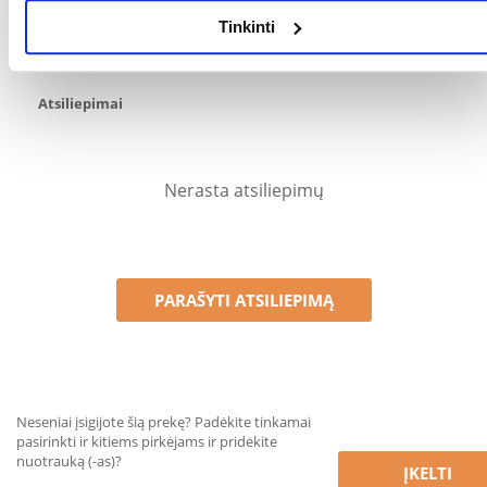
įsigijo. Žvaigždučių įvertinimas yra visų įvertinimų vidurkis.
Tinkinti
Patikrinę atsiliepimus, paskelbsime ir teigiamus, ir neigiamus
atsiliepimus.
Atsiliepimai
Nerasta atsiliepimų
PARAŠYTI ATSILIEPIMĄ
Neseniai įsigijote šią prekę? Padėkite tinkamai
pasirinkti ir kitiems pirkėjams ir pridėkite
nuotrauką (-as)?
ĮKELTI