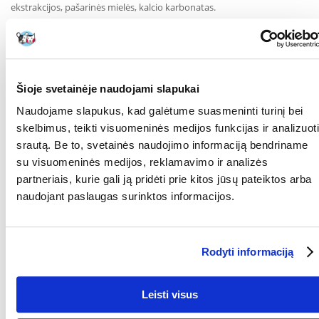
ekstrakcijos, pašarinės mielės, kalcio karbonatas.
Analitiniai komponentai
: žali baltymai (Kjeldalio metodas) min. 14,7
%, neapdoroti riebalai min. 1.5%, crude fibre max. 9.75%, crude ash
max. 8.1%, moisture max. 12%.
Pašaras 25-30 g
Šioje svetainėje naudojami slapukai
per dieną, priklausomai nuo gyvulio svorio ir amžiaus. Užtikrinkite
nuolatinę prieigą prie šviežio geriamojo vandens ir šieno.
Naudojame slapukus, kad galėtume suasmeninti turinį bei
skelbimus, teikti visuomeninės medijos funkcijas ir analizuoti
RŪŠIS:
Visavertis pašaras
srautą. Be to, svetainės naudojimo informaciją bendriname
Parametrai
su visuomeninės medijos, reklamavimo ir analizės
partneriais, kurie gali ją pridėti prie kitos jūsų pateiktos arba
PAKUOTĖS SVORIS
500
naudojant paslaugas surinktos informacijos.
(KG):
PAPILDOMA NAUDA
Mineralai
SVEIKATAI:
Rodyti informaciją
GAMINTOJAS:
VITAPOL
Kokios yra prekių vertinimo taisyklės?
Leisti visus
Produktą gali vertinti tik registruoti FERA.LT klientai, kurie jį