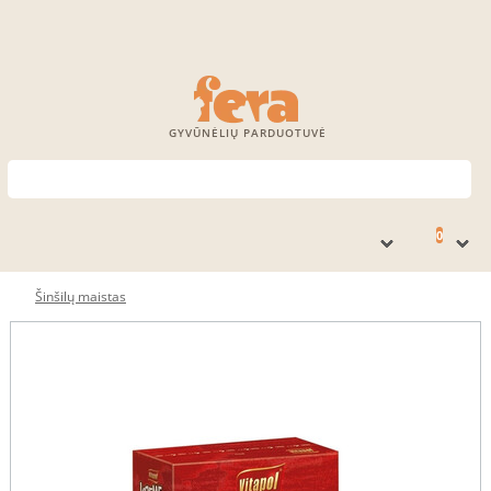
GYVŪNĖLIŲ PARDUOTUVĖ
0
Šinšilų maistas