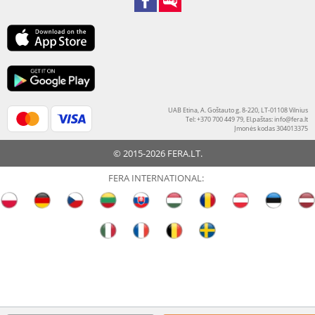
UAB Etina, A. Goštauto g. 8-220, LT-01108 Vilnius
Tel: +370 700 449 79, El.paštas:
info@fera.lt
Įmonės kodas 304013375
© 2015-2026 FERA.LT.
FERA INTERNATIONAL: