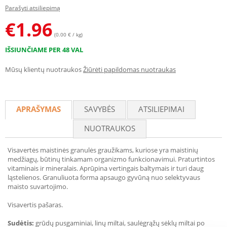
Parašyti atsiliepimą
€
1.96
(0.00 € / kg)
IŠSIUNČIAME PER 48 VAL
Mūsų klientų nuotraukos
Žiūrėti papildomas nuotraukas
APRAŠYMAS
SAVYBĖS
ATSILIEPIMAI
NUOTRAUKOS
Visavertės maistinės granulės graužikams, kuriose yra maistinių
medžiagų, būtinų tinkamam organizmo funkcionavimui. Praturtintos
vitaminais ir mineralais. Aprūpina vertingais baltymais ir turi daug
ląstelienos. Granuliuota forma apsaugo gyvūną nuo selektyvaus
maisto suvartojimo.
Visavertis pašaras.
Sudėtis:
grūdų pusgaminiai, linų miltai, saulėgrąžų sėklų miltai po