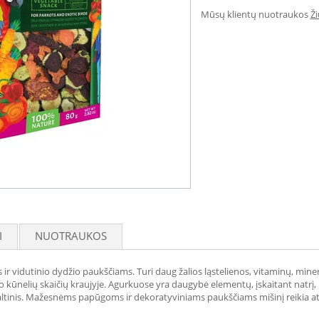
Mūsų klientų nuotraukos
Ž
I
NUOTRAUKOS
r vidutinio dydžio paukščiams. Turi daug žalios ląstelienos, vitaminų, mineralų
kūnelių skaičių kraujyje. Agurkuose yra daugybė elementų, įskaitant natrį, kal
altinis. Mažesnėms papūgoms ir dekoratyviniams paukščiams mišinį reikia at