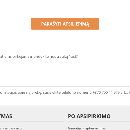
PARAŠYTI ATSILIEPIMĄ
 kitiems pirkėjams ir pridėkite nuotrauką (-as)?
ormacijos apie šią prekę, susisiekite telefono numeriu +370 700 44 979 arba 
YMAS
PO APSIPIRKIMO
s prie paskyros
Garantija ir aptarnavimas