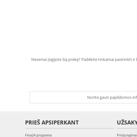
Neseniai įsigijote šią prekę? Padėkite tinkamai pasirinkti ir
Norite gauti papildomos inf
PRIEŠ APSIPERKANT
UŽSAK
Fera24 programa
Prisijungima