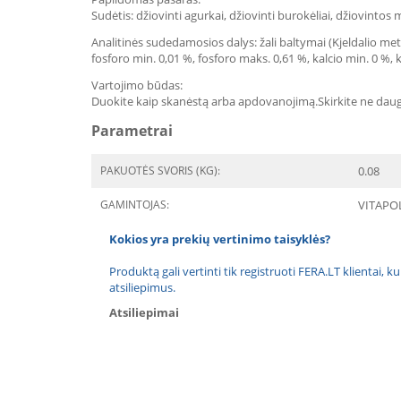
Sudėtis: džiovinti agurkai, džiovinti burokėliai, džiovintos
Analitinės sudedamosios dalys: žali baltymai (Kjeldalio meto
fosforo min. 0,01 %, fosforo maks. 0,61 %, kalcio min. 0 %,
Vartojimo būdas:
Duokite kaip skanėstą arba apdovanojimą.Skirkite ne daugi
Parametrai
PAKUOTĖS SVORIS (KG):
0.08
GAMINTOJAS:
VITAPO
Kokios yra prekių vertinimo taisyklės?
Produktą gali vertinti tik registruoti FERA.LT klientai, k
atsiliepimus.
Atsiliepimai