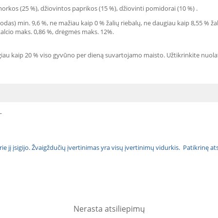
 morkos (25 %), džiovintos paprikos (15 %), džiovinti pomidorai (10 %) .
das) min. 9,6 %, ne mažiau kaip 0 % žalių riebalų, ne daugiau kaip 8,55 % žal
 kalcio maks. 0,86 %, drėgmės maks. 12%.
au kaip 20 % viso gyvūno per dieną suvartojamo maisto. Užtikrinkite nuolat
L
urie jį įsigijo. Žvaigždučių įvertinimas yra visų įvertinimų vidurkis. Patikrinę 
Nerasta atsiliepimų