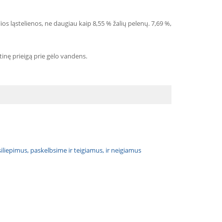
ios ląstelienos, ne daugiau kaip 8,55 % žalių pelenų. 7,69 %,
inę prieigą prie gėlo vandens.
atsiliepimus, paskelbsime ir teigiamus, ir neigiamus