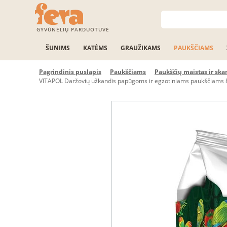
GYVŪNĖLIŲ PARDUOTUVĖ
ŠUNIMS
KATĖMS
GRAUŽIKAMS
PAUKŠČIAMS
Pagrindinis puslapis
Paukščiams
Paukščių maistas ir ska
VITAPOL Daržovių užkandis papūgoms ir egzotiniams paukščiams 