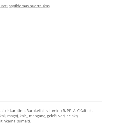
iūrėti papildomas nuotraukas
 ir karotinų. Burokėliai - vitaminų B, PP, A, C šaltinis.
į, magnį, kalcį, manganą, geležį, varį ir cinką.
itinkamai sumalti.