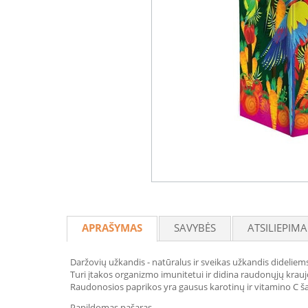
APRAŠYMAS
SAVYBĖS
ATSILIEPIMA
Daržovių užkandis - natūralus ir sveikas užkandis dideliems i
Turi įtakos organizmo imunitetui ir didina raudonųjų kraujo 
Raudonosios paprikos yra gausus karotinų ir vitamino C š
Papildomas pašaras.