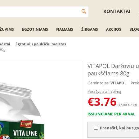
KONTAKTAI
ŽUVIMS
EGZOTINIAMS
NAMAMS
ŽIRGAMS
AKCIJOS
BLO
nėstai
Egzotinių paukščių maistas
80g
VITAPOL Daržovių u
paukščiams 80g
Gamintojas:
Prek
VITAPOL
Parašyti atsiliepimą
€
3.76
(47.00 € / kg)
IŠSIUNČIAME PER 48 VAL
Pranešti, kai bus ga