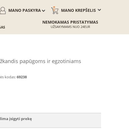
0
MANO PASKYRA
MANO KREPŠELIS
NEMOKAMAS PRISTATYMAS
UŽSAKYMAMS NUO 24EUR
GAS
žkandis papūgoms ir egzotiniams
ės kodas:
69238
lima įsigyti prekę