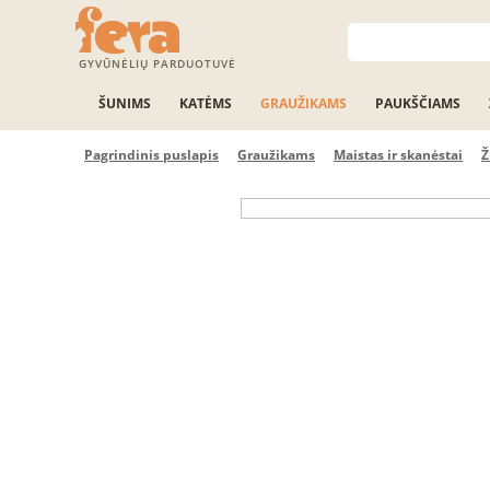
GYVŪNĖLIŲ PARDUOTUVĖ
ŠUNIMS
KATĖMS
GRAUŽIKAMS
PAUKŠČIAMS
Pagrindinis puslapis
Graužikams
Maistas ir skanėstai
Ž