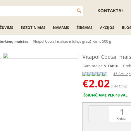
KONTAKTAI
ŽUVIMS
EGZOTINIAMS
NAMAMS
ŽIRGAMS
AKCIJOS
BLO
iurkėnų maistas
Vitapol Coctail maisto mišinys graužikams 500 g
Vitapol Coctail mai
Gamintojas:
Prek
VITAPOL
16 Atsilie
€
2.02
(4.04 € / kg)
IŠSIUNČIAME PER 48 VAL
−
Kiekis: