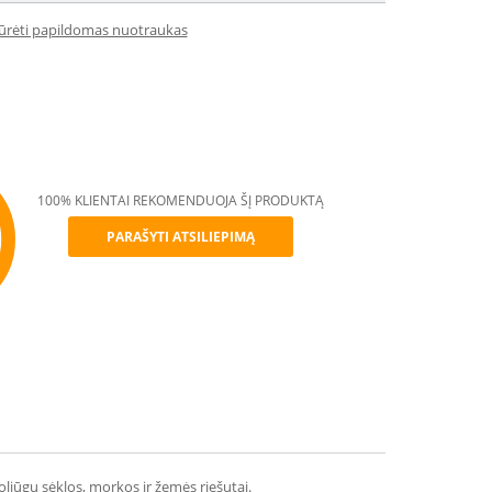
iūrėti papildomas nuotraukas
100% KLIENTAI REKOMENDUOJA ŠĮ PRODUKTĄ
PARAŠYTI ATSILIEPIMĄ
mmend
liūgų sėklos, morkos ir žemės riešutai.