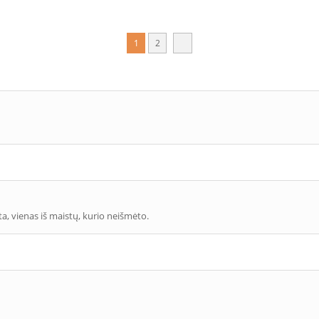
1
2
ta, vienas iš maistų, kurio neišmėto.