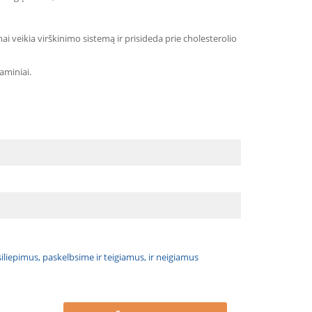
mai veikia virškinimo sistemą ir prisideda prie cholesterolio
aminiai.
atsiliepimus, paskelbsime ir teigiamus, ir neigiamus