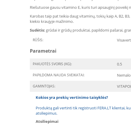
Riešutuose gausu vitamino E, kuris turi apsauginį poveikį n
Karobas taip pat teikia daug vitaminų, tokių kaip A, B2, B3, D
kiekio kraujyje mažinimo.
Sudėtis:
grūdai ir grūdų produktai, papildomi pašarai, granu
RŪŠIS:
Visavert
Parametrai
PAKUOTĖS SVORIS (KG):
0.5
PAPILDOMA NAUDA SVEIKATAI:
Nemalo
GAMINTOJAS:
VITAPO
Kokios yra prekių vertinimo taisyklės?
Produktą gali vertinti tik registruoti FERA.LT klientai, k
atsiliepimus.
Atsiliepimai