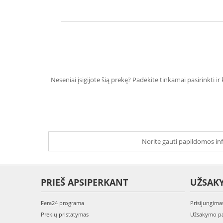
Neseniai įsigijote šią prekę? Padėkite tinkamai pasirinkti ir
Norite gauti papildomos inf
PRIEŠ APSIPERKANT
UŽSAK
Fera24 programa
Prisijungima
Prekių pristatymas
Užsakymo pa