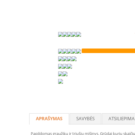
APRAŠYMAS
SAVYBĖS
ATSILIEPIMA
Papildomas graužikų ir triušių mišinys.
Grūdai
kurių skaiči