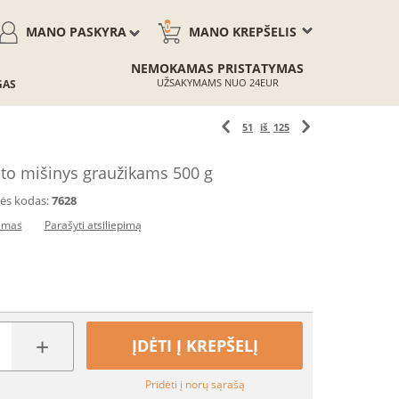
0
MANO PASKYRA
MANO KREPŠELIS
NEMOKAMAS PRISTATYMAS
UŽSAKYMAMS NUO 24EUR
GAS
51
iš
125
sto mišinys graužikams 500 g
ės kodas:
7628
pimas
Parašyti atsiliepimą
+
ĮDĖTI Į KREPŠELĮ
Pridėti į norų sąrašą