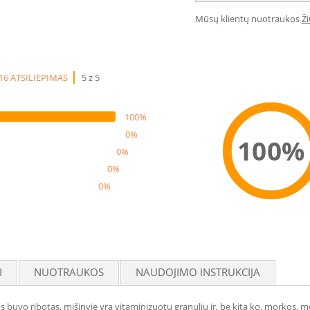
Mūsų klientų nuotraukos
Ž
16 ATSILIEPIMAS
5 z 5
100%
0%
100%
0%
0%
0%
Reco
I
NUOTRAUKOS
NAUDOJIMO INSTRUKCIJA
us buvo ribotas
, mišinyje yra vitaminizuotų granulių ir, be kita ko,
morkos, mo