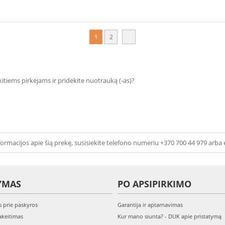
1
2
 kitiems pirkėjams ir pridėkite nuotrauką (-as)?
ormacijos apie šią prekę, susisiekite telefono numeriu +370 700 44 979 arba 
YMAS
PO APSIPIRKIMO
s prie paskyros
Garantija ir aptarnavimas
keitimas
Kur mano siunta? - DUK apie pristatymą