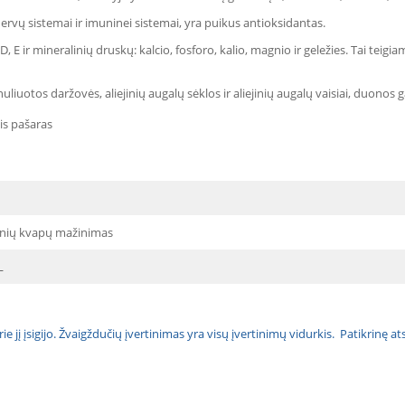
ervų sistemai ir imuninei sistemai, yra puikus antioksidantas.
, E ir mineralinių druskų: kalcio, fosforo, kalio, magnio ir geležies.
Tai teigia
liuotos daržovės, aliejinių augalų sėklos ir aliejinių augalų vaisiai, duonos g
is pašaras
nių kvapų mažinimas
L
urie jį įsigijo. Žvaigždučių įvertinimas yra visų įvertinimų vidurkis. Patikrinę 