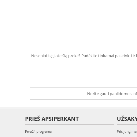
Neseniai įsigijote šią prekę? Padėkite tinkamai pasirinkti ir
Norite gauti papildomos inf
PRIEŠ APSIPERKANT
UŽSAK
Fera24 programa
Prisijungima