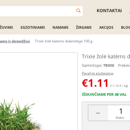
KONTAKTAI
ŽUVIMS
EGZOTINIAMS
NAMAMS
ŽIRGAMS
AKCIJOS
BLO
tams ir skrandžiui
Trixie žolė katėms dubenėlyje 100 g
Trixie žolė katėms 
Gamintojas:
Prekės
TRIXIE
Parašyti atsiliepimą
€
1.11
(11.10 € / kg)
IŠSIUNČIAME PER 48 VAL
−
Kiekis: