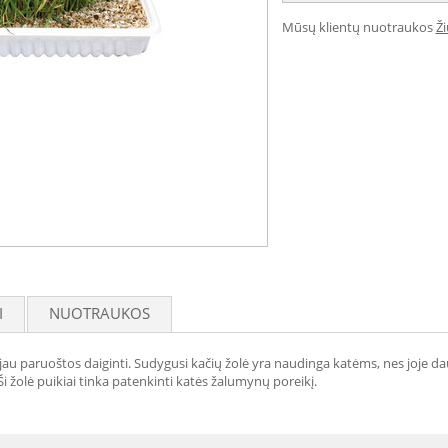
Mūsų klientų nuotraukos
Ž
I
NUOTRAUKOS
jau paruoštos daiginti. Sudygusi kačių žolė yra naudinga katėms, nes joje da
 Ši žolė puikiai tinka patenkinti katės žalumynų poreikį.