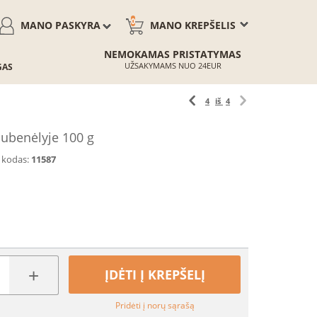
0
MANO PASKYRA
MANO KREPŠELIS
NEMOKAMAS PRISTATYMAS
UŽSAKYMAMS NUO 24EUR
GAS
4
iš
4
dubenėlyje 100 g
 kodas:
11587
+
ĮDĖTI Į KREPŠELĮ
Pridėti į norų sąrašą