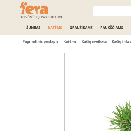
GYVŪNĖLIŲ PARDUOTUVĖ
ŠUNIMS
KATĖMS
GRAUŽIKAMS
PAUKŠČIAMS
Pagrindinis puslapis
Katėms
Kačių sveikata
Kačių inks