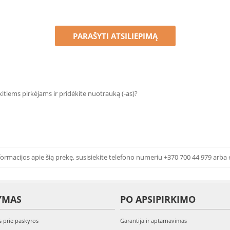
PARAŠYTI ATSILIEPIMĄ
 kitiems pirkėjams ir pridėkite nuotrauką (-as)?
ormacijos apie šią prekę, susisiekite telefono numeriu +370 700 44 979 arba 
YMAS
PO APSIPIRKIMO
s prie paskyros
Garantija ir aptarnavimas