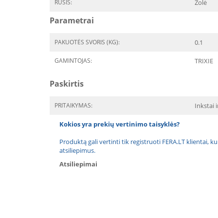
RŪŠIS:
Žolė
Parametrai
PAKUOTĖS SVORIS (KG):
0.1
GAMINTOJAS:
TRIXIE
Paskirtis
PRITAIKYMAS:
Inkstai 
Kokios yra prekių vertinimo taisyklės?
Produktą gali vertinti tik registruoti FERA.LT klientai, k
atsiliepimus.
Atsiliepimai