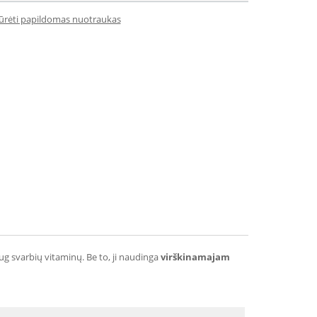
iūrėti papildomas nuotraukas
ug svarbių vitaminų. Be to, ji naudinga
virškinamajam