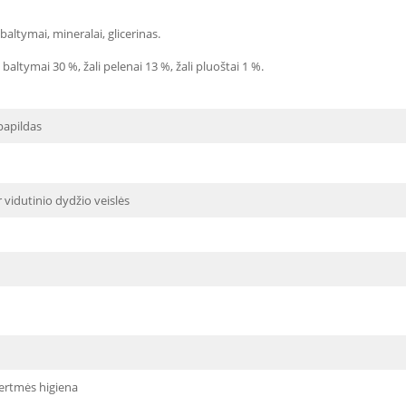
baltymai, mineralai, glicerinas.
baltymai 30 %, žali pelenai 13 %, žali pluoštai 1 %.
papildas
 vidutinio dydžio veislės
ertmės higiena