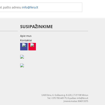
el. pašto adresu
info@fera.lt
SUSIPAŽINKIME
Apie mus
Kontaktai
UAB Etina, A. Goštauto g. 8-220, LT-01108 Vilnius
Tel: +370 700 449 79, El.paštas:
info@fera.lt
Įmonės kodas 304013375