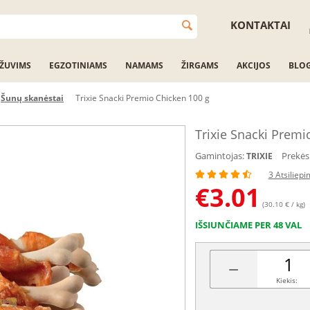
KONTAKTAI
ŽUVIMS
EGZOTINIAMS
NAMAMS
ŽIRGAMS
AKCIJOS
BLO
Šunų skanėstai
Trixie Snacki Premio Chicken 100 g
Trixie Snacki Premi
Gamintojas:
Prekės
TRIXIE
3 Atsiliepi
€
3.01
(30.10 € / kg)
IŠSIUNČIAME PER 48 VAL
−
Kiekis: