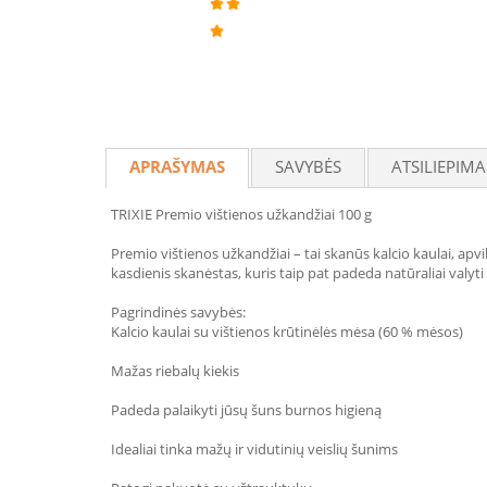
APRAŠYMAS
SAVYBĖS
ATSILIEPIMA
TRIXIE Premio vištienos užkandžiai 100 g
Premio vištienos užkandžiai – tai skanūs kalcio kaulai, apvi
kasdienis skanėstas, kuris taip pat padeda natūraliai valyti
Pagrindinės savybės:
Kalcio kaulai su vištienos krūtinėlės mėsa (60 % mėsos)
Mažas riebalų kiekis
Padeda palaikyti jūsų šuns burnos higieną
Idealiai tinka mažų ir vidutinių veislių šunims