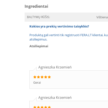
Ingredientai
BALTYMŲ RŪŠIS:
Vištiena
Kokios yra prekių vertinimo taisyklės?
Produktą gali vertinti tik registruoti FERA.LT klientai, k
atsiliepimus.
Atsiliepimai
Agnieszka Krzemień
Gerai
Agnieszka Krzemień