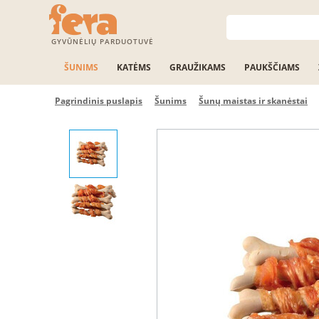
GYVŪNĖLIŲ PARDUOTUVĖ
ŠUNIMS
KATĖMS
GRAUŽIKAMS
PAUKŠČIAMS
Pagrindinis puslapis
Šunims
Šunų maistas ir skanėstai