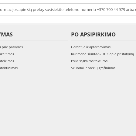
ormacijos apie šią prekę, susisiekite telefono numeriu +370 700 44 979 arba 
YMAS
PO APSIPIRKIMO
s prie paskyros
Garantija ir aptarnavimas
keitimas
Kur mano siunta? - DUK apie pristatymą
teikimas
PVM sąskaitos faktūros
tvirtinimas
Skundai ir prekių grąžinimas