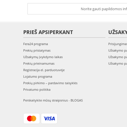
Norite gauti papildomos inf
PRIEŠ APSIPERKANT
UŽSAK
Fera24 programa
Prisijungima
Prekių pristatymas
Užsakymo pa
Užsakymų įvykdymo laikas
Užsakymo pa
Prekių prieinamumas
Užsakymo pa
Registracija el. parduotuvėje
Lojalumo programa
Prekių pirkimo – pardavimo taisyklės
Privatumo politika
Perskaitykite mūsų straipsnius - BLOGAS