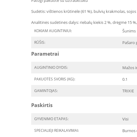
Patogi pakuotė su užtrauktuku
Sudėtis: vištienos krūtinėlė (61 %), bulvių krakmolas, sojos 
Analitinės sudėtinės dalys: riebalų kiekis 2 %, drėgmė 15 %, 
KOKIAM AUGINTINIUI:
Šunims
RŪŠIS:
Pašaro 
Parametrai
AUGINTINIO DYDIS:
Mažos ir
PAKUOTĖS SVORIS (KG):
0.1
GAMINTOJAS:
TRIXIE
Paskirtis
GYVENIMO ETAPAS:
Visi
SPECIALIEJI REIKALAVIMAI:
Burnos 