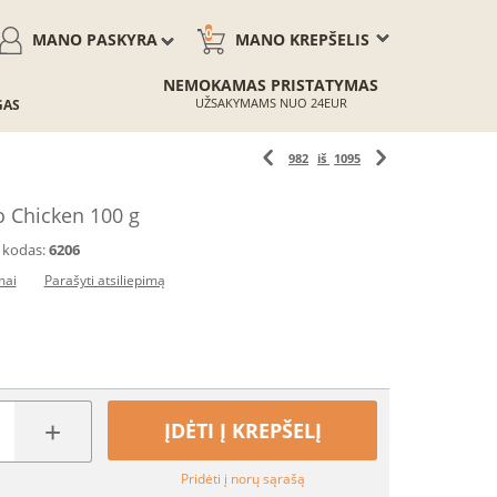
0
MANO PASKYRA
MANO KREPŠELIS
NEMOKAMAS PRISTATYMAS
UŽSAKYMAMS NUO 24EUR
GAS
982
iš
1095
o Chicken 100 g
 kodas:
6206
mai
Parašyti atsiliepimą
+
ĮDĖTI Į KREPŠELĮ
Pridėti į norų sąrašą