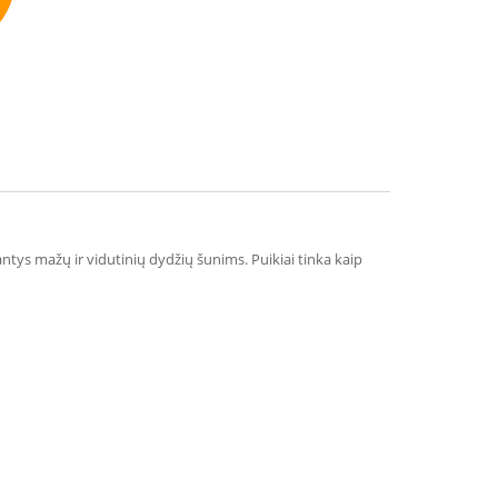
mmend
kantys mažų ir vidutinių dydžių šunims. Puikiai tinka kaip