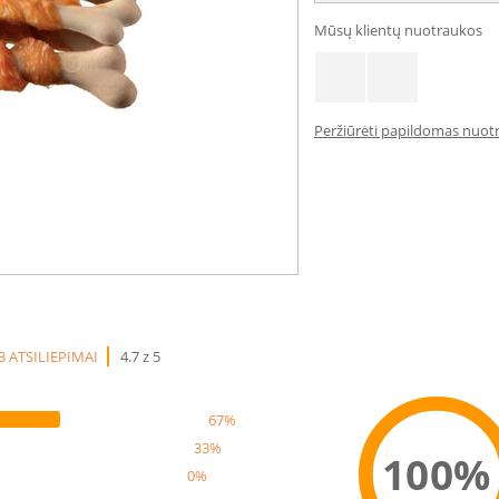
Mūsų klientų nuotraukos
Peržiūrėti papildomas nuotr
3 ATSILIEPIMAI
4.7 z 5
67%
33%
100%
0%