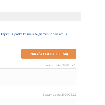
atsiliepimus, paskelbsime ir teigiamus, ir neigiamus
PARAŠYTI ATSILIEPIMĄ
išdavimo data 2020/05/25
išdavimo data 2020/05/25