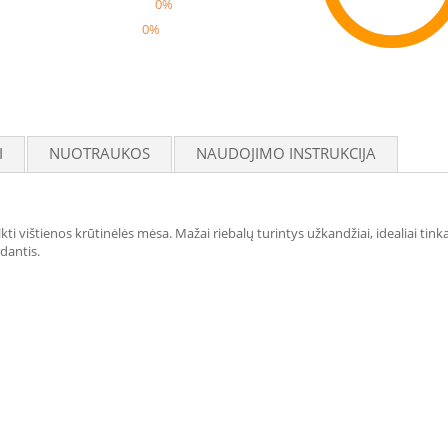
0%
0%
Reco
I
NUOTRAUKOS
NAUDOJIMO INSTRUKCIJA
lkti vištienos krūtinėlės mėsa. Mažai riebalų turintys užkandžiai, idealiai tin
 dantis.