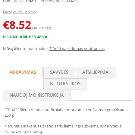
Gamintojas:
Prekės kodas:
71471
TRIXIE
Parašyti atsiliepimą
€
8.52
(34.08 € / kg)
IŠSIUNČIAME PER 48 VAL
Mūsų klientų nuotraukos
Žiūrėti papildomas nuotraukas
APRAŠYMAS
SAVYBĖS
ATSILIEPIMAI
NUOTRAUKOS
NAUDOJIMO INSTRUKCIJA
"TRIXIE" Šieno rulonas su žirniais ir morkomis triušiams ir graužikams
250 g
Natūralus ir skanus užkandis triušiams ir graužikams, sudarytas iš
šieno, žirnių ir morkų.