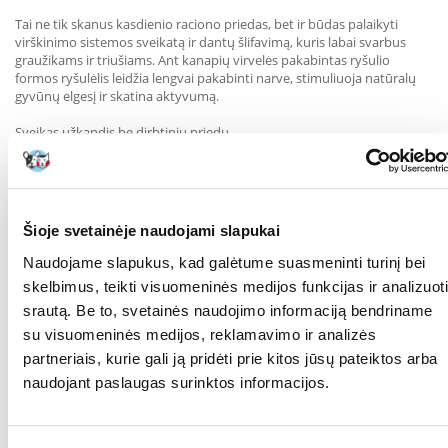
Tai ne tik skanus kasdienio raciono priedas, bet ir būdas palaikyti
virškinimo sistemos sveikatą ir dantų šlifavimą, kuris labai svarbus
graužikams ir triušiams. Ant kanapių virvelės pakabintas ryšulio
formos ryšulėlis leidžia lengvai pakabinti narve, stimuliuoja natūralų
gyvūnų elgesį ir skatina aktyvumą.
Sveikas užkandis be dirbtinių priedų
Skatina aktyvumą ir natūralų kramtymą
Estetiška ir praktiška ryšulio forma
Puikiai paįvairina triušių ar graužikų racioną
Produkto savybės:
Šioje svetainėje naudojami slapukai
100% natūralūs ingredientai - šienas, žirniai, morkos
Naudojame slapukus, kad galėtume suasmeninti turinį bei
skelbimus, teikti visuomeninės medijos funkcijas ir analizuoti
Be grūdų ir be pridėtinio cukraus
srautą. Be to, svetainės naudojimo informaciją bendriname
Surišta kanapių virve - lengva pakabinti narve
su visuomeninės medijos, reklamavimo ir analizės
partneriais, kurie gali ją pridėti prie kitos jūsų pateiktos arba
Idealiai tinka dantų griežimui
naudojant paslaugas surinktos informacijos.
Palaiko sveiką virškinimą
RŪŠIS:
Kombinuotasis pašaras