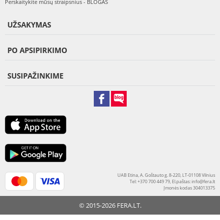
Perskaitykite mūsų straipsnius - BLOGAS
UŽSAKYMAS
PO APSIPIRKIMO
SUSIPAŽINKIME
UAB Etina, A. Goštauto g. 8-220, LT-01108 Vilnius
Tel: +370 700 449 79, El.paštas:
info@fera.lt
Įmonės kodas 304013375
© 2015-2026 FERA.LT.