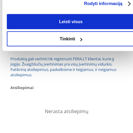
Rodyti informaciją
Parametrai
PAKUOTĖS SVORIS
0.25
Leisti visus
(KG):
GAMINTOJAS:
TRIXIE
Tinkinti
Kokios yra prekių vertinimo taisyklės?
Produktą gali vertinti tik registruoti FERA.LT klientai, kurie jį
įsigijo. Žvaigždučių įvertinimas yra visų įvertinimų vidurkis.
Patikrinę atsiliepimus, paskelbsime ir teigiamus, ir neigiamus
atsiliepimus.
Atsiliepimai
Nerasta atsiliepimų