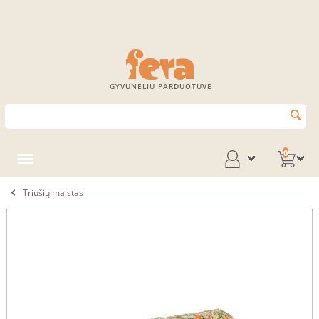
GYVŪNĖLIŲ PARDUOTUVĖ
0
Triušių maistas