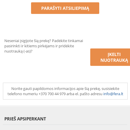
PARAŠYTI ATSILIEPIMĄ
Neseniai įsigijote šią prekę? Padėkite tinkamai
pasirinkti ir kitiems pirkėjams ir pridėkite
nuotrauką (-as)?
ĮKELTI
NUOTRAUKĄ
Norite gauti papildomos informacijos apie šią prekę, susisiekite
telefono numeriu +370 700 44 979 arba el. pašto adresu
info@fera.lt
PRIEŠ APSIPERKANT