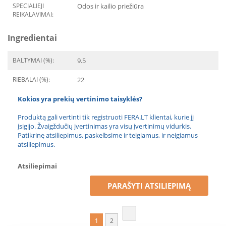
SPECIALIEJI
Odos ir kailio priežiūra
REIKALAVIMAI:
Ingredientai
BALTYMAI (%):
9.5
RIEBALAI (%):
22
Kokios yra prekių vertinimo taisyklės?
Produktą gali vertinti tik registruoti FERA.LT klientai, kurie jį
įsigijo. Žvaigždučių įvertinimas yra visų įvertinimų vidurkis.
Patikrinę atsiliepimus, paskelbsime ir teigiamus, ir neigiamus
atsiliepimus.
Atsiliepimai
PARAŠYTI ATSILIEPIMĄ
1
2