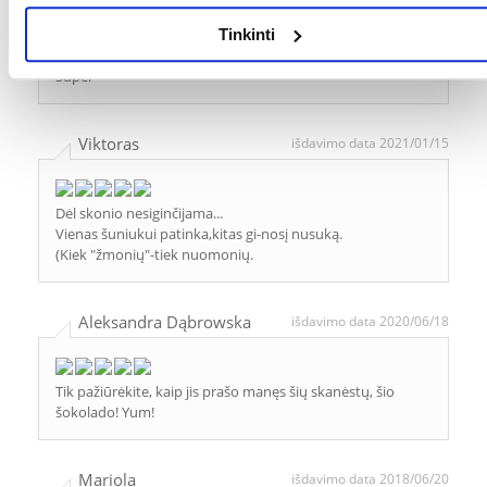
Genadij
išdavimo data 2021/08/04
Tinkinti
Super
Viktoras
išdavimo data 2021/01/15
Dėl skonio nesiginčijama...
Vienas šuniukui patinka,kitas gi-nosį nusuką.
(Kiek "žmonių"-tiek nuomonių.
Aleksandra Dąbrowska
išdavimo data 2020/06/18
Tik pažiūrėkite, kaip jis prašo manęs šių skanėstų, šio
šokolado! Yum!
Mariola
išdavimo data 2018/06/20