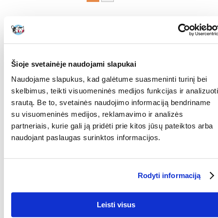
Marta
išdavimo data 2022/08/30
Šuo laimingas
Šioje svetainėje naudojami slapukai
Naudojame slapukus, kad galėtume suasmeninti turinį bei
marbor
išdavimo data 2022/04/22
skelbimus, teikti visuomeninės medijos funkcijas ir analizuoti
srautą. Be to, svetainės naudojimo informaciją bendriname
su visuomeninės medijos, reklamavimo ir analizės
Mano Sunia mėgsta visus skanėstus, todėl jai taip pat
partneriais, kurie gali ją pridėti prie kitos jūsų pateiktos arba
patiko šokoladas.
naudojant paslaugas surinktos informacijos.
Wioletta
išdavimo data 2022/02/17
Rodyti informaciją
Mėgstamiausias šuns desertas
Leisti visus