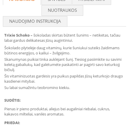
NUOTRAUKOS
NAUDOJIMO INSTRUKCIJA
Trixie Schoko –
šokoladas skirtas būtent šunims – netikėtas, tačiau
labai gardus delikatesas Jūsų augintiniui.
Šokolado plytelėje daug vitaminų, kurie šuniukui suteiks žaidimams
būtinos energijos, o kailiui – žvilgėjimo.
Skanumynas puikiai tinka auklėjant šunį. Tiesiog pasiimkite su savimi
keletą gabaliukų, kad galėtumėte paskatinti ar pagirti savo keturkojį
bičiulį.
Šis vitaminizuotas gardėsis yra puikus papildas Jūsų keturkojo draugo
kasdienei mitybai.
Su labai sumažintu teobromino kiekiu.
SUDĖTIS:
Pienas ir pieno produktai, aliejus bei augaliniai riebalai, cukrus,
kakavos milteliai, vanilės aromatas.
PRIEDAI: