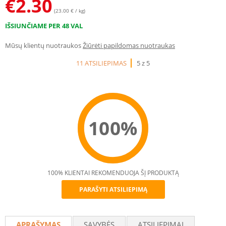
€
2.30
(23.00 € / kg)
IŠSIUNČIAME PER 48 VAL
Mūsų klientų nuotraukos
Žiūrėti papildomas nuotraukas
11 ATSILIEPIMAS
5 z 5
100%
100% KLIENTAI REKOMENDUOJA ŠĮ PRODUKTĄ
PARAŠYTI ATSILIEPIMĄ
Recommend
APRAŠYMAS
SAVYBĖS
ATSILIEPIMAI