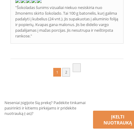
"Šokoladas šunims vizualiai niekuo nesiskiria nuo
žmonėms skirto šokolado. Tai 100 g batonėlis, kurį galima
padalyti į kubelius (24 vnt.). Jis supakuotas į aliuminio foliją
ir popierių. Kvapas gana malonus. Jis be didelio vargo
padalijamas į mažas porcijas. Jis nesutrupa ir neištirpsta
rankose."
1
2
Neseniai įsigijote šią prekę? Padėkite tinkamai
pasirinkti ir kitiems pirkėjams ir pridėkite
nuotrauką (-as)?
ĮKELTI
NUOTRAUKĄ