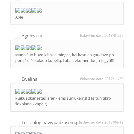
Apie
Agnieszka
išdavimo data 2018/01/25
Mano šuo buvo labai laimingas, kai kasdien gaudavo po
porą šio šokolado kubelių. Labai rekomenduoju įsigyti!!!
Ewelina
išdavimo data 2017/11/30
Puikus skanėstas išrankiems šuniukams! :) Jis turi tikro
šokolado kvapą! :)
Test: blog nawypadzpsem.pl
išdavimo data 2017/04/19