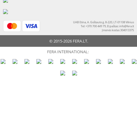
UAB Etina, A. Goštauto g. 8-220, LT-01108 Vilnius
Tel: +370 700 449 79, El.paštas:
info@fera.lt
Įmonės kodas 304013375
© 2015-2026 FERA.LT.
FERA INTERNATIONAL: