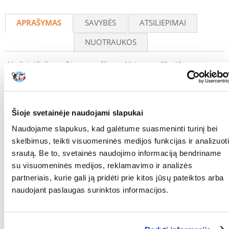
Recommend
APRAŠYMAS
SAVYBĖS
ATSILIEPIMAI
NUOTRAUKOS
Medinis tiltelis smulkiems graužikams. Matmenys: 22 x 10 cm.
Parametrai
GAMINTOJAS:
TRIXIE
Šioje svetainėje naudojami slapukai
Kokios yra prekių vertinimo taisyklės?
Naudojame slapukus, kad galėtume suasmeninti turinį bei
Produktą gali vertinti tik registruoti FERA.LT klientai, kurie jį
skelbimus, teikti visuomeninės medijos funkcijas ir analizuoti
įsigijo. Žvaigždučių įvertinimas yra visų įvertinimų vidurkis.
srautą. Be to, svetainės naudojimo informaciją bendriname
Patikrinę atsiliepimus, paskelbsime ir teigiamus, ir neigiamus
su visuomeninės medijos, reklamavimo ir analizės
atsiliepimus.
partneriais, kurie gali ją pridėti prie kitos jūsų pateiktos arba
Atsiliepimai
naudojant paslaugas surinktos informacijos.
PARAŠYTI ATSILIEPIMĄ