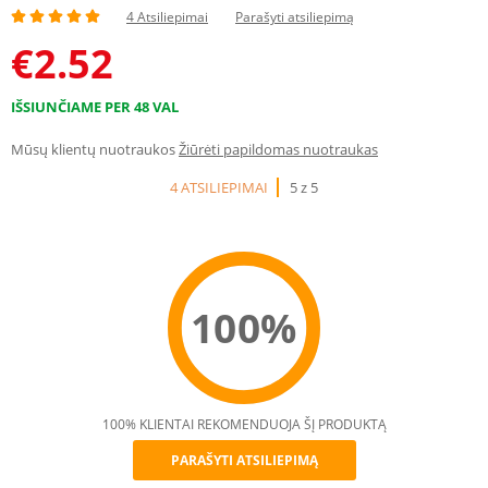
4 Atsiliepimai
Parašyti atsiliepimą
€
2.52
IŠSIUNČIAME PER 48 VAL
Mūsų klientų nuotraukos
Žiūrėti papildomas nuotraukas
4 ATSILIEPIMAI
5 z 5
100%
100% KLIENTAI REKOMENDUOJA ŠĮ PRODUKTĄ
PARAŠYTI ATSILIEPIMĄ