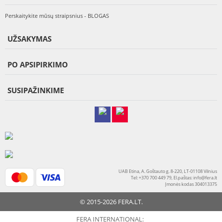
Perskaitykite mūsų straipsnius - BLOGAS
UŽSAKYMAS
PO APSIPIRKIMO
SUSIPAŽINKIME
UAB Etina, A. Goštauto g. 8-220, LT-01108 Vilnius
Tel: +370 700 449 79, El.paštas:
info@fera.lt
Įmonės kodas 304013375
© 2015-2026 FERA.LT.
FERA INTERNATIONAL: