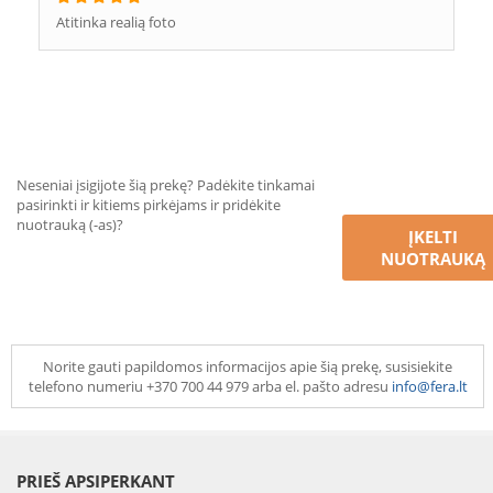
Atitinka realią foto
Neseniai įsigijote šią prekę? Padėkite tinkamai
pasirinkti ir kitiems pirkėjams ir pridėkite
nuotrauką (-as)?
ĮKELTI
NUOTRAUKĄ
Norite gauti papildomos informacijos apie šią prekę, susisiekite
telefono numeriu +370 700 44 979 arba el. pašto adresu
info@fera.lt
PRIEŠ APSIPERKANT