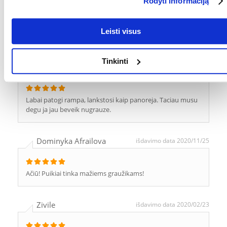
Rodyti informaciją
Ira
išdavimo data 2021/10/19
Leisti visus
Graužikams patinka
Tinkinti
Virginija
išdavimo data 2021/05/11
Labai patogi rampa, lankstosi kaip panoreja. Taciau musu
degu ja jau beveik nugrauze.
Dominyka Afrailova
išdavimo data 2020/11/25
Ačiū! Puikiai tinka mažiems graužikams!
Zivile
išdavimo data 2020/02/23