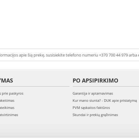
ormacijos apie šią prekę, susisiekite telefono numeriu +370 700 44 979 arba 
YMAS
PO APSIPIRKIMO
s prie paskyros
Garantija ir aptarnavimas
keitimas
Kur mano siunta? - DUK apie pristatymą
teikimas
PVM sąskaitos faktūros
tvirtinimas
Skundai ir prekių grąžinimas