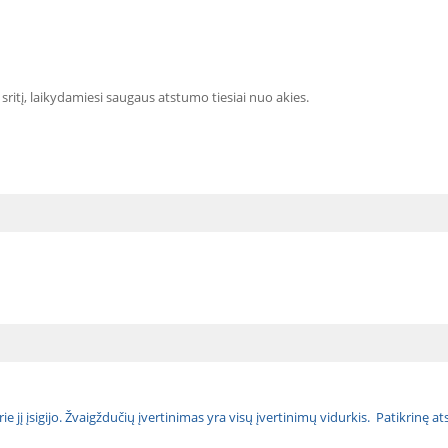
ų sritį, laikydamiesi saugaus atstumo tiesiai nuo akies.
urie jį įsigijo. Žvaigždučių įvertinimas yra visų įvertinimų vidurkis. Patikrinę 