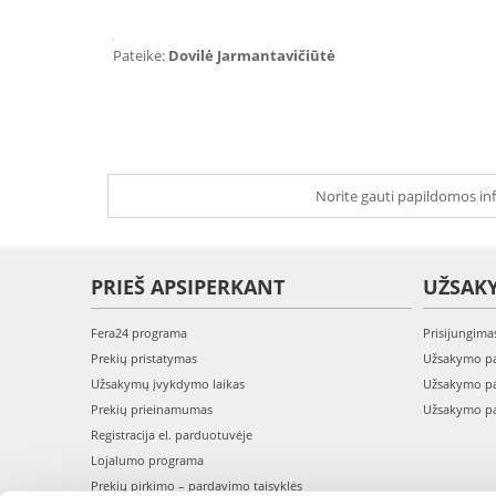
Pateikė:
Dovilė Jarmantavičiūtė
Norite gauti papildomos inf
PRIEŠ APSIPERKANT
UŽSAK
Fera24 programa
Prisijungima
Prekių pristatymas
Užsakymo pa
Užsakymų įvykdymo laikas
Užsakymo pa
Prekių prieinamumas
Užsakymo pa
Registracija el. parduotuvėje
Lojalumo programa
Prekių pirkimo – pardavimo taisyklės