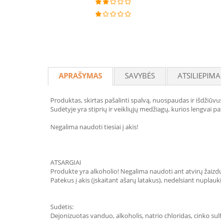
APRAŠYMAS
SAVYBĖS
ATSILIEPIMA
Produktas, skirtas pašalinti spalvą, nuospaudas ir išdžiūvu
Sudėtyje yra stiprių ir veikliųjų medžiagų, kurios lengvai paš
Negalima naudoti tiesiai į akis!
ATSARGIAI
Produkte yra alkoholio! Negalima naudoti ant atvirų žaizdų 
Patekus į akis (įskaitant ašarų latakus), nedelsiant nuplau
Sudėtis:
Dejonizuotas vanduo, alkoholis, natrio chloridas, cinko sulf