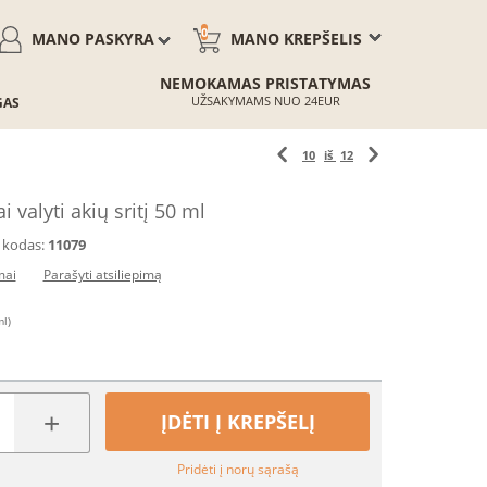
0
MANO PASKYRA
MANO KREPŠELIS
NEMOKAMAS PRISTATYMAS
UŽSAKYMAMS NUO 24EUR
GAS
10
iš
12
 valyti akių sritį 50 ml
 kodas:
11079
mai
Parašyti atsiliepimą
ml)
+
ĮDĖTI Į KREPŠELĮ
Pridėti į norų sąrašą