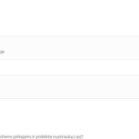
yje
 kitiems pirkėjams ir pridėkite nuotrauką (-as)?