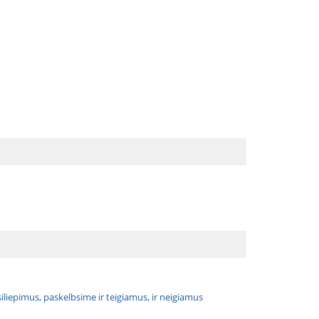
atsiliepimus, paskelbsime ir teigiamus, ir neigiamus