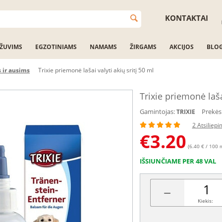
KONTAKTAI
ŽUVIMS
EGZOTINIAMS
NAMAMS
ŽIRGAMS
AKCIJOS
BLO
 ir ausims
Trixie priemonė lašai valyti akių sritį 50 ml
Trixie priemonė lašai
Gamintojas:
Prekės
TRIXIE
2 Atsiliepi
€
3.20
(6.40 € / 100 
IŠSIUNČIAME PER 48 VAL
−
Kiekis: