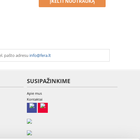
ĮKELTI NUOTRAUKĄ
el. pašto adresu
info@fera.lt
SUSIPAŽINKIME
Apie mus
Kontaktai