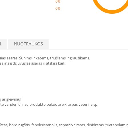
0%
0%
Reco
I
NUOTRAUKOS
sias ašaras. Šunims ir katėms, triušiams ir graužikams.
alins išdžiūvusias ašaras ir atskirs kaili.
ar gleivinių!
kite vandeniu ir su produkto pakuote eikite pas veterinarą.
atas, boro rūgštis, fenoksietanolis, trinatrio ciratas, dihidratas, trietanola