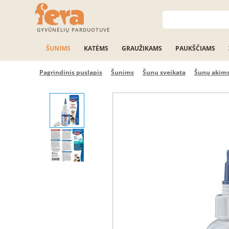
GYVŪNĖLIŲ PARDUOTUVĖ
ŠUNIMS
KATĖMS
GRAUŽIKAMS
PAUKŠČIAMS
Pagrindinis puslapis
Šunims
Šunų sveikata
Šunų akims