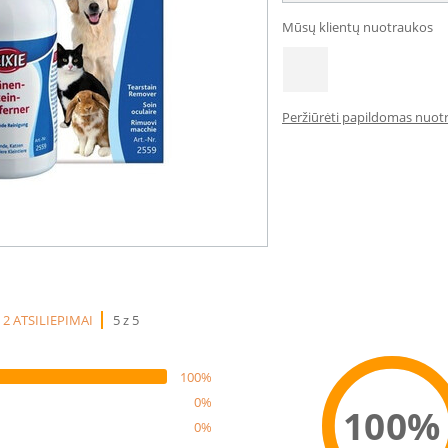
Mūsų klientų nuotraukos
Peržiūrėti papildomas nuotr
2 ATSILIEPIMAI
5 z 5
100%
0%
100%
0%