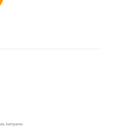
mmend
minas, kamparas