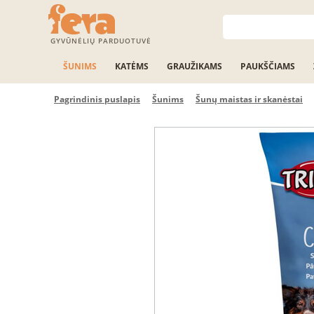
GYVŪNĖLIŲ PARDUOTUVĖ
ŠUNIMS
KATĖMS
GRAUŽIKAMS
PAUKŠČIAMS
Pagrindinis puslapis
Šunims
Šunų maistas ir skanėstai