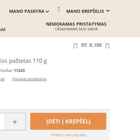
0
MANO PASKYRA
MANO KREPŠELIS
NEMOKAMAS PRISTATYMAS
UŽSAKYMAMS NUO 24EUR
GAS
977
iš
1102
šos paštetas 110 g
 kodas:
11243
mai
Parašyti atsiliepimą
+
ĮDĖTI Į KREPŠELĮ
Pridėti į norų sąrašą