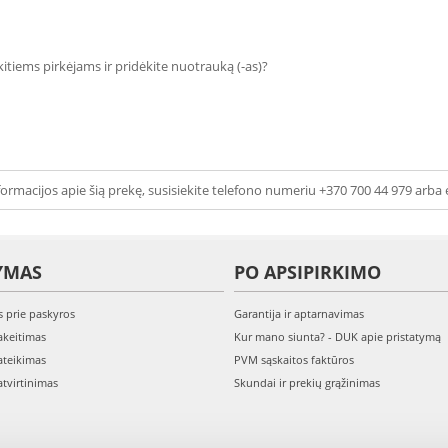
 kitiems pirkėjams ir pridėkite nuotrauką (-as)?
ormacijos apie šią prekę, susisiekite telefono numeriu +370 700 44 979 arba 
YMAS
PO APSIPIRKIMO
s prie paskyros
Garantija ir aptarnavimas
keitimas
Kur mano siunta? - DUK apie pristatymą
teikimas
PVM sąskaitos faktūros
tvirtinimas
Skundai ir prekių grąžinimas