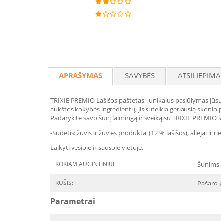
APRAŠYMAS
SAVYBĖS
ATSILIEPIMA
TRIXIE PREMIO Lašišos paštetas - unikalus pasiūlymas jūsų š
aukštos kokybės ingredientų, jis suteikia geriausią skonio 
Padarykite savo šunį laimingą ir sveiką su TRIXIE PREMIO l
-Sudėtis: žuvis ir žuvies produktai (12 % lašišos), aliejai ir
Laikyti vėsioje ir sausoje vietoje.
KOKIAM AUGINTINIUI:
Šunims
RŪŠIS:
Pašaro 
Parametrai