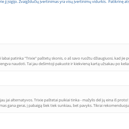
urie jį įsigijo. Žvaigždučių įvertinimas yra visų įvertinimų vidurkis. Patikrinę 
i labai patinka "Trixie" paštetų skonis, o aš savo ruožtu džiaugiuosi, kad jie p
s lengva naudoti. Tai jau dešimtoji pakuotė ir kiekvieną kartą užsakau po kelia
u jai alternatyvos. Trixie paštetai puikiai tinka - mažylis dėl jų eina iš pro
as gana gerai, į pabaigą šiek tiek sunkiau, bet pavyks. Tikrai rekomenduoju