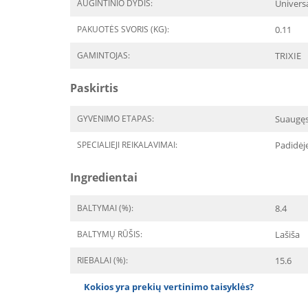
AUGINTINIO DYDIS:
Univers
PAKUOTĖS SVORIS (KG):
0.11
GAMINTOJAS:
TRIXIE
Paskirtis
GYVENIMO ETAPAS:
Suaugę
SPECIALIEJI REIKALAVIMAI:
Padidėj
Ingredientai
BALTYMAI (%):
8.4
BALTYMŲ RŪŠIS:
Lašiša
RIEBALAI (%):
15.6
Kokios yra prekių vertinimo taisyklės?