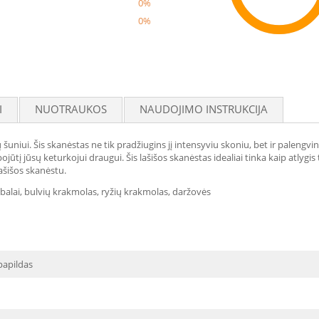
0%
0%
Reco
I
NUOTRAUKOS
NAUDOJIMO INSTRUKCIJA
uniui. Šis skanėstas ne tik pradžiugins jį intensyviu skoniu, bet ir palengvi
pojūtį jūsų keturkojui draugui. Šis lašišos skanėstas idealiai tinka kaip atl
ašišos skanėstu.
 riebalai, bulvių krakmolas, ryžių krakmolas, daržovės
papildas