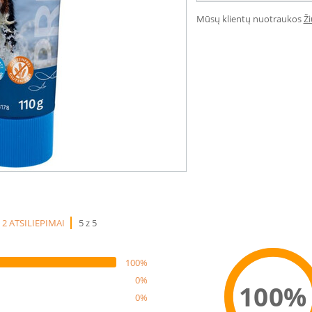
Mūsų klientų nuotraukos
Ž
2 ATSILIEPIMAI
5 z 5
100%
0%
100%
0%