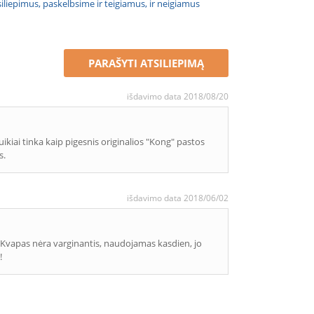
atsiliepimus, paskelbsime ir teigiamus, ir neigiamus
PARAŠYTI ATSILIEPIMĄ
išdavimo data 2018/08/20
uikiai tinka kaip pigesnis originalios "Kong" pastos
s.
išdavimo data 2018/06/02
to! Kvapas nėra varginantis, naudojamas kasdien, jo
!