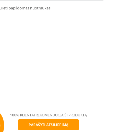
iūrėti papildomas nuotraukas
100% KLIENTAI REKOMENDUOJA ŠĮ PRODUKTĄ
PARAŠYTI ATSILIEPIMĄ