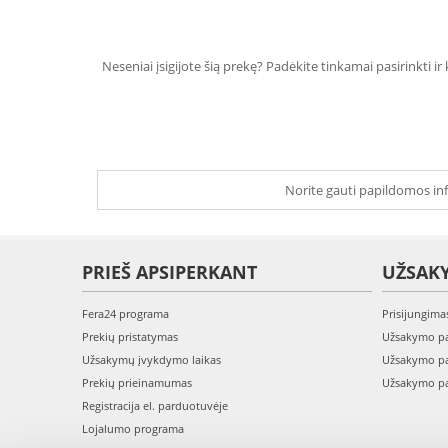
Neseniai įsigijote šią prekę? Padėkite tinkamai pasirinkti ir
Norite gauti papildomos inf
PRIEŠ APSIPERKANT
UŽSAK
Fera24 programa
Prisijungima
Prekių pristatymas
Užsakymo pa
Užsakymų įvykdymo laikas
Užsakymo pa
Prekių prieinamumas
Užsakymo pa
Registracija el. parduotuvėje
Lojalumo programa