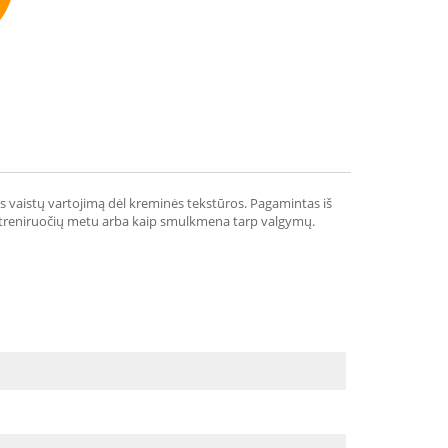
mmend
ns vaistų vartojimą dėl kreminės tekstūros. Pagamintas iš
ygis treniruočių metu arba kaip smulkmena tarp valgymų.