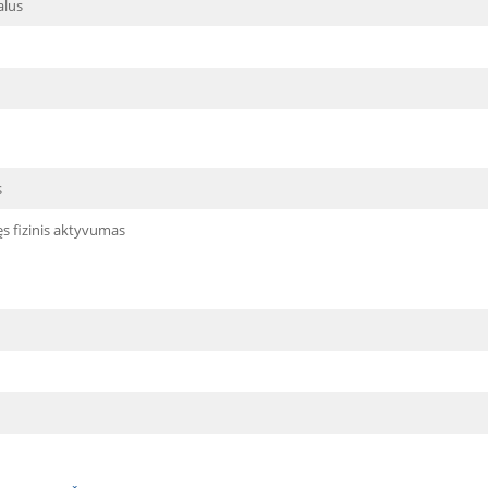
alus
s
ęs fizinis aktyvumas