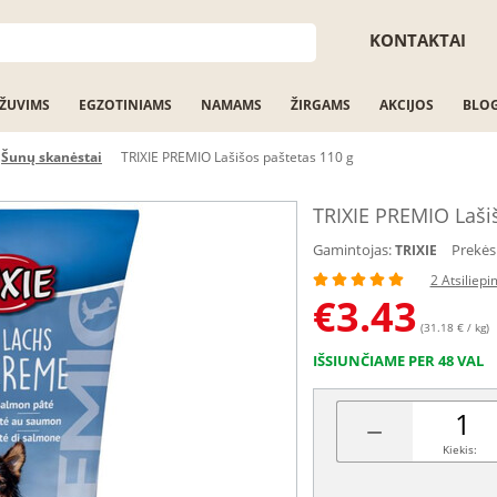
KONTAKTAI
ŽUVIMS
EGZOTINIAMS
NAMAMS
ŽIRGAMS
AKCIJOS
BLO
Šunų skanėstai
TRIXIE PREMIO Lašišos paštetas 110 g
TRIXIE PREMIO Laši
Gamintojas:
Prekės
TRIXIE
2 Atsiliepi
€
3.43
(31.18 € / kg)
IŠSIUNČIAME PER 48 VAL
−
Kiekis: