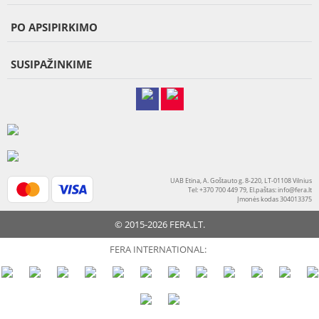
PO APSIPIRKIMO
SUSIPAŽINKIME
UAB Etina, A. Goštauto g. 8-220, LT-01108 Vilnius
Tel: +370 700 449 79, El.paštas:
info@fera.lt
Įmonės kodas 304013375
© 2015-2026 FERA.LT.
FERA INTERNATIONAL: