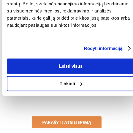
srautą. Be to, svetainės naudojimo informaciją bendriname
KANONINIS
su visuomeninės medijos, reklamavimo ir analizės
PRODUKTAS PREKIŲ
LINIJOJE:
partneriais, kurie gali ją pridėti prie kitos jūsų pateiktos arba
naudojant paslaugas surinktos informacijos.
Kokios yra prekių vertinimo taisyklės?
Produktą gali vertinti tik registruoti FERA.LT klientai, kurie jį
įsigijo. Žvaigždučių įvertinimas yra visų įvertinimų vidurkis.
Rodyti informaciją
Patikrinę atsiliepimus, paskelbsime ir teigiamus, ir neigiamus
atsiliepimus.
Leisti visus
Atsiliepimai
Tinkinti
Nerasta atsiliepimų
PARAŠYTI ATSILIEPIMĄ