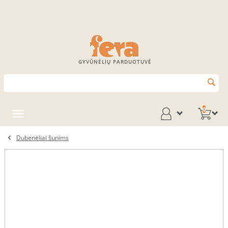
GYVŪNĖLIŲ PARDUOTUVĖ
0
Dubenėliai šunims