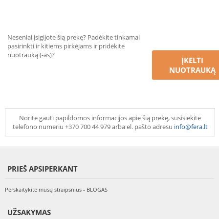
Neseniai įsigijote šią prekę? Padėkite tinkamai
pasirinkti ir kitiems pirkėjams ir pridėkite
nuotrauką (-as)?
ĮKELTI
NUOTRAUKĄ
Norite gauti papildomos informacijos apie šią prekę, susisiekite
telefono numeriu +370 700 44 979 arba el. pašto adresu
info@fera.lt
PRIEŠ APSIPERKANT
Perskaitykite mūsų straipsnius - BLOGAS
UŽSAKYMAS