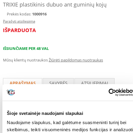
TRIXIE plastikinis dubuo ant guminių kojų
Prekės kodas:
1000916
Parašyti atsiliepimą
IŠPARDUOTA
IŠSIUNČIAME PER 48 VAL
Mūsų klientų nuotraukos
Žiūrėti papildomas nuotraukas
APRAŠYMAS
SAVYBĖS
ATSILIEPIMAI
NUOTRAUKOS
Lengvas plastikinis dubuo. Guminės kojelės apsaugo nuo slydimo.
Šioje svetainėje naudojami slapukai
Mišrios spalvos, spalva siunčiama atsitiktine tvarka.
Naudojame slapukus, kad galėtume suasmeninti turinį bei
Parametrai
skelbimus, teikti visuomeninės medijos funkcijas ir analizuoti