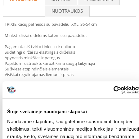
NUOTRAUKOS
TRIXIE Kačių petnešos su pavadėliu, XXL, 36-54 cm
Minkšti diržai didelėms katėms su pavadėliu.
Pagamintas iš tvirto tinklelio ir nailono
Sudėtingi diržai su elastingais dirželiais
Apynasris minkštas ir patogus
Papildomi užtrauktukai užtikrina saugų laikymąsi
Su šviesą atspindinčiais elementais
Visiškai reguliuojamas liemuo ir pilvas
Petnešos 36-54 cm, pavadėlis 1,2 m.
Parametrai
AUGINTINIO DYDIS:
Didelės veislės
Šioje svetainėje naudojami slapukai
SPALVA:
Juoda
Naudojame slapukus, kad galėtume suasmeninti turinį bei
skelbimus, teikti visuomeninės medijos funkcijas ir analizuoti
GAMINTOJAS:
TRIXIE
srautą. Be to, svetainės naudojimo informaciją bendriname