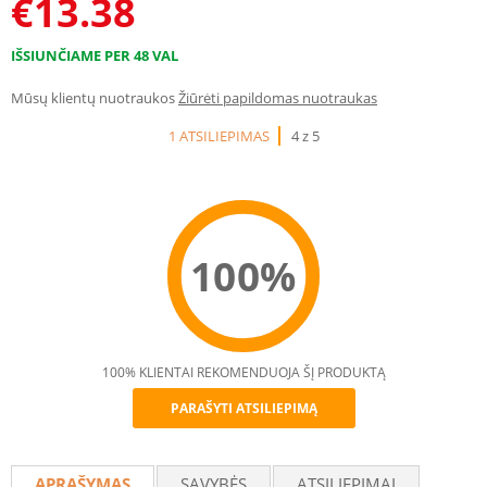
€
13.38
IŠSIUNČIAME PER 48 VAL
Mūsų klientų nuotraukos
Žiūrėti papildomas nuotraukas
1 ATSILIEPIMAS
4 z 5
100%
100% KLIENTAI REKOMENDUOJA ŠĮ PRODUKTĄ
PARAŠYTI ATSILIEPIMĄ
Recommend
APRAŠYMAS
SAVYBĖS
ATSILIEPIMAI