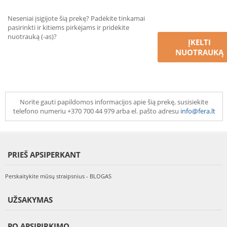
Neseniai įsigijote šią prekę? Padėkite tinkamai
pasirinkti ir kitiems pirkėjams ir pridėkite
nuotrauką (-as)?
ĮKELTI
NUOTRAUKĄ
Norite gauti papildomos informacijos apie šią prekę, susisiekite
telefono numeriu +370 700 44 979 arba el. pašto adresu
info@fera.lt
PRIEŠ APSIPERKANT
Perskaitykite mūsų straipsnius - BLOGAS
UŽSAKYMAS
PO APSIPIRKIMO