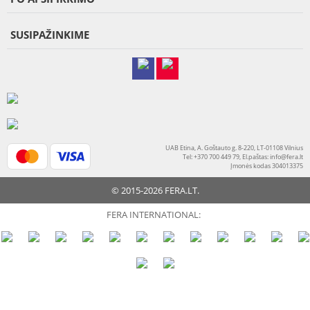
SUSIPAŽINKIME
UAB Etina, A. Goštauto g. 8-220, LT-01108 Vilnius
Tel: +370 700 449 79, El.paštas:
info@fera.lt
Įmonės kodas 304013375
© 2015-2026 FERA.LT.
FERA INTERNATIONAL: