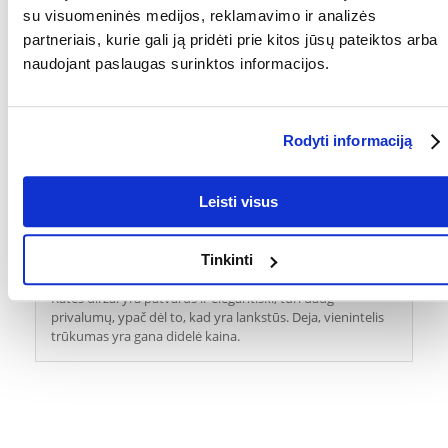
Kokios yra prekių vertinimo taisyklės?
su visuomeninės medijos, reklamavimo ir analizės
partneriais, kurie gali ją pridėti prie kitos jūsų pateiktos arba
Produktą gali vertinti tik registruoti FERA.LT klientai, kurie jį
naudojant paslaugas surinktos informacijos.
įsigijo. Žvaigždučių įvertinimas yra visų įvertinimų vidurkis.
Patikrinę atsiliepimus, paskelbsime ir teigiamus, ir neigiamus
atsiliepimus.
Rodyti informaciją
Atsiliepimai
PARAŠYTI ATSILIEPIMĄ
Leisti visus
Marcin
išdavimo data 2017/03/28
Tinkinti
Katės diržai yra patvarūs ir elegantiški, turi daug
privalumų, ypač dėl to, kad yra lankstūs. Deja, vienintelis
trūkumas yra gana didelė kaina.