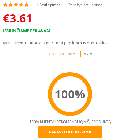
1 Atsiliepimas
Parašyti atsiliepimą
€
3.61
IŠSIUNČIAME PER 48 VAL
Mūsų klientų nuotraukos
Žiūrėti papildomas nuotraukas
1 ATSILIEPIMAS
5 z 5
100%
100% KLIENTAI REKOMENDUOJA ŠĮ PRODUKTĄ
PARAŠYTI ATSILIEPIMĄ