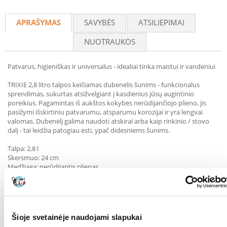
Recommend
APRAŠYMAS
SAVYBĖS
ATSILIEPIMAI
NUOTRAUKOS
Patvarus, higieniškas ir universalus - idealiai tinka maistui ir vandeniui
TRIXIE 2,8 litro talpos keičiamas dubenėlis šunims - funkcionalus
sprendimas, sukurtas atsižvelgiant į kasdienius jūsų augintinio
poreikius. Pagamintas iš aukštos kokybės nerūdijančiojo plieno, jis
pasižymi išskirtiniu patvarumu, atsparumu korozijai ir yra lengvai
valomas. Dubenėlį galima naudoti atskirai arba kaip rinkinio / stovo
dalį - tai leidžia patogiau ėsti, ypač didesniems šunims.
Talpa: 2,8 l
Skersmuo: 24 cm
Medžiaga: nerūdijantis plienas
Galima plauti indaplovėje: taip
Tinka: prie daugumos standartinių stovų
Pagrindiniai privalumai:
Nerūdijantis plienas garantuoja ilgą naudojimą nesibaiminant rūdžių
Šioje svetainėje naudojami slapukai
ar pažeidimų.