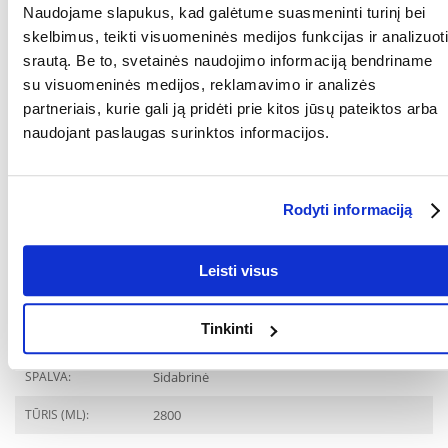
Naudojame slapukus, kad galėtume suasmeninti turinį bei
Lengva valyti - galima plauti indaplovėje, kad greitai ir higieniškai
skelbimus, teikti visuomeninės medijos funkcijas ir analizuoti
išvalytumėte.
srautą. Be to, svetainės naudojimo informaciją bendriname
Universalus naudojimas - sausam ir drėgnam maistui bei vandeniui.
su visuomeninės medijos, reklamavimo ir analizės
partneriais, kurie gali ją pridėti prie kitos jūsų pateiktos arba
Suderinamas su rinkiniais - idealiai tinka kaip dubenėlis dvigubiems
naudojant paslaugas surinktos informacijos.
arba viengubiems stovams.
Saugus ir neutralus - nesugeria kvapų ir nedaro įtakos maisto skoniui.
Paprastas, klasikinis dizainas - tinka prie bet kokio interjero.
Rodyti informaciją
RŪŠIS:
Be priedų
Leisti visus
Parametrai
Tinkinti
MEDŽIAGA:
Nerūdijantis plienas
SPALVA:
Sidabrinė
TŪRIS (ML):
2800