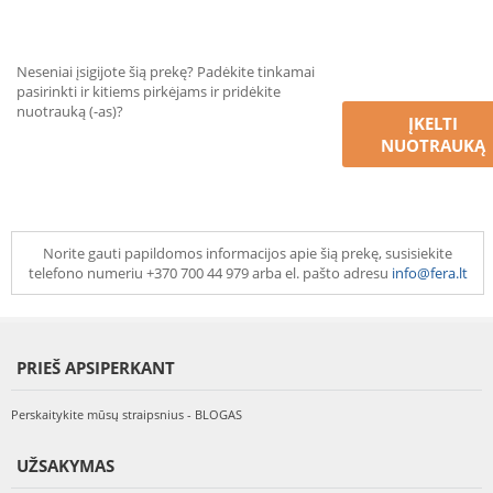
Neseniai įsigijote šią prekę? Padėkite tinkamai
pasirinkti ir kitiems pirkėjams ir pridėkite
nuotrauką (-as)?
ĮKELTI
NUOTRAUKĄ
Norite gauti papildomos informacijos apie šią prekę, susisiekite
telefono numeriu +370 700 44 979 arba el. pašto adresu
info@fera.lt
PRIEŠ APSIPERKANT
Perskaitykite mūsų straipsnius - BLOGAS
UŽSAKYMAS