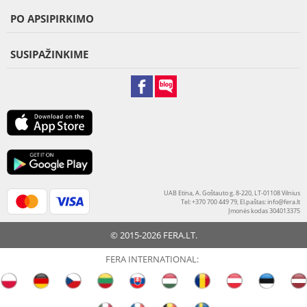
PO APSIPIRKIMO
SUSIPAŽINKIME
UAB Etina, A. Goštauto g. 8-220, LT-01108 Vilnius
Tel: +370 700 449 79, El.paštas:
info@fera.lt
Įmonės kodas 304013375
© 2015-2026 FERA.LT.
FERA INTERNATIONAL: