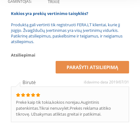
GAMINTOJAS:
TRIXIE
Kokios yra prekių vertinimo taisyklės?
Produktą gali vertinti tik registruoti FERA.LT klientai, kurie jį
įsigijo. Žvaigždučių įvertinimas yra visų įvertinimų vidurkis.
Patikrinę atsiliepimus, paskelbsime ir teigiamus, ir neigiamus
atsiliepimus.
Atsiliepimai
PARAŠYTI ATSILIEPIMĄ
Birutė
išdavimo data 2019/07/31
Prekė kaip tik tokia,kokios norėjau.Augintinis
patenkintas.Tikrai nenuvylėt.Prekės reklama atitiko
tikrovę. Užsakymas atliktas greitai ir patikimai.