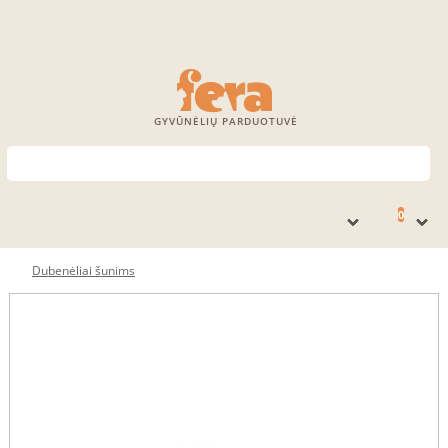
GYVŪNĖLIŲ PARDUOTUVĖ
0
Dubenėliai šunims